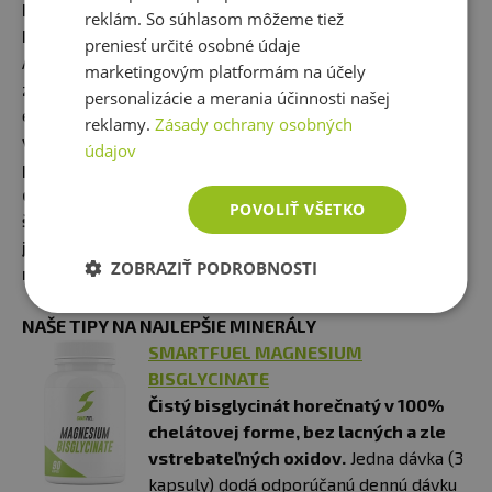
KTO POTREBUJE DOPĹŇAŤ MINERÁLY A KEDY STAČÍ
reklám. So súhlasom môžeme tiež
PESTRÁ STRAVA?
preniesť určité osobné údaje
Ak jete pestrú, kvalitnú stravu, máte dostatok bielkovín,
marketingovým platformám na účely
zeleniny, ovocia, prirodzených potravín a nemáte
personalizácie a merania účinnosti našej
extrémny fyzický výdaj, nemusíte automaticky dopĺňať
reklamy.
Zásady ochrany osobných
všetky minerály.
U bežného človeka často stačí dobre
údajov
poskladaný jedálniček a suplementácia len tam, kde
dáva skutočne zmysel.
Situácia sa však mení u
POVOLIŤ VŠETKO
športovcov, ľudí s vyššou záťažou, pri chudnutí, pri
jednostrannej strave, vyššej únave, horšej
ZOBRAZIŤ PODROBNOSTI
regenerácii alebo zdravotných obmedzeniach.
NAŠE TIPY NA NAJLEPŠIE MINERÁLY
SMARTFUEL MAGNESIUM
BISGLYCINATE
Čistý bisglycinát horečnatý v 100%
chelátovej forme, bez lacných a zle
vstrebateľných oxidov.
Jedna dávka (3
kapsuly) dodá odporúčanú dennú dávku