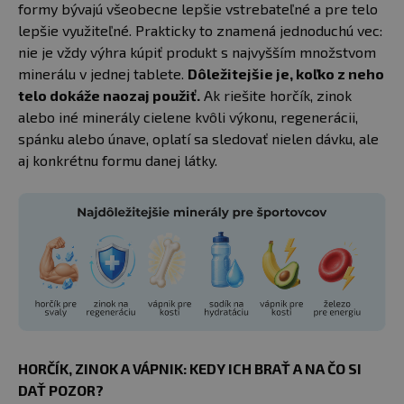
formy bývajú všeobecne lepšie vstrebateľné a pre telo
lepšie využiteľné. Prakticky to znamená jednoduchú vec:
nie je vždy výhra kúpiť produkt s najvyšším množstvom
minerálu v jednej tablete.
Dôležitejšie je, koľko z neho
telo dokáže naozaj použiť.
Ak riešite horčík, zinok
alebo iné minerály cielene kvôli výkonu, regenerácii,
spánku alebo únave, oplatí sa sledovať nielen dávku, ale
aj konkrétnu formu danej látky.
HORČÍK, ZINOK A VÁPNIK: KEDY ICH BRAŤ A NA ČO SI
DAŤ POZOR?