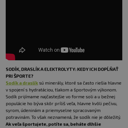
SODÍK, DRASLÍK A ELEKTROLYTY: KEDY ICH DOPĹŇAŤ
PRI ŠPORTE?
Sodík a draslík
sú minerály, ktoré sa často riešia hlavne
v spojení s hydratáciou, tlakom a športovým výkonom.
Sodík prijímame najčastejšie vo forme soli a u bežnej
populácie ho býva skôr príliš veľa, hlavne kvôli pečivu,
syrom, údeninám a priemyselne spracovaným
potravinám. To však neznamená, že sodík nie je dôležitý.
Ak veľa športujete, potíte sa, beháte dlhšie