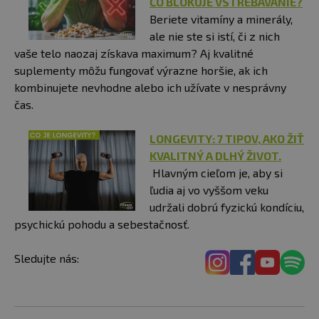
ČO BLOKUJE VSTREBÁVANIE?
Beriete vitamíny a minerály,
ale nie ste si istí, či z nich
vaše telo naozaj získava maximum? Aj kvalitné
suplementy môžu fungovať výrazne horšie, ak ich
kombinujete nevhodne alebo ich užívate v nesprávny
čas.
LONGEVITY: 7 TIPOV, AKO ŽIŤ
KVALITNÝ A DLHÝ ŽIVOT.
Hlavným cieľom je, aby si
ľudia aj vo vyššom veku
udržali dobrú fyzickú kondíciu,
psychickú pohodu a sebestačnosť.
Sledujte nás: