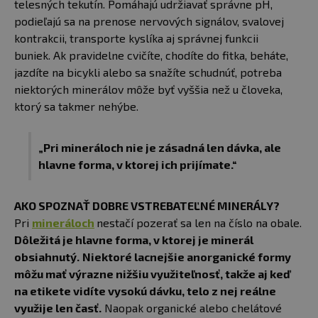
telesných tekutín. Pomáhajú udržiavať správne pH,
podieľajú sa na prenose nervových signálov, svalovej
kontrakcii, transporte kyslíka aj správnej funkcii
buniek. Ak pravidelne cvičíte, chodíte do fitka, beháte,
jazdíte na bicykli alebo sa snažíte schudnúť, potreba
niektorých minerálov môže byť vyššia než u človeka,
ktorý sa takmer nehýbe.
„Pri mineráloch nie je zásadná len dávka, ale
hlavne forma, v ktorej ich prijímate.“
AKO SPOZNAŤ DOBRE VSTREBATEĽNÉ MINERÁLY?
Pri
mineráloch
nestačí pozerať sa len na číslo na obale.
Dôležitá je hlavne forma, v ktorej je minerál
obsiahnutý.
Niektoré lacnejšie anorganické formy
môžu mať výrazne nižšiu využiteľnosť, takže aj keď
na etikete vidíte vysokú dávku, telo z nej reálne
využije len časť.
Naopak organické alebo chelátové