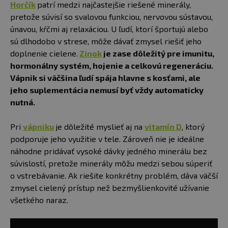
Horčík
patrí medzi najčastejšie riešené minerály,
pretože súvisí so svalovou funkciou, nervovou sústavou,
únavou, kŕčmi aj relaxáciou. U ľudí, ktorí športujú alebo
sú dlhodobo v strese, môže dávať zmysel riešiť jeho
doplnenie cielene.
Zinok
je zase dôležitý pre imunitu,
hormonálny systém, hojenie a celkovú regeneráciu.
Vápnik si väčšina ľudí spája hlavne s kosťami, ale
jeho suplementácia nemusí byť vždy automaticky
nutná.
Pri
vápniku
je dôležité myslieť aj na
vitamín D
, ktorý
podporuje jeho využitie v tele. Zároveň nie je ideálne
náhodne pridávať vysoké dávky jedného minerálu bez
súvislostí, pretože minerály môžu medzi sebou súperiť
o vstrebávanie. Ak riešite konkrétny problém, dáva väčší
zmysel cielený prístup než bezmyšlienkovité užívanie
všetkého naraz.