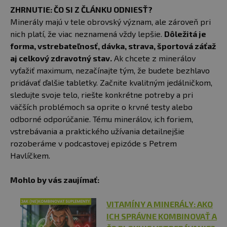
ZHRNUTIE: ČO SI Z ČLÁNKU ODNIESŤ?
Minerály majú v tele obrovský význam, ale zároveň pri
nich platí, že viac neznamená vždy lepšie.
Dôležitá je
forma, vstrebateľnosť, dávka, strava, športová záťaž
aj celkový zdravotný stav.
Ak chcete z minerálov
vyťažiť maximum, nezačínajte tým, že budete bezhlavo
pridávať ďalšie tabletky. Začnite kvalitným jedálničkom,
sledujte svoje telo, riešte konkrétne potreby a pri
väčších problémoch sa oprite o krvné testy alebo
odborné odporúčanie. Tému minerálov, ich foriem,
vstrebávania a praktického užívania detailnejšie
rozoberáme v podcastovej epizóde s Petrem
Havlíčkem.
Mohlo by vás zaujímať:
VITAMÍNY A MINERÁLY: AKO
ICH SPRÁVNE KOMBINOVAŤ A