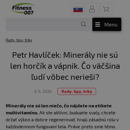
Menu
Rady, tipy, triky
Petr Havlíček: Minerály nie sú
len horčík a vápnik. Čo väčšina
ľudí vôbec nerieši?
8. 6. 2026
Rady, tipy, triky
Minerály nie sú len niečo, čo nájdete na etikete
multivitamínu.
Ak ste aktívni, budujete svaly, chcete
držať výkon a dobre regenerovať, hrajú zásadnú rolu v
každodennom fungovaní tela. Práve preto sme tému