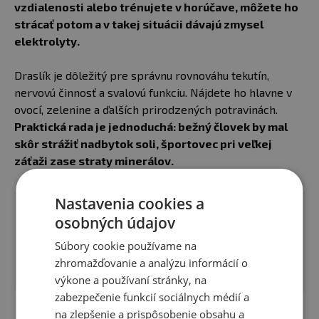
vzdialenosti alebo trénujete v horúčave, môžete ho
strácať potom a v takej situácii dávajú zmysel
elektrolyty.
Draslík je dôležitý pre správnu rovnováhu tekutín,
nervovú činnosť a svalovú funkciu. Nájdete ho hlavne v
ovocí, zelenine a ďalších prirodzených potravinách.
Praktická rada je jednoduchá: bežný človek by mal
skôr strážiť nadbytok soli, športovec pri veľkej
záťaži zase straty minerálov.
Nastavenia cookies a
osobných údajov
Súbory cookie používame na
zhromažďovanie a analýzu informácií o
výkone a používaní stránky, na
zabezpečenie funkcií sociálnych médií a
na zlepšenie a prispôsobenie obsahu a