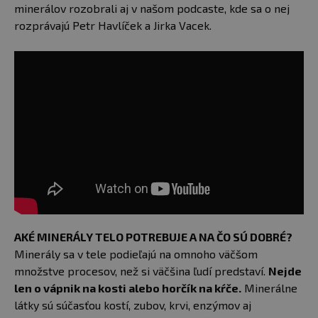
minerálov rozobrali aj v našom podcaste, kde sa o nej
rozprávajú Petr Havlíček a Jirka Vacek.
AKÉ MINERÁLY TELO POTREBUJE A NA ČO SÚ DOBRÉ?
Minerály sa v tele podieľajú na omnoho väčšom
množstve procesov, než si väčšina ľudí predstaví.
Nejde
len o vápnik na kosti alebo horčík na kŕče.
Minerálne
látky sú súčasťou kostí, zubov, krvi, enzýmov aj