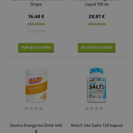
Drops
Liquid 100 ml
16,48 €
28,87 €
skladom
skladom
2 varianty
Vybrať variantu
Vložiť do košíka
Dextro Energy Iso Drink 440
Amix E-lite Salts 120 kapsúl
g