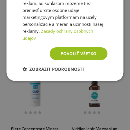
reklám. So súhlasom môžeme tiež
Extrifit Electrolyte Salt Caps
NutriWorks Electrolyte worx
preniesť určité osobné údaje
150 kapslí
300 g
marketingovým platformám na účely
11,52 €
26,81 €
personalizácie a merania účinnosti našej
skladom
skladom
reklamy.
Zásady ochrany osobných
1 varianta
údajov
Vložiť do košíka
Vybrať variantu
POVOLIŤ VŠETKO
ZOBRAZIŤ PODROBNOSTI
Elete Concentrate Mineral
Viridian Ionic Magnesium