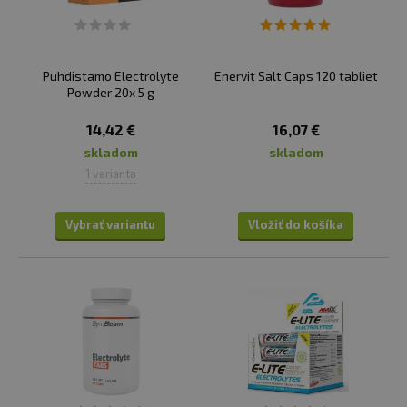
s dôrazom na základné elektrolyty: draslík, sodík,
horčík a chlorid.
Optimálna konfigurácia na doplnenie
elektrolytov počas športovej i fyzickej aktivity, ale aj na
Puhdistamo Electrolyte
Enervit Salt Caps 120 tabliet
bežný deň napr. ráno po prebudení či pri nadmernom
Powder 20x 5 g
potení.
14,42 €
16,07 €
Na našem e-shopu najdete prémiové doplňky stravy
skladom
skladom
s vysokým obsahem elektrolytů látek kombinovaných
1 varianta
tak, aby byl jejich účinek co nejvyšší.
Vybrať variantu
Vložiť do košíka