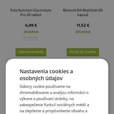
Puls Nutrition Electrolyte
BiotechUSA MultiSalt 60
Pro 20 tablet
kapsúl
4,09 €
11,52 €
skladom
skladom
2 varianty
Vybrať variantu
Vložiť do košíka
Nastavenia cookies a
osobných údajov
Súbory cookie používame na
zhromažďovanie a analýzu informácií o
výkone a používaní stránky, na
zabezpečenie funkcií sociálnych médií a
na zlepšenie a prispôsobenie obsahu a