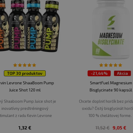
TOP 30 produktov
-
21,44%
Akcia
TOP 30 produktov
evin Levrone ShaaBoom Pump
SmartFuel Magnesium
Juice Shot 120 ml
Bisglycinate 90 kapsúl
ý Shaaboom Pump Juice shot je
Chcete doplniť horčík bez pri
inovatívny predtréningový
oxidu? Čistý bisglycinát horč
timulant z radu Kevin Levrone
100 % chelátovej forme
Black Line. Nový Shaaboom s
1,32 €
11,52 €
9,05 €
idanou ovocnou šťavou pre ešte