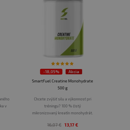
-
18,05%
Akcia
TOP 30 produktov
SmartFuel Creatine Monohydrate
500 g
daného
Chcete zvýšiť silu a výkonnosť pri
íka v
tréningu? 100 % čistý
.
mikronizovaný kreatín monohydrát.
16,07 €
13,17 €