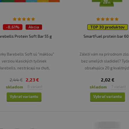
-
8,61%
Akcia
TOP 30 produktov
TOP 30 produktov
rebells Protein Soft Bar 55 g
SmartFuel protein bar 60
inky Barebells Soft sú "mäkšou"
Záleží vám na prírodnom zlo
verziou klasických tyčiniek
bez umelých sladidiel? Tyči
Barebells, nestrácajú na chuti,
obsahujúca 20 g kvalitnýc
práve naopak!
bielkovín.
2,44 €
2,23 €
2,02 €
skladom
skladom
8 variant
7 variant
Vybrať variantu
Vybrať variantu