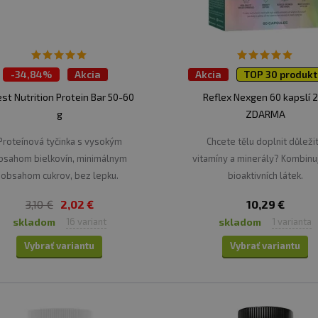
-
34,84%
Akcia
Akcia
TOP 30 produkt
P 30 produktov
Výpredaj
2 + 1 ZADARMO
st Nutrition Protein Bar 50-60
Reflex Nexgen 60 kapslí 
g
ZDARMA
Proteínová tyčinka s vysokým
Chcete tělu doplnit důleži
bsahom bielkovín, minimálnym
vitamíny a minerály? Kombinu
obsahom cukrov, bez lepku.
bioaktivních látek.
3,10 €
2,02 €
10,29 €
skladom
skladom
16 variant
1 varianta
Vybrať variantu
Vybrať variantu