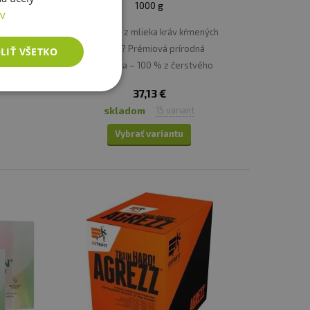
1000 g
ov
tatok
Bielkovina z mlieka kráv kŕmených
anie
trávou? Prémiová prírodná
LIŤ VŠETKO
 plne
bielkovina – 100 % z čerstvého
stiach
mlieka.
37,13 €
skladom
15 variant
Vybrať variantu