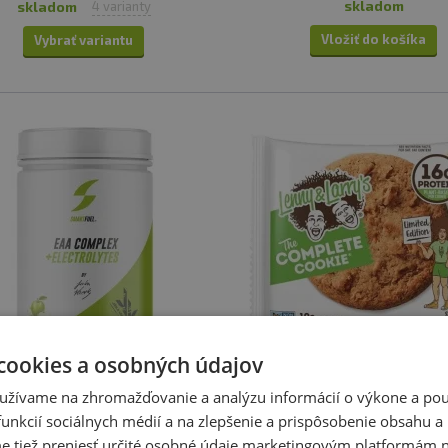
skladom
skladom
4 varianty
lepšiu chuť.
Vložiť do košíka
Vybrať variantu
cookies a osobných údajov
užívame na zhromažďovanie a analýzu informácií o výkone a použ
TOP 30 produktov
-
9,29%
Akcia
unkcií sociálnych médií a na zlepšenie a prispôsobenie obsahu a
TOP 30 produktov
SmartFuel EAA Complex +
Lenny&Larry's Complete Co
tiež preniesť určité osobné údaje marketingovým platformám n