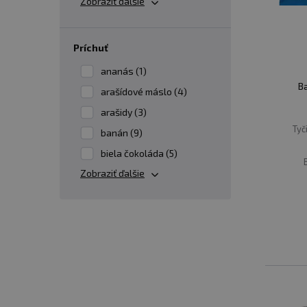
Zobraziť ďalšie
príchuť
ananás (1)
Ba
arašídové máslo (4)
arašidy (3)
Tyč
banán (9)
biela čokoláda (5)
Zobraziť ďalšie