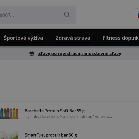
Športová výživa
Zdravá strava
Fitness doplnk
Zľavy po registrácii, množstevné zľavy
Barebells Protein Soft Bar 55 g
Tyčinky Barebells Soft sú "mäkšou" verziou...
SmartFuel protein bar 60 g