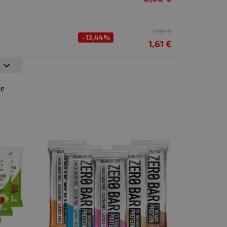
1,86 €
-13,44%
1,61 €
ie