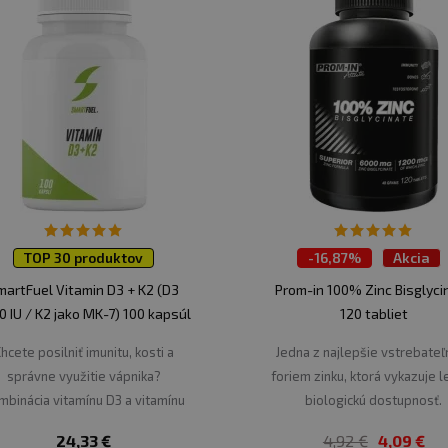
TOP 30 produktov
-
16,87%
Akcia
TOP 30 produktov
martFuel Vitamin D3 + K2 (D3
Prom-in 100% Zinc Bisglyci
0 IU / K2 jako MK-7) 100 kapsúl
120 tabliet
hcete posilniť imunitu, kosti a
Jedna z najlepšie vstrebateľ
správne využitie vápnika?
foriem zinku, ktorá vykazuje l
mbinácia vitamínu D3 a vitamínu
biologickú dostupnosť.
K2.
24,33 €
4,92 €
4,09 €