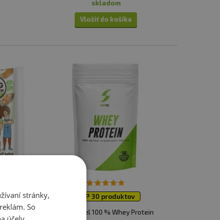
skladom
Vložiť do košíka
ívaní stránky,
TOP 30 produktov
 reklám. So
okie
SmartFuel 100 % Whey Protein
a účely