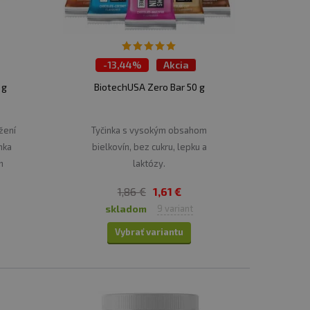
-
13,44%
Akcia
TOP 30 produktov
 g
BiotechUSA Zero Bar 50 g
žení
Tyčinka s vysokým obsahom
nka
bielkovín, bez cukru, lepku a
h
laktózy.
1,86 €
1,61 €
skladom
9 variant
Vybrať variantu