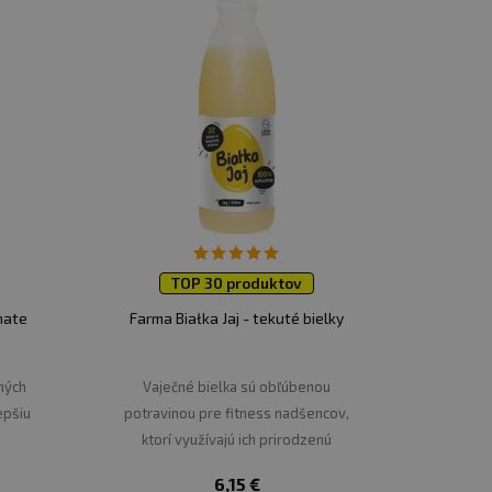
TOP 30 produktov
nate
Farma Białka Jaj - tekuté bielky
ných
Vaječné bielka sú obľúbenou
epšiu
potravinou pre fitness nadšencov,
ktorí využívajú ich prirodzenú
biologickú hodnotu.
6,15 €