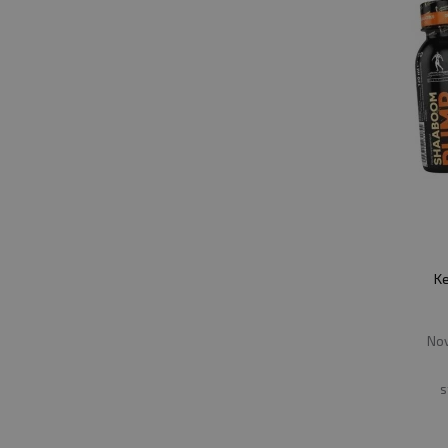
K
Nov
s
pr