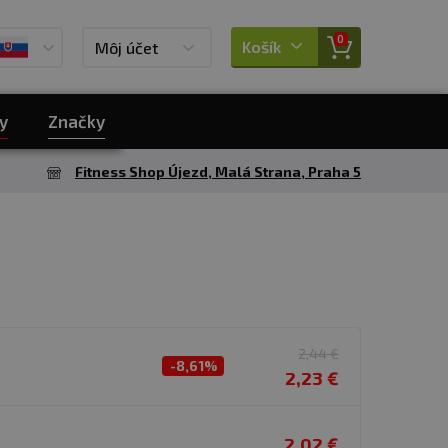
0
Košík
Môj účet
y
Značky
Fitness Shop Újezd, Malá Strana, Praha 5
2,44 €
-8,61%
2,23 €
2,02 €