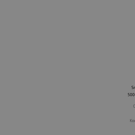
S
500
C
Ko