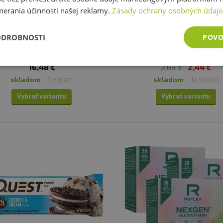
Electrolytes 300-310 g
113g
merania účinnosti našej reklamy.
Zásady ochrany osobných údaj
lita pre tréning aj regeneráciu?
Tento lahodný koláčik má dos
ombinuje kompletné spektrum
prírodných bielkovín na zahn
ODROBNOSTI
POVO
EAA, BCAA a elektrolytov.
hladu, navyše skvele chutí a
uspokojí každý hlad po sladko
16,48 €
2,69 €
2,44 €
skladom
skladom
5 variant
10 variant
Vybrať variantu
Vybrať variantu