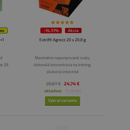
ov
-
14,31%
Akcia
TOP 30 produktov
2+1
Extrifit Agrezz 20 x 20,8 g
té
Maximálne napumpované svaly,
je 28
dokonalá koncentrácia na tréning,
skutočná intenzita!
28,87 €
24,74 €
skladom
6 variant
Vybrať variantu