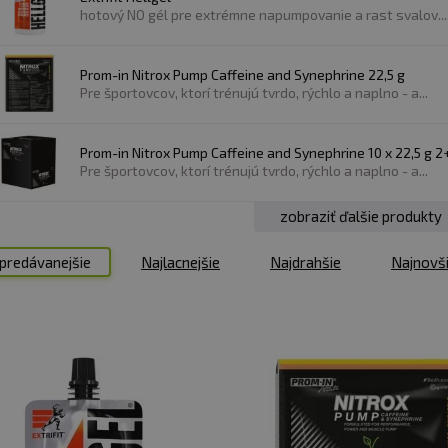
xového v športovej výžive:
hotový NO gél pre extrémne napumpovanie a rast svalov...
kov NO je jeho schopnosť rozširovať cievy (vazodilatácia
Prom-in Nitrox Pump Caffeine and Synephrine 22,5 g
Pre športovcov, ktorí trénujú tvrdo, rýchlo a naplno - a...
lov prúdi kyslík a živiny, čo vedie k lepšiemu výkonu poč
Prom-in Nitrox Pump Caffeine and Synephrine 10 x 22,5 g
oku krvi a prísunu kyslíka do svalov môžu športovci do
Pre športovcov, ktorí trénujú tvrdo, rýchlo a naplno - a...
ít, ako je beh alebo cyklistika.
zobraziť ďalšie produkty
zšírenie ciev vo svalovom tkanive, čo vedie k pocitu 
predávanejšie
Najlacnejšie
Najdrahšie
Najnovš
 ľudí:
lnky pomáhajú rozširovať krvné cievy vo svalovom tkan
 čo podporuje rast svalovej hmoty a sily.