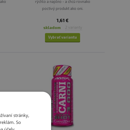
nako
rýchlo a naplno - a chcú rovnako
poctivý produkt ako oni.
1,61 €
skladom
2 varianty
Vybrať variantu
ívaní stránky,
 reklám. So
a účely