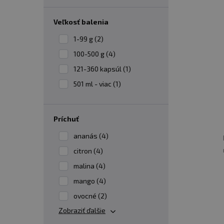
Aeróbny tréning:
pri športoch, ktoré
doplnky NO zlepšiť prietok krvi a pomôcť 
veľkosť balenia
Intervalový tréning:
Športovci, ktor
1-99 g (2)
NO pre lepší krvný obeh a vyšší výkon po
100-500 g (4)
Výkonnostný tréning a súťaže
: Výk
121-360 kapsúl (1)
výkonu a dosiahnutie optimálneho prieto
501 ml - viac (1)
Kolektívne športy
: Účinky doplnkov 
príchuť
✅
AKO UŽÍVAŤ NO DOPLNKY?
ananás (4)
Použitie NO doplnkov závisí od konkrétneho p
citron (4)
malina (4)
Užívanie pred tréningom:
väčšina N
mango (4)
aktivity.
ovocné (2)
Zapite dostatočným množstvom v
Zobraziť ďalšie
Dodržiavajte odporúčané dávkovanie