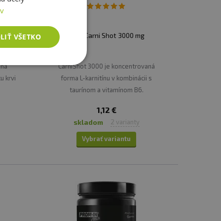
ov
Amix Carni Shot 3000 mg
LIŤ VŠETKO
 na
CarniShot 3000 je koncentrovaná
 krvi
forma L-karnitínu v kombinácii s
.
taurínom a vitamínom B6.
1,12 €
skladom
2 varianty
Vybrať variantu