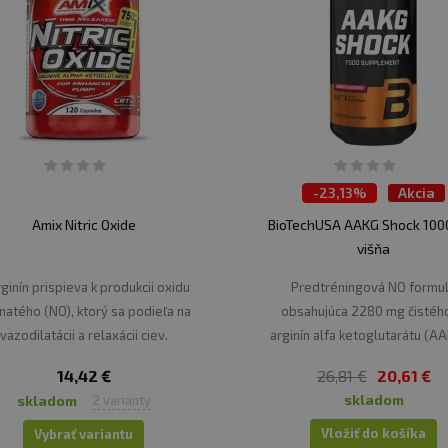
-
23,13%
Akcia
Amix Nitric Oxide
BioTechUSA AAKG Shock 1000
višňa
rginín prispieva k produkcii oxidu
Predtréningová NO formu
natého (NO), ktorý sa podieľa na
obsahujúca 2280 mg čistého
vazodilatácii a relaxácii ciev.
arginín alfa ketoglutarátu (AA
každej dávke.
14,42 €
26,81 €
20,61 €
skladom
skladom
2 varianty
Vložiť do košíka
Vybrať variantu