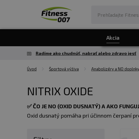
Akcia
Radíme ako chudnúť, nabrať alebo zdravo jesť
Úvod
Športová výživa
Anabolizéry a NO doplnk
NITRIX OXIDE
✅
ČO JE NO (OXID DUSNATÝ) A AKO FUNGU
Oxid dusnatý pomáha pri účinnom čerpaní pr
na krvný obeh v tele.
Vďaka vazodilatačnému
pomôcť dosiahnuť lepší výkon a vytrvalosť