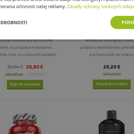
merania účinnosti našej reklamy.
Zásady ochrany osobných údaj
-
13,38%
Akcia
Extrifit Actinox 620 g
Amix Nitric 125 kapsúl
ODROBNOSTI
POVO
vyšuje svalovú pumpu a krvný
Jedinečná synergická zmes
obeh, čo prispieva k lepšiemu
podporu maximálneho prietoku
žitiu živín vo svalových bunkách.
a prísunu živín do svalov
30,94 €
26,80 €
20,20 €
skladom
skladom
3 varianty
Vložiť do košíka
Vybrať variantu