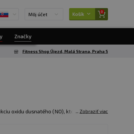
0
Košík
Môj účet
y
Značky
Fitness Shop Újezd, Malá Strana, Praha 5
kciu oxidu dusnatého (NO), ktorý má vplyv
Zobraziť viac
ostane viac živín a kyslíka, čo môže
itnescentrách, ale aj vo vytrvalostných a