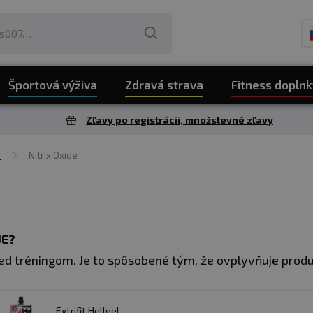
Športová výživa
Zdravá strava
Fitness doplnk
Zľavy po registrácii, množstevné zľavy
y
Nitrix Oxide
JE?
ed tréningom. Je to spôsobené tým, že ovplyvňuje produ
 účinku (rozšírenie ciev) sa do pracujúcich svalov d
. Už dlho je obľúbený nielen medzi športovcami vo f
Extrifit Hellgel