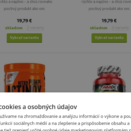
ýchlo a naplno - a chcú rovnako
rýchlo a naplno - a chcú rov
poctivý produkt ako oni.
poctivý produkt ako oni.
19,79 €
19,79 €
skladom
skladom
2 varianty
2 varianty
Vybrať variantu
Vybrať variantu
cookies a osobných údajov
užívame na zhromažďovanie a analýzu informácií o výkone a použ
unkcií sociálnych médií a na zlepšenie a prispôsobenie obsahu a
tiež preniesť určité osobné údaje marketingovým platformám n