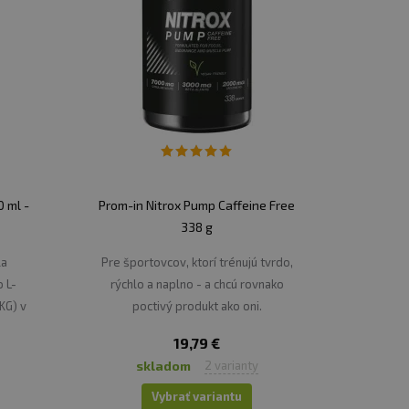
 ml -
Prom-in Nitrox Pump Caffeine Free
338 g
la
Pre športovcov, ktorí trénujú tvrdo,
 L-
rýchlo a naplno - a chcú rovnako
KG) v
poctivý produkt ako oni.
19,79 €
skladom
2 varianty
Vybrať variantu