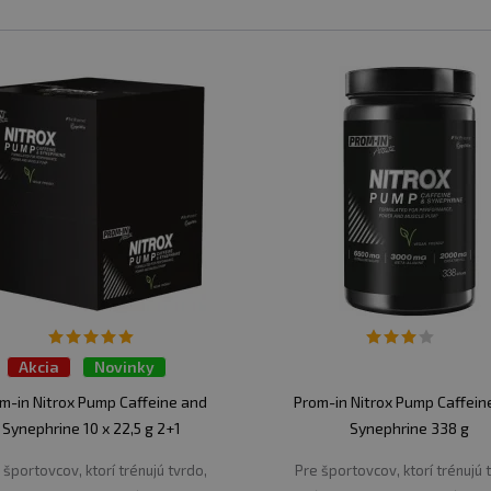
vať presné dávkovanie.
U?
 EXTREME
ú kombináciu zložiek zvyšujúcich výkonnosť. Vzorec obs
etko s minimálnym obsahom sacharidov. Je ideálny na si
h, ako je hokej, americký futbal, rugby atď.
Akcia
Novinky
prekurzor oxidu dusnatého, ktorý poskytuje cenný zákla
2 + 1 ZADARMO
m-in Nitrox Pump Caffeine and
Prom-in Nitrox Pump Caffein
rvalosť, napumpovanie a regeneráciu vďaka 3 g L-citrulí
Synephrine 10 x 22,5 g 2+1
Synephrine 338 g
ie Nitrix 2.0 ocenia všetci športovci, ktorí chcú zažiť vy
ZADARMO
 športovcov, ktorí trénujú tvrdo,
Pre športovcov, ktorí trénujú 