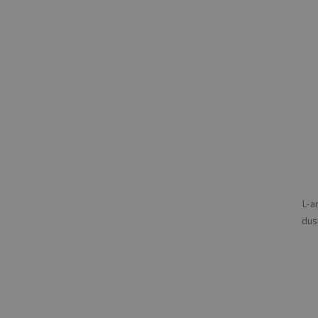
L-a
dus