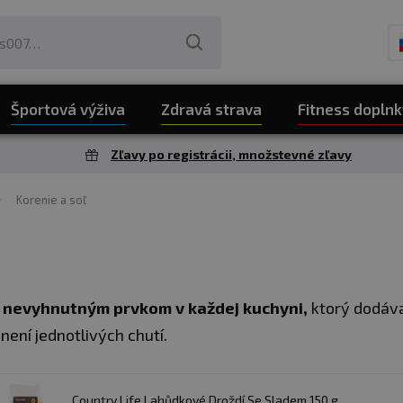
Športová výživa
Zdravá strava
Fitness doplnk
Zľavy po registrácii, množstevné zľavy
Korenie a soľ
e nevyhnutným prvkom v každej kuchyni,
ktorý dodáva
ení jednotlivých chutí.
Country Life Lahůdkové Droždí Se Sladem 150 g