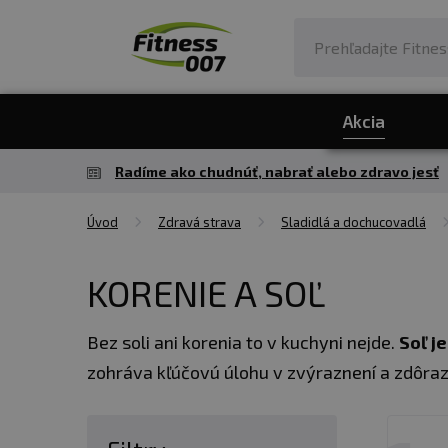
Akcia
Radíme ako chudnúť, nabrať alebo zdravo jesť
Úvod
Zdravá strava
Sladidlá a dochucovadlá
KORENIE A SOĽ
Bez soli ani korenia to v kuchyni nejde.
Soľ j
zohráva kľúčovú úlohu v zvýraznení a zdôrazn
✅ AKO SA NAJČASTEJŠIE POUŽÍVA SOĽ?