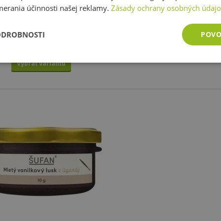
ra a kvalitných surovín, vhodné
parmezánu do svojich obľúb
merania účinnosti našej reklamy.
Zásady ochrany osobných údaj
re diétu. Jedinečné príchute sú
receptov? Delikátne drožd
velé na dochutenie mäsa, ryže,
ODROBNOSTI
7,39 €
3,02 €
3,01 €
POVO
zeleniny alebo popcornu.
Aktuálne nedostupn
skladom
1 varianta
Vybrať variantu