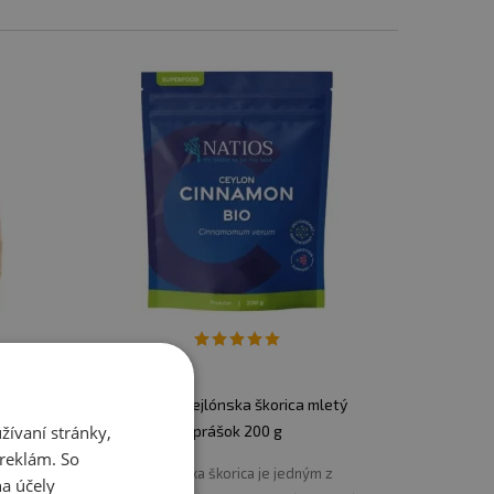
hkú horkosť a arómu.
hľad a chuť.
 prínosy pre zdravie.
ej ponuky si vyberú aj tí, ktorí dávajú
dí Se
NATIOS Cejlónska škorica mletý
ívaní stránky,
prášok 200 g
 reklám. So
u k
Cejlónska škorica je jedným z
a účely