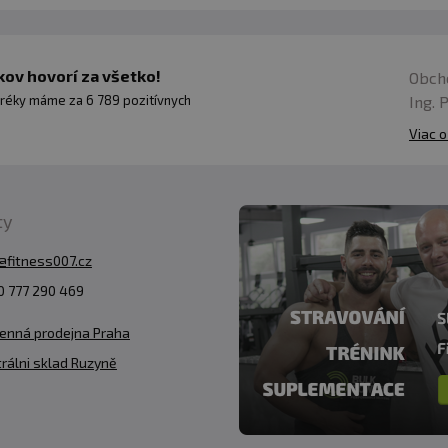
ov hovorí za všetko!
Obch
Ing. 
réky máme za 6 789 pozitívnych
Viac o
ty
@fitness007.cz
 777 290 469
enná prodejna Praha
rálni sklad Ruzyně