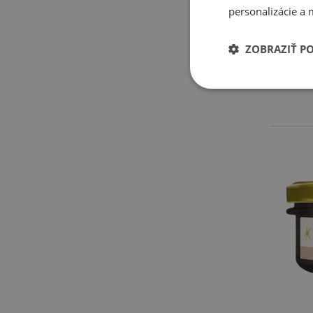
sy
personalizácie a 
p
sk
ZOBRAZIŤ P