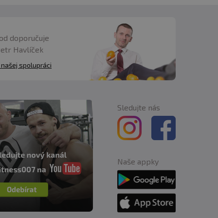
od doporučuje
Petr Havlíček
 našej spolupráci
Sledujte nás
Naše appky