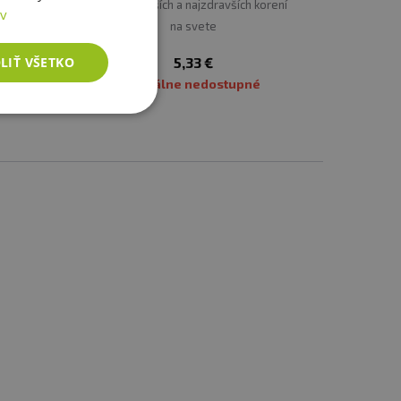
ených
najchutnejších a najzdravších korení
ov
ie.
na svete
LIŤ VŠETKO
5,33 €
é
Aktuálne nedostupné