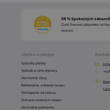
98 % Spokojných zákazník
Zlaté Overené zákazníkmi od Heu
recenzií.
Všetko o nákupe
Kontak
Spôsoby platby
info
Spôsob a ceny dopravy
+420
Vernostné zľavy
Kam
Reklamácie, vrátenie tovaru
Cent
Odstúpenie od zmluvy
Ochrana osobných údajov
Obchodné podmienky