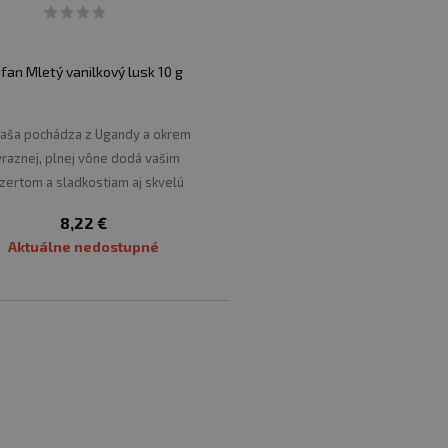
fan Mletý vanilkový lusk 10 g
naša pochádza z Ugandy a okrem
ýraznej, plnej vône dodá vašim
zertom a sladkostiam aj skvelú
chuť.
8,22 €
Aktuálne nedostupné