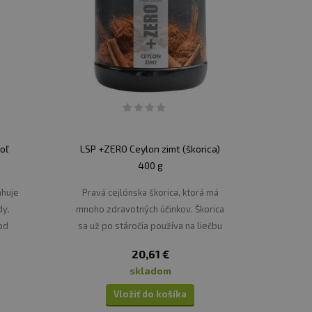
, škoricové buchty, a škoricové torty.
, horúce škoricové mlieko, ale aj varené víno.
é koláče (apple pie), hruškové zákusky alebo
 orientálne omáčky, pre pridanie hĺbky a
oľ
LSP +ZERO Ceylon zimt (škorica)
roskyňami.
400 g
ahuje
Pravá cejlónska škorica, ktorá má
dy.
mnoho zdravotných účinkov. Škorica
svoje unikátne chuťové a aromatické
od
sa už po stáročia používa na liečbu
výrazným obsahom kurkumínu, látky, ktorá
nej
rôznych zdravotných problémov,
20,61 €
ako sú menštruačné problémy,
porujú odbúravanie voľných radikálov a
skladom
artritída, kvasinkové infekcie,
anizmu a svoju vitalitu.
hnačka, prechladnutie a chrípka a
Vložiť do košíka
tráviace problémy.