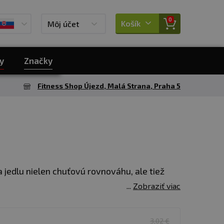
0
Košík
Môj účet
y
Značky
Fitness Shop Újezd, Malá Strana, Praha 5
 jedlu nielen chuťovú rovnováhu, ale tiež
Zobraziť viac
3,02 €