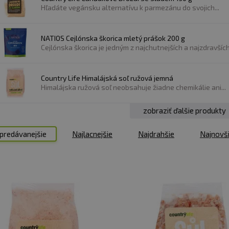
máha zvýrazniť a vyvážiť chute v jedle. Pridaním soli mô
Hľadáte vegánsku alternatívu k parmezánu do svojich...
.
isícročia používaná na konzerváciu potravín. Pomáha bráni
NATIOS Cejlónska škorica mletý prášok 200 g
Cejlónska škorica je jedným z najchutnejších a najzdravších.
a aktivovať lepivé proteíny v ceste, čo vedie k lepšej el
Country Life Himalájská soľ ružová jemná
kľúčovú úlohu vo vyvažovaní slaných a sladkých prvkov
Himalájska ružová soľ neobsahuje žiadne chemikálie ani...
ôže tiež posilniť a rozvinúť aromatické látky v potraviná
zobraziť ďalšie produkty
predávanejšie
Najlacnejšie
Najdrahšie
Najnovš
orica patrí medzi jedny z najstarších a najuznávane
ej kôry stromu rodu Cinnamomum. Škorica pomáha podpor