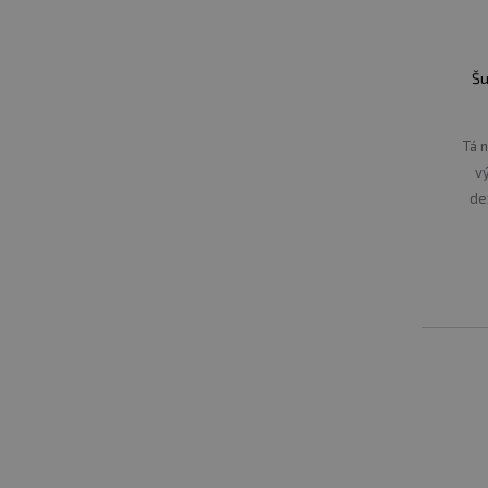
Šu
Tá 
v
de