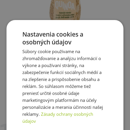
Nastavenia cookies a
-
23,70%
Výpredaj
osobných údajov
Country life Quinoa 250 g
Súbory cookie používame na
2,11 €
1,61 €
zhromažďovanie a analýzu informácií o
výkone a používaní stránky, na
Aktuálne nedostupné
zabezpečenie funkcií sociálnych médií a
na zlepšenie a prispôsobenie obsahu a
Zobraziť všetky produkty v akcii
reklám. So súhlasom môžeme tiež
preniesť určité osobné údaje
marketingovým platformám na účely
personalizácie a merania účinnosti našej
Recenzie
reklamy.
Zásady ochrany osobných
Už hodnotilo 10 zákazníkov
údajov
12. 2. 2025 v 18:07