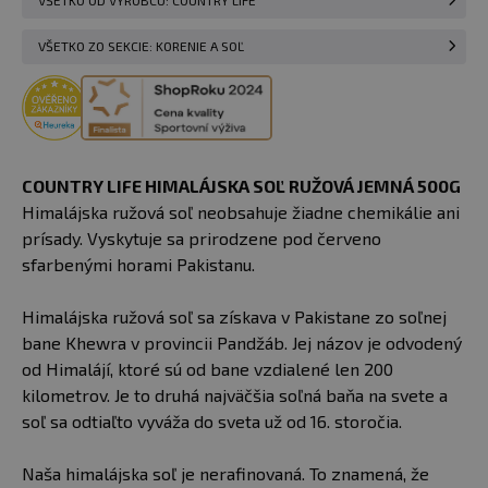
VŠETKO OD VÝROBCU: COUNTRY LIFE
VŠETKO ZO SEKCIE: KORENIE A SOĽ
COUNTRY LIFE HIMALÁJSKA SOĽ RUŽOVÁ JEMNÁ 500G
Himalájska ružová soľ neobsahuje žiadne chemikálie ani
prísady. Vyskytuje sa prirodzene pod červeno
sfarbenými horami Pakistanu.
Himalájska ružová soľ sa získava v Pakistane zo soľnej
bane Khewra v provincii Pandžáb. Jej názov je odvodený
od Himalájí, ktoré sú od bane vzdialené len 200
kilometrov. Je to druhá najväčšia soľná baňa na svete a
soľ sa odtiaľto vyváža do sveta už od 16. storočia.
Naša himalájska soľ je nerafinovaná. To znamená, že