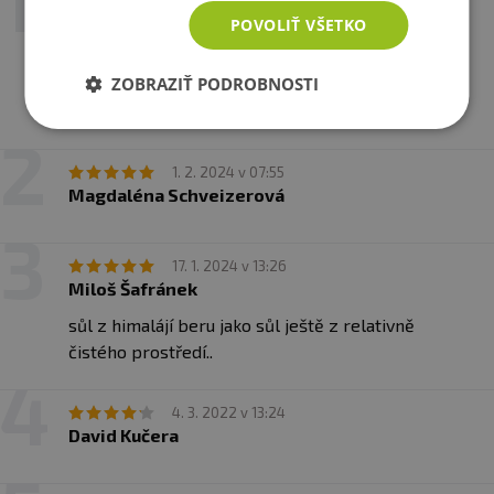
Sylva Rambousková
POVOLIŤ VŠETKO
Růžovou sůl mám ráda, protože obsahuje hodně
ZOBRAZIŤ PODROBNOSTI
stopových prvků, s kvalitou jsem spokojená,
vyhovuje mi jemně mletá
1. 2. 2024 v 07:55
Magdaléna Schveizerová
17. 1. 2024 v 13:26
Miloš Šafránek
sůl z himalájí beru jako sůl ještě z relativně
čistého prostředí..
4. 3. 2022 v 13:24
David Kučera