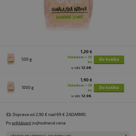
1,20 €
skladom > 10
500 g
Do košíka
ks
u vás
12.08.
1,90 €
skladom > 10
1000 g
Do košíka
ks
u vás
12.08.
Doprava od 2,90 € nad 69 € ZADARMO.
Po
prihlásení
zvýhodnená cena