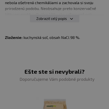
nebola ošetrená chemikáliami a zachovala si svoju
prirodzenú podobu. Neobsahuje preto konzervačné
látky ani protihrudkujúce látky ako rafinované soli.
Zobraziť celý popis
Použitie:
Na solenie potravín, ale je vhodná aj do kúpeľa
a na dekoráciu.
Zloženie:
kuchynská soľ, obsah NaCl 98 %.
Balenie
: 500 g
Minimálna trvanlivosť
: pozri obal
Upozornenie pre alergikov
: Alergény sú v zložení
Ešte ste si nevybrali?
výrobku vyznačené
tučným písmom
.
Doporučujeme Vám podobné produkty