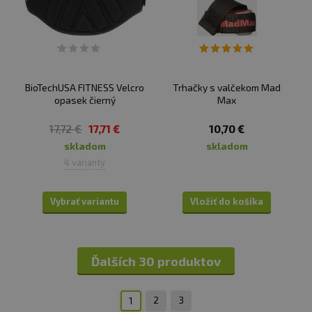
BioTechUSA FITNESS Velcro
Trhačky s valčekom Mad
opasek čierný
Max
17,72 €
17,71 €
10,70 €
skladom
skladom
4 varianty
Vybrať variantu
Vložiť do košíka
Ďalších 30 produktov
2
3
1