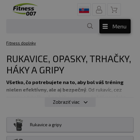
Menu
Fitness doplnky
RUKAVICE, OPASKY, TRHAČKY,
HÁKY A GRIPY
Všetko, čo potrebujete na to, aby bol váš tréning
nielen efektívny, ale aj bezpečný
. Od rukavíc, cez
opasky a trhačky až po háky a gripy – každá pomôcka
Zobraziť viac
má svoju rolu, ktorá vám môže pomôcť zvládnuť väčšiu
záťaž, zlepšiť stabilitu, alebo ochrániť ruky a chrbát
pred zranením. Tu je návod, aké pomôcky zvoliť podľa
Rukavice a gripy
vašich potrieb a cieľov.