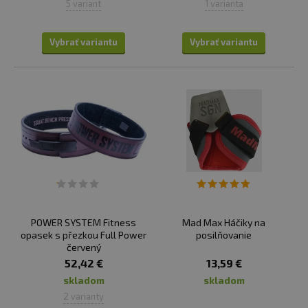
5 variant
1 varianta
Vybrať variantu
Vybrať variantu
POWER SYSTEM Fitness
Mad Max Háčiky na
opasek s přezkou Full Power
posilňovanie
červený
52,42 €
13,59 €
skladom
skladom
2 varianty