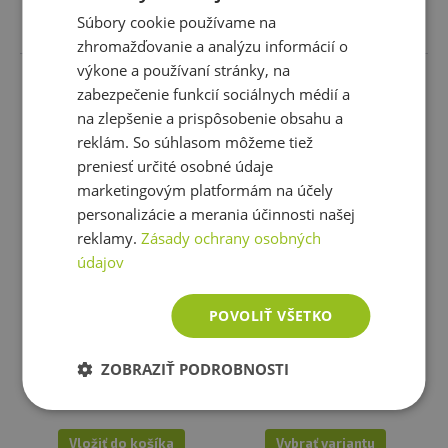
Vybrať variantu
Vybrať variantu
Súbory cookie používame na
zhromažďovanie a analýzu informácií o
výkone a používaní stránky, na
zabezpečenie funkcií sociálnych médií a
na zlepšenie a prispôsobenie obsahu a
reklám. So súhlasom môžeme tiež
preniesť určité osobné údaje
marketingovým platformám na účely
personalizácie a merania účinnosti našej
reklamy.
Zásady ochrany osobných
údajov
Power System Posilňovacie
BioTechUSA BODYBUILDING
trhačky s protiskluzem X-
kožený opasok čierný
POVOLIŤ VŠETKO
COMBAT STRAPS
9,46 €
24,74 €
skladom
skladom
ZOBRAZIŤ PODROBNOSTI
4 varianty
Vložiť do košíka
Vybrať variantu