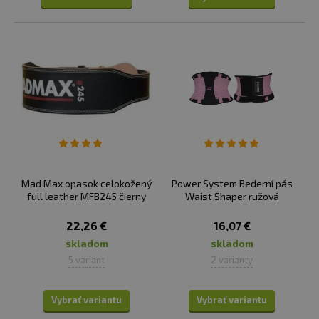
Mad Max opasok celokožený
Power System Bederní pás
full leather MFB245 čierny
Waist Shaper ružová
22,26 €
16,07 €
skladom
skladom
5 variant
2 varianty
Vybrať variantu
Vybrať variantu