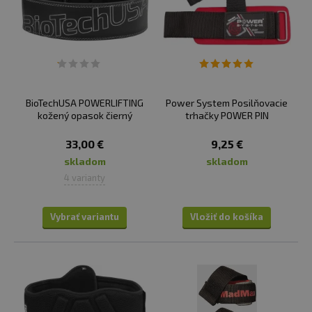
BioTechUSA POWERLIFTING
Power System Posilňovacie
kožený opasok čierný
trhačky POWER PIN
33,00 €
9,25 €
skladom
skladom
4 varianty
Vybrať variantu
Vložiť do košíka