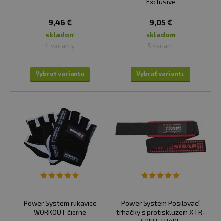
Exclusive
väčšinu cvikov ako zhyby, mŕtve ťahy alebo príťahy
činky.
9,46 €
9,05 €
Hákové trhačky
umožňujú rýchle a pevné
skladom
skladom
uchopenie bez omotávania, čo je praktické pre
4 varianty
5 variant
vzpieračov a pri opakovaných cvikoch.
Trhačky osmičky
poskytujú maximálnu oporu a
Vybrať variantu
Vybrať variantu
stabilitu - sú obľúbené najmä u vzpieračov a pri
ťažkých silových cvikoch, pretože bezpečne fixujú
činku a minimalizujú tlak na ruky.
✅
FITNESS RUKAVICE
Fitness rukavice chránia dlane
pred mozoľmi a odreninami,
zároveň poskytujú lepší
úchop
. Vyberať môžete medzi:
Power System rukavice
Power System Posilovací
Klasickými fitness rukavicami
, ktoré chránia ruky
WORKOUT čierne
trhačky s protiskluzem XTR-
GRIP STRAPS