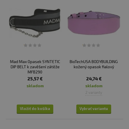
Mad Max Opasek SYNTETIC
BioTechUSA BODYBUILDING
DIP BELT k zavěšení zátěže
kožený opasok fialový
MFB290
25,57 €
24,74 €
skladom
skladom
2 varianty
Vložiť do košíka
Vybrať variantu