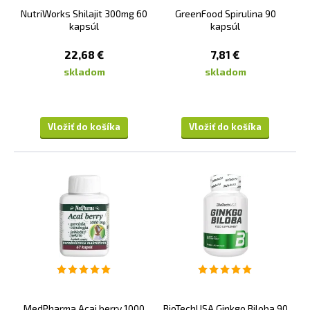
NutriWorks Shilajit 300mg 60
GreenFood Spirulina 90
kapsúl
kapsúl
22,68 €
7,81 €
skladom
skladom
Vložiť do košíka
Vložiť do košíka
MedPharma Acai berry 1000
BioTechUSA Ginkgo Biloba 90