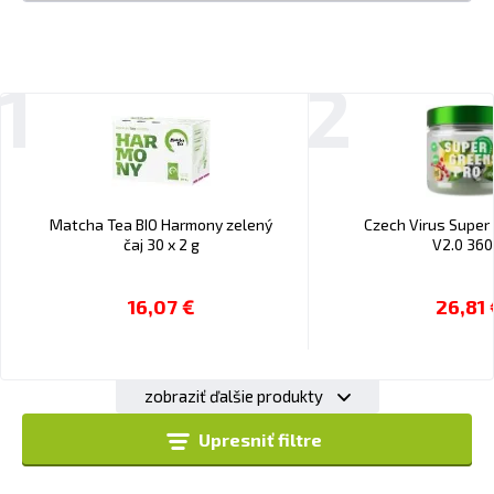
1
2
Matcha Tea BIO Harmony zelený
Czech Virus Super
čaj 30 x 2 g
V2.0 360
16,07 €
26,81 
zobraziť ďalšie produkty
Upresniť filtre