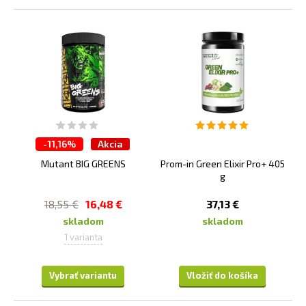
-
11,16%
Akcia
Mutant BIG GREENS
Prom-in Green Elixir Pro+ 405
g
18,55 €
16,48 €
37,13 €
skladom
skladom
1 varianta
Vybrať variantu
Vložiť do košíka