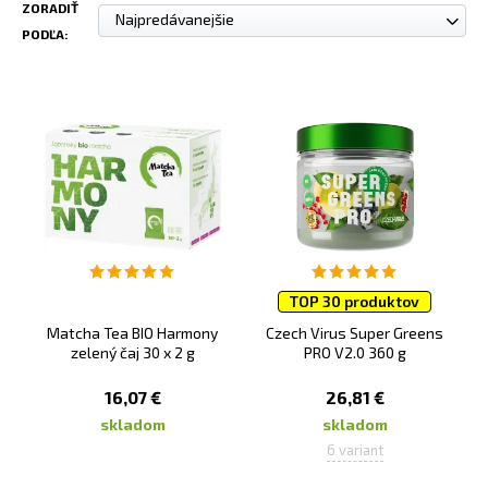
ZORADIŤ
Najpredávanejšie
PODĽA:
TOP 30 produktov
Matcha Tea BIO Harmony
Czech Virus Super Greens
zelený čaj 30 x 2 g
PRO V2.0 360 g
16,07 €
26,81 €
skladom
skladom
6 variant