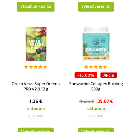
Vložiť do košíka
Vybrať variantu
-
15,00%
Akcia
Czech Virus Super Greens
Sunwarrior Collagen Building
PRO V2.0 12 g
500g
1,36 €
41,26 €
35,07 €
skladom
skladom
6 variant
7 variant
Vybrať variantu
Vybrať variantu