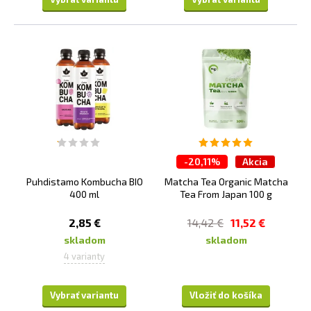
-
20,11%
Akcia
Puhdistamo Kombucha BIO
Matcha Tea Organic Matcha
400 ml
Tea From Japan 100 g
2,85 €
14,42 €
11,52 €
skladom
skladom
4 varianty
Vybrať variantu
Vložiť do košíka