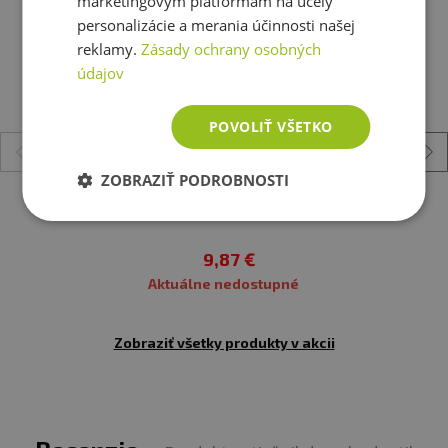
marketingovým platformám na účely
Použití
: Rozmíchejte obsah sáčku (1,5 g) ve studené
personalizácie a merania účinnosti našej
nebo teplé vodě (do 60 stupňů). Konzumujte kdykoliv,
reklamy.
Zásady ochrany osobných
když potřebujete doplnit energii. Nedoporučuje se
údajov
konzumace na lačný žaludek.
POVOLIŤ VŠETKO
Balení
: 20x1,5 g
Minimální trvanlivost
: viz obal
ZOBRAZIŤ PODROBNOSTI
GreenFood Matcha Tea 90 kapsúl
Upozornění: Potravina vhodná zejména pro
sportovce s obsahem kofeinu.
Skladujte v suchu a při
9,87 €
teplotě do 25 °C. Nevystavujte přímému slunečnímu
Aktuálne nedostupné
záření. Chraňte před mrazem. Výrobce neručí za vady
vzniklé nevhodným skladováním a použitím.
Zobraziť všetky produkty v akcii