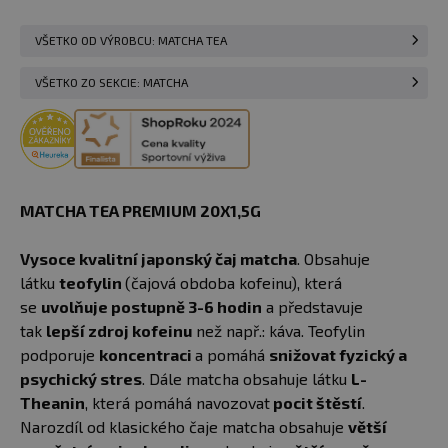
VŠETKO OD VÝROBCU: MATCHA TEA
VŠETKO ZO SEKCIE: MATCHA
MATCHA TEA PREMIUM 20X1,5G
Vysoce kvalitní japonský čaj matcha
. Obsahuje
látku
teofylin
(čajová obdoba kofeinu), která
se
uvolňuje postupně 3-6 hodin
a představuje
tak
lepší zdroj kofeinu
než např.: káva. Teofylin
podporuje
koncentraci
a pomáhá
snižovat fyzický a
psychický stres
. Dále matcha obsahuje látku
L-
Theanin
, která pomáhá navozovat
pocit štěstí
.
Narozdíl od klasického čaje matcha obsahuje
větší