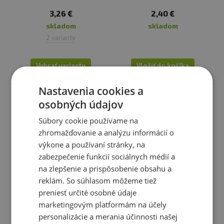
3,26 €
2,40 €
skladom
skladom
2 varianty
Vybrať variantu
Vložiť do košíka
Nastavenia cookies a
osobných údajov
Súbory cookie používame na
zhromažďovanie a analýzu informácií o
výkone a používaní stránky, na
zabezpečenie funkcií sociálnych médií a
na zlepšenie a prispôsobenie obsahu a
reklám. So súhlasom môžeme tiež
preniesť určité osobné údaje
Country life BIO kokosová
Grizly Rýžová múka 500 g
marketingovým platformám na účely
múka 250 g
personalizácie a merania účinnosti našej