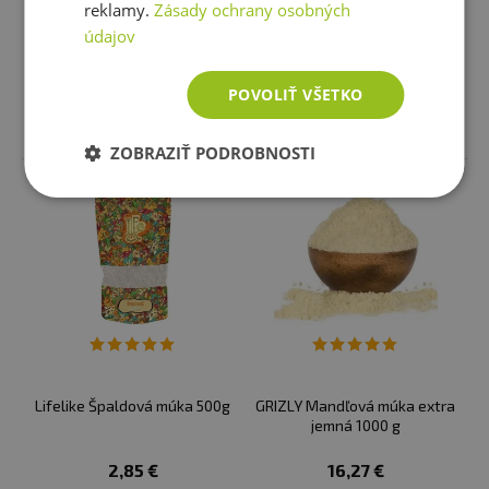
1,82 €
1,61 €
reklamy.
Zásady ochrany osobných
skladom
skladom
údajov
POVOLIŤ VŠETKO
Vložiť do košíka
Vložiť do košíka
ZOBRAZIŤ PODROBNOSTI
Lifelike Špaldová múka 500g
GRIZLY Mandľová múka extra
jemná 1000 g
2,85 €
16,27 €