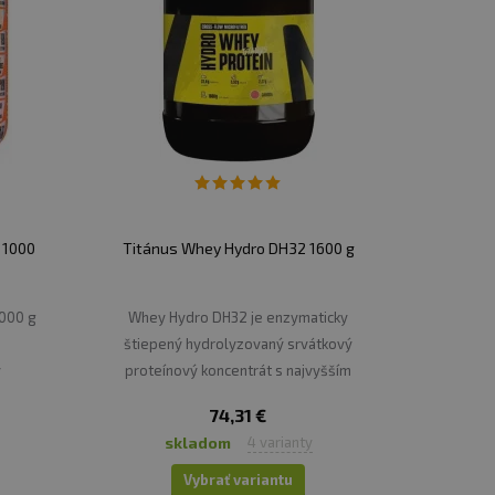
 1000
Titánus Whey Hydro DH32 1600 g
1000 g
Whey Hydro DH32 je enzymaticky
štiepený hydrolyzovaný srvátkový
ý
proteínový koncentrát s najvyšším
epším
možným stupňom hydrolýzy DH32
74,31 €
 v
(obsahuje 80,5 % aminokyselín).
skladom
4 varianty
Vybrať variantu