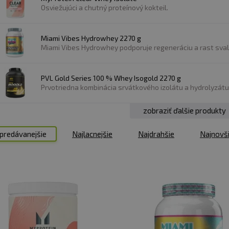
Osviežujúci a chutný proteínový kokteil.
elín do svalov po fyzickom tréningu.
Vďaka rýchlejšej 
iu svalov a podporu ich rastu.
Miami Vibes Hydrowhey 2270 g
Miami Vibes Hydrowhey podporuje regeneráciu a rast svalo
AŽDÉHO?
PVL Gold Series 100 % Whey Isogold 2270 g
uje zvýšiť príjem bielkovín v strave alebo si chce spestr
Prvotriedna kombinácia srvátkového izolátu a hydrolyzátu 
h pridať do svojich receptov, odporúčame
srvátkový kon
zobraziť ďalšie produkty
predávanejšie
Najlacnejšie
Najdrahšie
Najnovš
 optimálního příjmu bílkovin.
jí zvýšit příjem bílkovin.