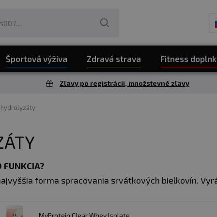
Športová výživa
Zdravá strava
Fitness doplnk
Zľavy po registrácii, množstevné zľavy
 hydrolyzáty
ZÁTY
 FUNKCIA?​
ajvyššia forma spracovania srvátkových bielkovín. Vyr
inokyseliny, čo zabezpečuje ich rýchlu stráviteľnosť a 
egeneráciu svalov po intenzívnom tréningu. Neobsah
MyProtein Clear Whey Isolate