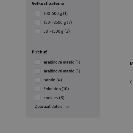
veľkosť balenia
KEDY UŽÍVAŤ SRVÁTKOVÝ HYDROLYZÁT?
Ráno alebo pred tréningom:
Hydrolyzát je 
100-500 g (1)
predchádzať katabolizmu (rozpadu svalovej h
1501-2500 g (7)
501-1500 g (3)
Po tréningu:
Po intenzívnom fyzickom výkone
rýchlo sa vstrebáva, čím zabezpečuje rýchly
príchuť
arašídové máslo (1)
M
Keď potrebujete rýchly zdroj bielkovín:
Pr
arašidové maslo (1)
potrebujete rýchly prísun aminokyselín do te
banán (4)
O
fyzickej aktivite.
čokoláda (10)
cookies (3)
Ak je teda vaším cieľom zvýšiť svalovú h
Zobraziť ďalšie
pridať do stravy viac bielkovín, môže vá
MÔŽEM UŽÍVAŤ SRVÁTKOVÝ HYDROLYZÁT P