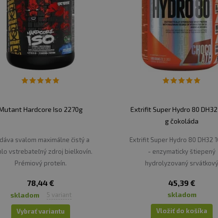
Mutant Hardcore Iso 2270g
Extrifit Super Hydro 80 DH32
g čokoláda
dáva svalom maximálne čistý a
Extrifit Super Hydro 80 DH32 
hlo vstrebateľný zdroj bielkovín.
- enzymaticky štiepený
Prémiový proteín.
hydrolyzovaný srvátkov
proteínový koncentrát je najl
78,44 €
45,39 €
zdrojom bielkovín, ktorý je
skladom
skladom
5 variant
súčasnosti k dispozícii!
Vložiť do košíka
Vybrať variantu