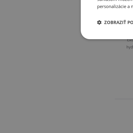
personalizácie a 
Pro
ZOBRAZIŤ P
Ext
hyd