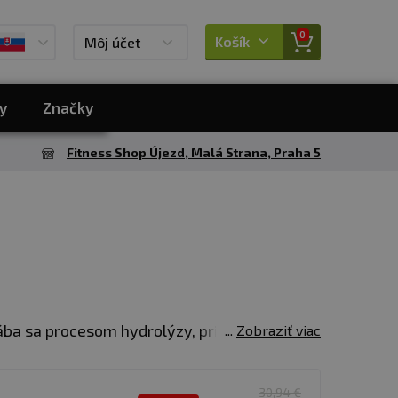
0
Košík
Môj účet
y
Značky
Fitness Shop Újezd, Malá Strana, Praha 5
ába sa procesom hydrolýzy, pri ktorom sa
Zobraziť viac
vstrebávanie.
Srvátkový hydrolyzát sa
uje prakticky žiadny tuk ani laktózu.
30,94 €