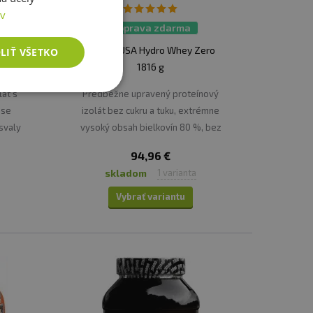
ov
Doprava zdarma
Whey
BioTechUSA Hydro Whey Zero
LIŤ VŠETKO
1816 g
lát s
Predbežne upravený proteínový
 se
izolát bez cukru a tuku, extrémne
svaly
vysoký obsah bielkovín 80 %, bez
lepku.
94,96 €
skladom
1 varianta
Vybrať variantu