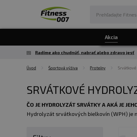
Akcia
Radíme ako chudnúť, nabrať alebo zdravo jesť
Úvod
Športová výživa
Proteíny
Srvátkové
SRVÁTKOVÉ HYDROLY
ČO JE HYDROLYZÁT SRVÁTKY A AKÁ JE JEHO
Hydrolyzát srvátkových bielkovín (WPH) je n
bielkoviny rozkladajú na menšie peptidy a am
často používa vo výrobkoch na okamžitú r