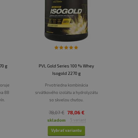
gom alebo ráno po dlhom spánku. Pomáha
gie a regeneráciu.
Srvátkový hydrolyzát je ľahko stráviteľný a
70 g
PVL Gold Series 100 % Whey
o robí ideálny zdroj bielkovín, keď
Isogold 2270 g
a alebo potrebujete rýchle občerstvenie po
oruje
Prvotriedna kombinácia
ka 88
srvátkového izolátu a hydrolyzátu
ín.
so skvelou chuťou.
tvo telesného tuku alebo jednoducho
78,07 €
78,06 €
skladom
5 variant
Vybrať variantu