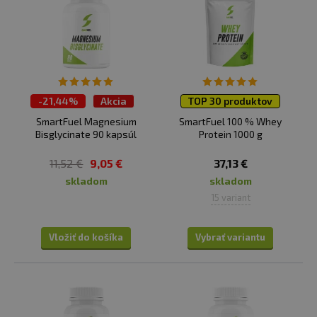
Výber s dôrazom na praktickosť a jednoduchosť,
teda produkty, ktoré sa dajú dobre začleniť do
dennej rutiny aj pri náročnom tréningu či
hektickom životnom štýle.
-
21,44%
Akcia
TOP 30 produktov
TOP 30 produktov
SmartFuel Magnesium
SmartFuel 100 % Whey
Bisglycinate 90 kapsúl
Protein 1000 g
11,52 €
9,05 €
37,13 €
skladom
skladom
15 variant
Vložiť do košíka
Vybrať variantu
TÁTO KATEGÓRIA JE PRE VÁS, AK:
chcete získať produkty, ktoré skutočne fungujú,
a nechcete sa orientovať v tisícoch doplnkov sami,