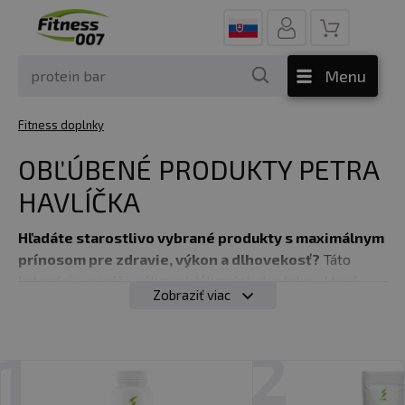
Menu
Fitness doplnky
OBĽÚBENÉ PRODUKTY PETRA
HAVLÍČKA
Hľadáte starostlivo vybrané produkty s maximálnym
prínosom pre zdravie, výkon a dlhovekosť?
Táto
kategória prináša výber obľúbených doplnkov, ktoré
Zobraziť viac
odporúča osobne výživový špecialista Petr Havlíček,
ktorý má bohaté skúsenosti s profesionálnymi
športovcami, olympionikmi aj bežnou populáciou.
1
2
V centre jeho prístupu stojí holistická vízia zdravého