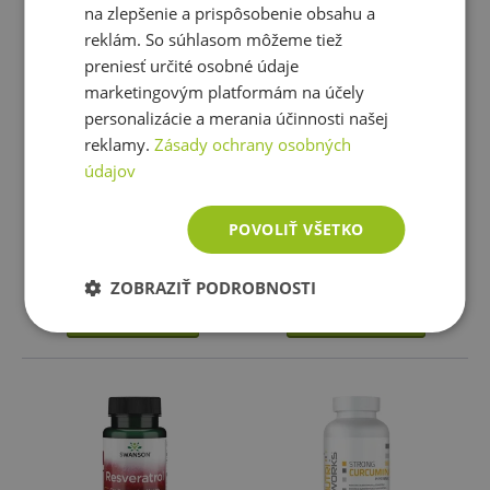
na zlepšenie a prispôsobenie obsahu a
sami, výber je už filtrovaný podľa kritérií odborníka.
reklám. So súhlasom môžeme tiež
preniesť určité osobné údaje
Získate istotu, že produkty zodpovedajú ako športovému
marketingovým platformám na účely
využitiu, tak bežnému zdravému životnému štýlu a
TOP 30 produktov
TOP 30 produktov
personalizácie a merania účinnosti našej
dlhovekej zdravej funkcii tela i mysle.
SmartFuel Collagen Complex
SmartFuel Magtein® L-
reklamy.
Zásady ochrany osobných
350 g
Treonát 90 kapsúl
údajov
Fitness007.sk je vaša cesta k šikovnému doplňovaniu a
zmysluplnému výberu podporenému odborníkom.
30,94 €
41,26 €
POVOLIŤ VŠETKO
skladom
skladom
2 varianty
ZOBRAZIŤ PODROBNOSTI
Vybrať variantu
Vložiť do košíka