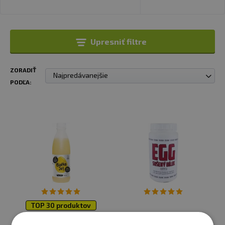
Upresniť filtre
ZORADIŤ
Najpredávanejšie
PODĽA:
TOP 30 produktov
Farma Białka Jaj - tekuté
Titanus EGG sušený bielok