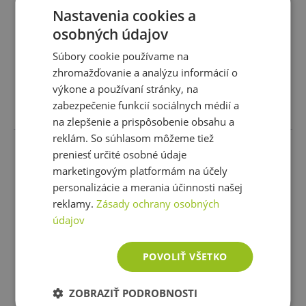
bielky
500 g
Nastavenia cookies a
osobných údajov
6,15 €
20,61 €
skladom
skladom
Súbory cookie používame na
1 varianta
zhromažďovanie a analýzu informácií o
výkone a používaní stránky, na
zabezpečenie funkcií sociálnych médií a
Vybrať variantu
Vložiť do košíka
na zlepšenie a prispôsobenie obsahu a
reklám. So súhlasom môžeme tiež
preniesť určité osobné údaje
marketingovým platformám na účely
personalizácie a merania účinnosti našej
reklamy.
Zásady ochrany osobných
údajov
POVOLIŤ VŠETKO
Extrifit Egg 100 - 100 %
Scitec Egg Pro 900 g
ZOBRAZIŤ PODROBNOSTI
vaječný proteín 1000 g