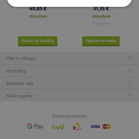
40,85 €
31,35 €
skladom
skladom
1 varianta
Vložiť do košíka
Vybrať variantu
Vše o nákupu
Kontakty
Sledujte nás
Naše appky
Platobné metódy: