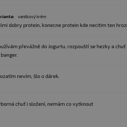
rianta:
vanilkový krém
lmi dobry protein, konecne protein kde necitim ten hro
užívám převážně do Jogurtu, rozpouští se hezky a chuť 
 banger.
ozatím nevím, šlo o dárek.
borná chuť i složení, nemám co vytknout