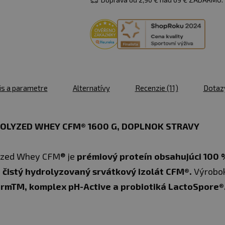
is a parametre
Alternatívy
Recenzie
(11)
Dotaz
OLYZED WHEY CFM® 1600 G, DOPLNOK STRAVY
yzed Whey CFM® je
prémiový proteín obsahujúci 100 
e
čistý hydrolyzovaný srvátkový izolát CFM®.
Výrobok
rmTM, komplex pH-Active a probiotiká LactoSpore®