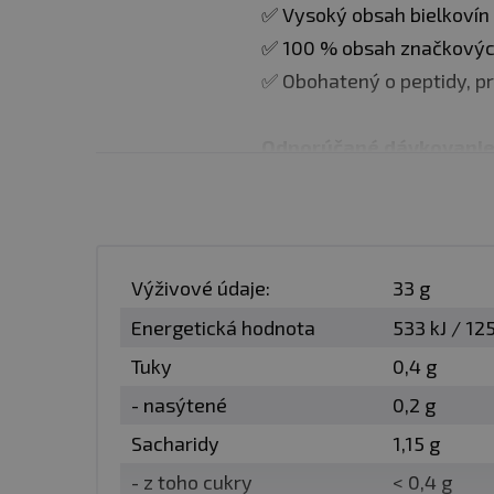
✅ Vysoký obsah bielkovín
✅ 100 % obsah značkovýc
✅ Obohatený o peptidy, pr
Odporúčané dávkovanie
mlieka. Užívajte 1-3 dávky
1600 g v jednom
balení
Výživové údaje:
33 g
Počet porcií v balení
: 48
Energetická hodnota
533 kJ / 12
Tuky
0,4 g
Veľkosť porcie
: 33 g
- nasýtené
0,2 g
Sacharidy
1,15 g
Minimálna trvanlivosť
: 
- z toho cukry
< 0,4 g