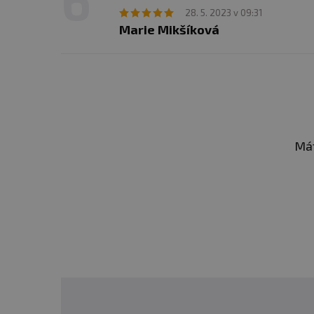
28. 5. 2023 v 09:31
Marie Mikšíková
Mát