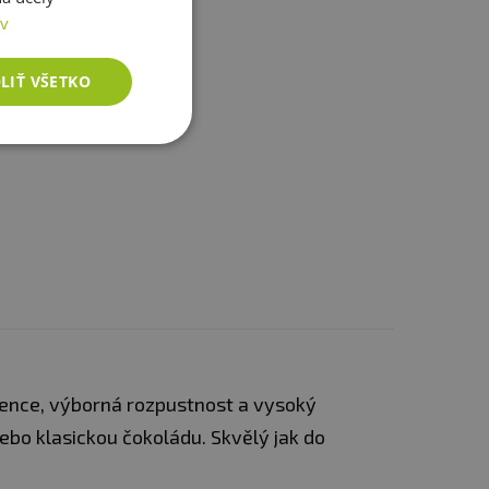
ov
00 g
LIŤ VŠETKO
stence, výborná rozpustnost a vysoký
nebo klasickou čokoládu. Skvělý jak do