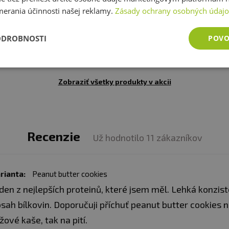
merania účinnosti našej reklamy.
Zásady ochrany osobných údaj
Amix MyoCell 5-Phase 500 g
Amix Mr.Poppers Rice Mash 15
DOPREDAJ
ODROBNOSTI
POVO
35,48 €
30,94 €
14,46 €
skladom
skladom
Zobraziť všetky produkty v akcii
Recenzie
Už hodnotilo 11 zákazníkov
rianta:
Peanut butter cookies
den z nejlepších proteinů, které jsem měl. Lehká konzi
sah bílkovin. Doporučuji příchuť peanut butter cookies 
žové kaše, tak na pití.