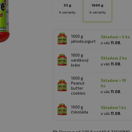
33 g
1600 g
4 varianty
4 varianty
1600 g
skladom > 5 ks
jahoda jogurt
u vás
11.08.
1600 g
skladom 2 ks
vanilkový
u vás
11.08.
krém
1600 g
skladom > 10
Peanut
ks
butter
u vás
11.08.
cookies
1600 g
skladom 1 ks
čokoláda
u vás
11.08.
Doprava od 2,90 € nad 69 € ZADARMO.