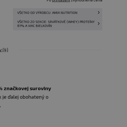
VŠETKO OD VÝROBCU: AMIX NUTRITION
VŠETKO ZO SEKCIE: SRVÁTKOVÉ (WHEY) PROTEÍNY
81% A VIAC BIELKOVÍN
y
(4)
% značkovej suroviny
 je ďalej obohatený o
.