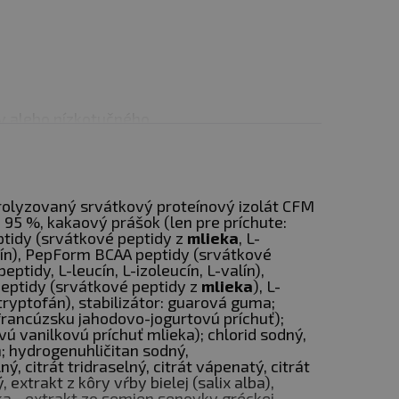
y alebo nízkotučného
drolyzovaný srvátkový proteínový izolát CFM
 95 %, kakaový prášok (len pre príchute:
tidy (srvátkové peptidy z
mlieka
, L-
cín), PepForm BCAA peptidy (srvátkové
peptidy, L-leucín, L-izoleucín, L-valín),
ptidy (srvátkové peptidy z
mlieka
), L-
tryptofán), stabilizátor: guarová guma;
 francúzsku jahodovo-jogurtovú príchuť);
ú vanilkovú príchuť mlieka); chlorid sodný,
n; hydrogenuhličitan sodný,
ý, citrát tridraselný, citrát vápenatý, citrát
, extrakt z kôry vŕby bielej (salix alba),
a - extrakt zo semien senovky gréckej