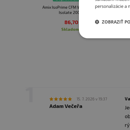
personalizácie a 
Amix IsoPrime CFM Whey Protein
Isolate 2000 g
ZOBRAZIŤ P
86,70 €
skladom
Va
15. 7. 2026 v 19:37
Adam Večeřa
Je
ob
rý