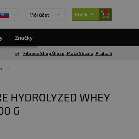
0
Košík
Môj účet
y
Značky
Fitness Shop Újezd, Malá Strana, Praha 5
n
RE HYDROLYZED WHEY
00 G