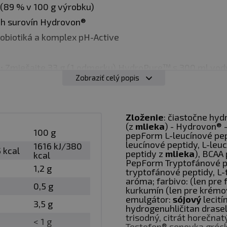
 (89 % v 100 g výrobku)
h surovín Hydrovon®
obiotiká a komplex pH-Active
:
Zmiešajte 33 g (1 odmerku) HydroPure™ s 300 ml vod
Zobraziť celý popis
 denne v závislosti od požadovaného príjmu bielkovín.
Zloženie
: čiastočne hy
(z
mlieka
) - Hydrovon® -
100 g
pepForm L-leucínové pep
leucínové peptidy, L-leu
1616 kJ/380
5 kcal
peptidy z
mlieka
), BCAA 
kcal
PepForm Tryptofánové pe
1,2 g
tryptofánové peptidy, L-
aróma; farbivo: (len pre
0,5 g
kurkumín (len pre krémov
emulgátor:
sójový
lecití
3,5 g
pozri obal
hydrogenuhličitan draseln
trisodný, citrát horečnatý
< 1 g
Testofen® senovka gréck