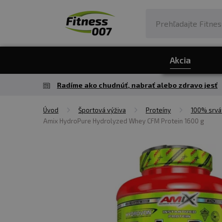
Akcia
Radíme ako chudnúť, nabrať alebo zdravo jesť
Úvod
Športová výživa
Proteíny
100% srvá
Amix HydroPure Hydrolyzed Whey CFM Protein 1600 g