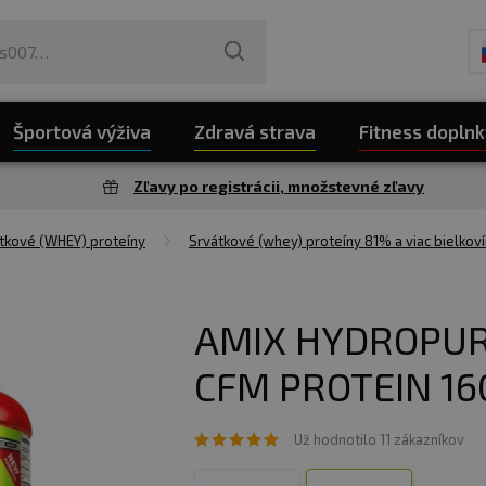
Športová výživa
Zdravá strava
Fitness doplnk
Zľavy po registrácii, množstevné zľavy
tkové (WHEY) proteíny
Srvátkové (whey) proteíny 81% a viac bielkoví
AMIX HYDROPU
CFM PROTEIN 16
Už hodnotilo 11 zákazníkov