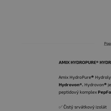
Pop
AMIX HYDROPURE® HYDR
Amix HydroPure® Hydrol
Hydrovon®.
Hydrovon® j
peptidový komplex
PepFo
✅ Čistý srvátkový izolát