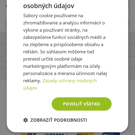
Najpredávanejšie
osobných údajov
svojim stimulačným vlastnostiam a obsahu živín.
PODĽA:
Súbory cookie používame na
✅ AKÉ MÁ ÚČINKY YERBA MATÉ?
zhromažďovanie a analýzu informácií o
Toto oddelenie je prázdne.
Yerba mate má niekoľko účinkov, pričom mnoho z nich
výkone a používaní stránky, na
súvisí s obsahom kofeínu a ďalších látok v tejto rastline.
zabezpečenie funkcií sociálnych médií a
Vše o nákupu
na zlepšenie a prispôsobenie obsahu a
Stimulečné účinky:
Yerba maté obsahuje kofeín,
Kontakty
reklám. So súhlasom môžeme tiež
ktorý zvyšuje hladinu energie a povzbudzuje. Yerba
preniesť určité osobné údaje
Sledujte nás
mate môže byť alternatívou kávy alebo čaju.
marketingovým platformám na účely
Zlepšenie koncentrácie a pozornosti:
Vďaka
personalizácie a merania účinnosti našej
Naše appky
obsahu kofeínu môže yerba maté pomôcť zvýšiť
reklamy.
Zásady ochrany osobných
koncentráciu a pozornosť, čo privítate pri práci alebo
údajov
štúdiu.
Platobné metódy:
Antioxidanty:
Yerba maté obsahuje antioxidanty,
POVOLIŤ VŠETKO
ktoré pomáhajú chrániť bunky pred poškodením
voľnými radikálmi.
ZOBRAZIŤ PODROBNOSTI
Podpora metabolizmu
: Yerba maté môže
Možnosti dopravy:
podporovať metabolizmus a pomôcť pri chudnutí,