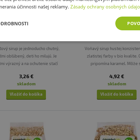
merania účinnosti našej reklamy.
Zásady ochrany osobných údaj
ODROBNOSTI
POVO
ntry life BIO Sirup datlový 250
Country life BIO Sirup koko
ml
250 ml
ľový sirup je jednoducho chutný,
Voňavý sirup hustej konzisten
ľmi obľúbený, deti ho milujú. Je
zlatistej farby v bio kvalite. 
ľmi výrazný a na ochutenie stačí
pripomína karamel. Môže 
lé množstvo. Datľový sirup je
používať podobne ako koko
3,26 €
4,92 €
kvelý samotný alebo s miskou
cukor na sladenie jedál a náp
skladom
skladom
krupice.
teplej a studenej kuchyni
Vložiť do košíka
Vložiť do košíka