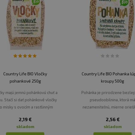
Country Life BIO Vločky
Country Life BIO Pohanka l
pohankové 250g
kroupy 500g
čky majú jemnú pohánkovú chuť a
Pohánka je prirodzene bezle
u. Stačí si dať pohánkové vločky
pseudoobilnina, ktorá m
o misky s ovocím a rastlinným
nezameniteľnú, mierne orieš
iekom. Sú skvelé ako základ pre
chuť. Jej použitie je univerzá
2,19 €
2,56 €
ové guľky a zeleninové placky.
hodí sa do sladkých aj slaných 
skladom
skladom