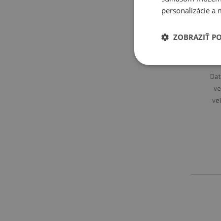
personalizácie a 
ZOBRAZIŤ P
Cou
Dat
ve
ve
ma
s