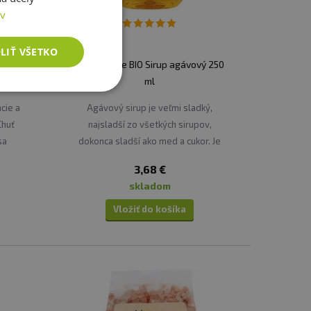
ov
LIŤ VŠETKO
sový
Country life BIO Sirup agávový 250
ml
cie a
Agávový sirup je veľmi sladký,
Chuť
najsladší zo všetkých sirupov,
sa
dokonca sladší ako med a cukor. Je
sový
vhodný do studenej aj teplej
3,68 €
ojov v
kuchyne.
skladom
.
Vložiť do košíka