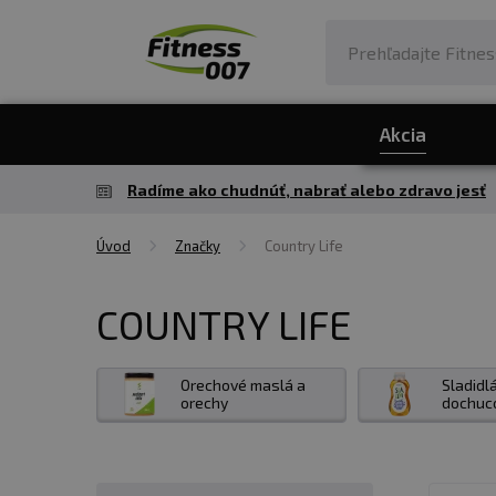
Akcia
Radíme ako chudnúť, nabrať alebo zdravo jesť
Úvod
Značky
Country Life
COUNTRY LIFE
Orechové maslá a
Sladidl
orechy
dochuc