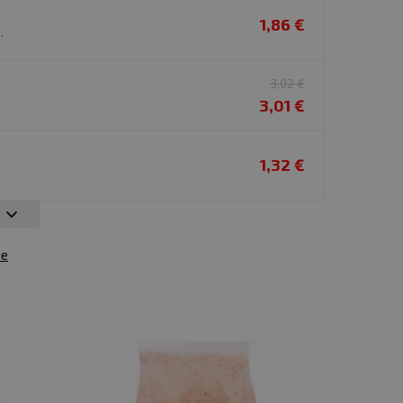
1,86 €
.
3,02 €
3,01 €
1,32 €
ie