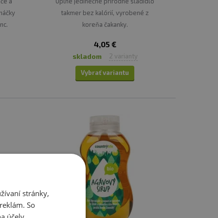
áče a
Úplne jedinečné prírodné sladidlo
omáčky
takmer bez kalórií, vyrobené z
nc.
koreňa čakanky.
4,05 €
skladom
2 varianty
Vybrať variantu
ívaní stránky,
 reklám. So
a účely