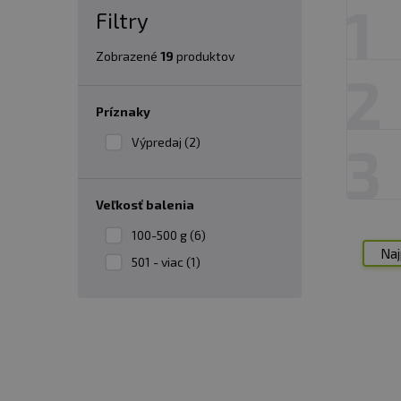
1
Filtry
Zobrazené
19
produktov
2
Príznaky
Výpredaj (2)
3
veľkosť balenia
100-500 g (6)
Naj
501 - viac (1)