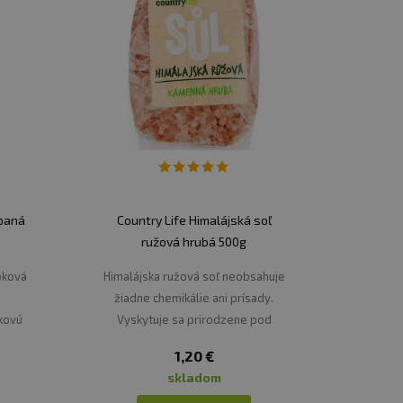
úpaná
Country Life Himalájská soľ
ružová hrubá 500g
pková
Himalájska ružová soľ neobsahuje
á
žiadne chemikálie ani prísady.
kovú
Vyskytuje sa prirodzene pod
lne,
pakistanskými horami červenej
1,20 €
jedál.
farby.
skladom