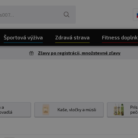
Športová výživa
Zdravá strava
Fitness doplnk
Zľavy po registrácii, množstevné zľavy
á a
Prí
Kaše, vločky a müsli
ovadlá
peč