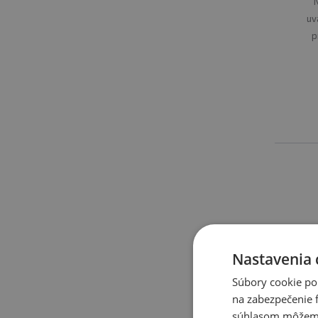
uv
p
Nastavenia 
Súbory cookie po
na zabezpečenie f
súhlasom môžeme 