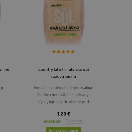
jemné
Country Life Himalájská soľ
ružová jemná
 je
Himalájska ružová soľ neobsahuje
žiadne chemikálie ani prísady.
Vyskytuje sa prirodzene pod
pakistanskými horami červenej
1,20 €
farby.
skladom
2 varianty
Vybrať variantu