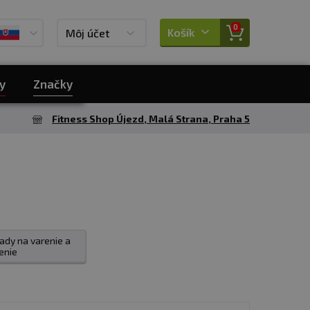
0
Košík
Môj účet
y
Značky
Fitness Shop Újezd, Malá Strana, Praha 5
sady na varenie a
enie