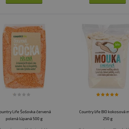
ountry Life Šošovka červená
Country life BIO kokosová 
polená lúpaná 500 g
250 g