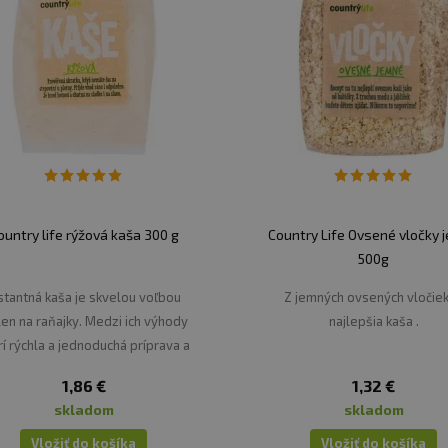
ountry life rýžová kaša 300 g
Country Life Ovsené vločky 
500g
stantná kaša je skvelou voľbou
Z jemných ovsených vločiek
len na raňajky. Medzi ich výhody
najlepšia kaša .
rí rýchla a jednoduchá príprava a
variabilita použitia. Pridaním
1,86 €
1,32 €
rôznych ingrediencií môžete
skladom
skladom
ytvoriť mnoho chutných jedál.
Vložiť do košíka
Vložiť do košíka