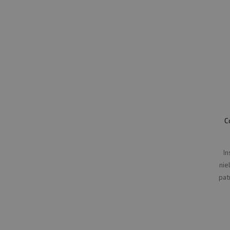
C
In
nie
pat
v