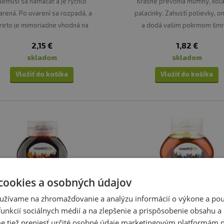
Nemusí sa namáčať a je rýchlo
Krásne prevonia muffiny, kol
arená. Po uvarení sa rozpadá, a
palacinky. Zahustí polievky, 
reto je mimoriadne vhodná na
a dodá vašim pokrmom šmr
prípravu kaše alebo polievky.
2,15 €
1,82 €
skladom
skladom
Vložiť do košíka
Vložiť do košíka
cookies a osobných údajov
užívame na zhromažďovanie a analýzu informácií o výkone a použ
unkcií sociálnych médií a na zlepšenie a prispôsobenie obsahu a
tiež preniesť určité osobné údaje marketingovým platformám n