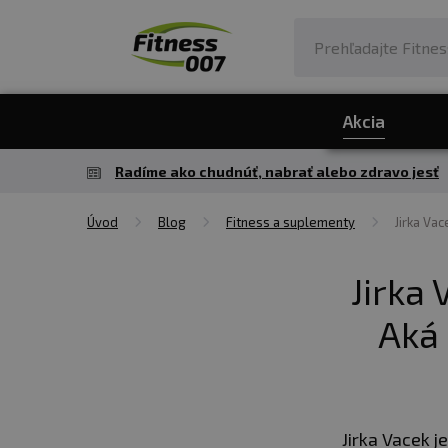
Akcia
Radíme ako chudnúť, nabrať alebo zdravo jesť
Úvod
Blog
Fitness a suplementy
Jirka Vac
Jirka
Aká 
Jirka Vacek j