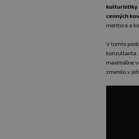
kulturistiky
cenných kov
mentora a ko
V tomto podc
konzultanta.
maximálne ver
zmenilo v je