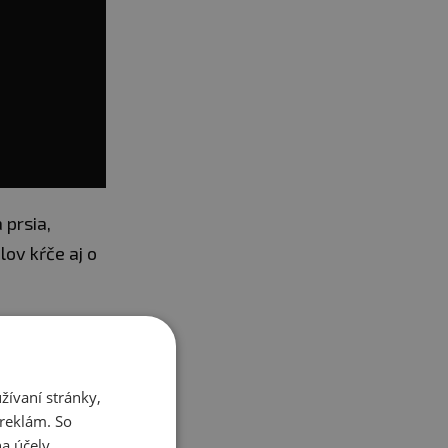
 prsia,
lov kŕče aj o
ívaní stránky,
 reklám. So
a účely