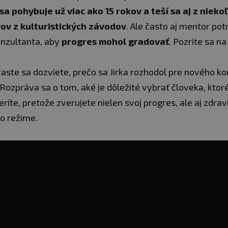
 sa pohybuje už viac ako 15 rokov a teší sa aj z nieko
ov z kulturistických závodov
. Ale často aj mentor pot
nzultanta, aby
progres mohol gradovať
. Pozrite sa na
aste sa dozviete, prečo sa Jirka rozhodol pre nového ko
 Rozpráva sa o tom, aké je dôležité vybrať človeka, kto
íte, pretože zverujete nielen svoj progres, ale aj zdravi
ho režime.