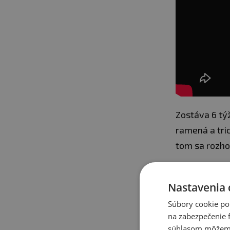
Zostáva 6 tý
ramená a tric
tom sa rozho
Nastavenia 
Súbory cookie po
na zabezpečenie f
súhlasom môžeme 