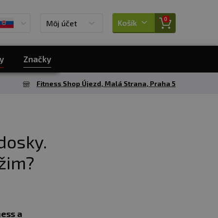
0
Košík
Môj účet
y
Značky
Fitness Shop Újezd, Malá Strana, Praha 5
dosky.
ežim?
ness a