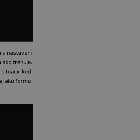
u a nastavení
 ako trénuje.
situácii, keď
 aj akú formu