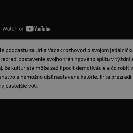
le podcastu sa Jirka Vacek rozhovorí o svojom jedálničk
rezradí zostavenie svojho tréningového splitu v týždni a
j, že kulturista môže zažiť pocit demotivácie a čo robiť v 
enstvo a nemožno ujsť nastavené kalórie. Jirka prezradí
ajčastejšie volí.