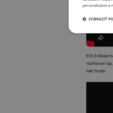
personalizácie a 
ZOBRAZIŤ P
EVLS klope n
rozhovorí sa,
tak tvrdo.