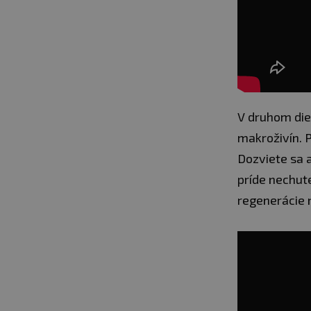
V druhom die
makroživín. P
Dozviete sa a
príde nechut
regenerácie n