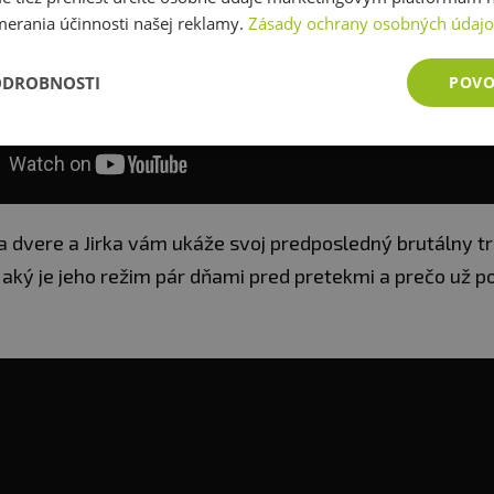
merania účinnosti našej reklamy.
Zásady ochrany osobných údaj
ODROBNOSTI
POVO
a dvere a Jirka vám ukáže svoj predposledný brutálny t
 aký je jeho režim pár dňami pred pretekmi a prečo už p