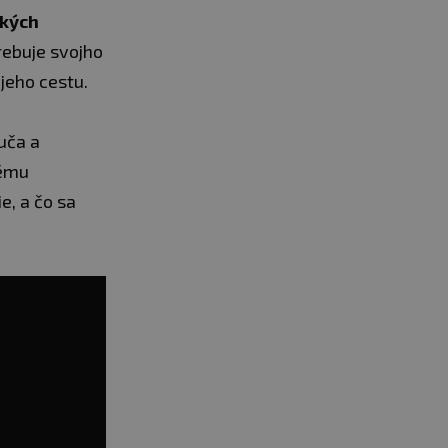
ľkých
rebuje svojho
 jeho cestu.
uča a
rému
e, a čo sa