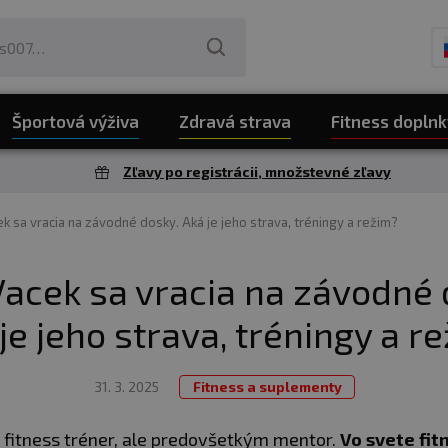
Športová výživa
Zdravá strava
Fitness doplnk
Zľavy po registrácii, množstevné zľavy
ek sa vracia na závodné dosky. Aká je jeho strava, tréningy a režim?
 Vacek sa vracia na závodné 
je jeho strava, tréningy a r
31. 3. 2025
Fitness a suplementy
e fitness tréner, ale predovšetkým mentor.
Vo svete fit