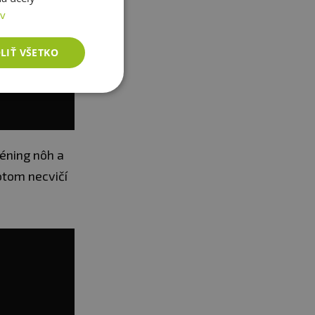
ov
LIŤ VŠETKO
réning nôh a
otom necvičí