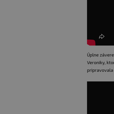
Úplne závereč
Veroniky, kto
pripravovala