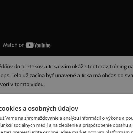
ždňov do pretekov a Jirka vám ukáže tentoraz tréning na
eps. Telo už začína byť unavené a Jirka má občas do sva
vorí v tomto videu.
cookies a osobných údajov
užívame na zhromažďovanie a analýzu informácií o výkone a použ
unkcií sociálnych médií a na zlepšenie a prispôsobenie obsahu a
tiež preniesť určité osobné údaje marketingovým platformám n