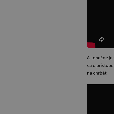
A konečne je 
sa o prístup
na chrbát.