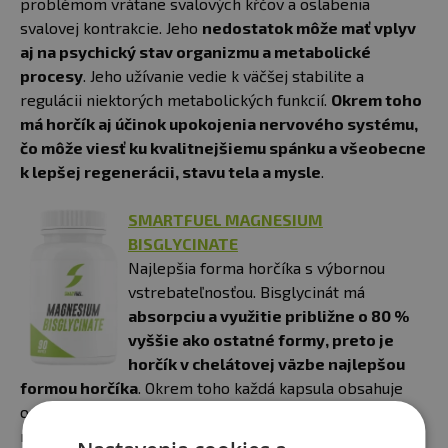
problémom vrátane svalových kŕčov a oslabenia
svalovej kontrakcie. Jeho
nedostatok môže mať vplyv
aj na psychický stav organizmu a metabolické
procesy
. Jeho užívanie vedie k väčšej stabilite a
regulácii niektorých metabolických funkcií.
Okrem toho
má horčík aj účinok upokojenia nervového systému,
čo môže viesť ku kvalitnejšiemu spánku a všeobecne
k lepšej regenerácii, stavu tela a mysle
.
SMARTFUEL MAGNESIUM
BISGLYCINATE
Najlepšia forma horčíka s výbornou
vstrebateľnosťou. Bisglycinát má
absorpciu a využitie približne o 80 %
vyššie ako ostatné formy, preto je
horčík v chelátovej väzbe najlepšou
formou horčíka
. Okrem toho každá kapsula obsahuje
odporúčanú dennú dávku vitamínu B6, ktorý je
nevyhnutný pre optimálne využitie horčíka.