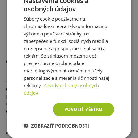
Nastavenia cookies a
osobných údajov
SMARTFUEL MAGNESIUM MALATE
Súbory cookie používame na
Malát je organická, energizujúca forma
zhromažďovanie a analýzu informácií o
horčíka v chelátovej väzbe a vysokou
výkone a používaní stránky, na
schopnosťou vstrebateľnosti, ktorá
zabezpečenie funkcií sociálnych médií a
podporuje produkciu energie, preto je
na zlepšenie a prispôsobenie obsahu a
ideálna na užívanie ráno av
reklám. So súhlasom môžeme tiež
dopoludňajších hodinách.
preniesť určité osobné údaje
marketingovým platformám na účely
personalizácie a merania účinnosti našej
Jirka hovorí: "Toto je súbor pre mňa úplne vynikajúcich
reklamy.
Zásady ochrany osobných
doplnkov stravy. Začíname s jednotkou, za ktorú
údajov
považujem whey proteín, nasledované trojicou omega-3
mastej kyseliny, vitamín D3 a horčík. A teraz sa
POVOLIŤ VŠETKO
dostávame k bodu číslo päť."
ZOBRAZIŤ PODROBNOSTI
✅
KREATÍN MONOHYDRÁT