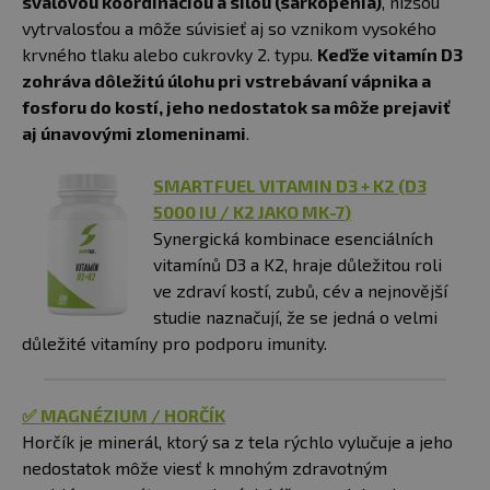
svalovou koordináciou a silou (sarkopénia)
, nižšou
vytrvalosťou a môže súvisieť aj so vznikom vysokého
krvného tlaku alebo cukrovky 2. typu.
Keďže vitamín D3
zohráva dôležitú úlohu pri vstrebávaní vápnika a
fosforu do kostí, jeho nedostatok sa môže prejaviť
aj únavovými zlomeninami
.
SMARTFUEL VITAMIN D3 + K2 (D3
5000 IU / K2 JAKO MK-7
)
Synergická kombinace esenciálních
vitamínů D3 a K2, hraje důležitou roli
ve zdraví kostí, zubů, cév a nejnovější
studie naznačují, že se jedná o velmi
důležité vitamíny pro podporu imunity.
✅ MAGNÉZIUM / HORČÍK
Horčík je minerál, ktorý sa z tela rýchlo vylučuje a jeho
nedostatok môže viesť k mnohým zdravotným