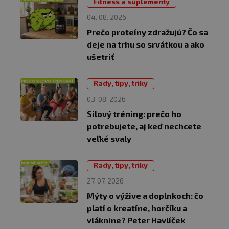
Fitness a suplementy
04. 08. 2026
Prečo proteíny zdražujú? Čo sa
deje na trhu so srvátkou a ako
ušetriť
Rady, tipy, triky
03. 08. 2026
Silový tréning: prečo ho
potrebujete, aj keď nechcete
veľké svaly
Rady, tipy, triky
27. 07. 2026
Mýty o výžive a doplnkoch: čo
platí o kreatíne, horčíku a
vláknine? Peter Havlíček