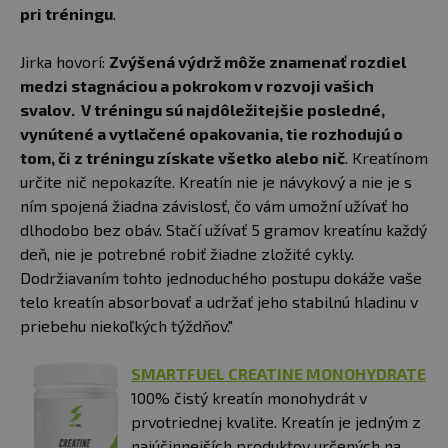
pri tréningu
.
Jirka hovorí:
Zvýšená výdrž môže znamenať rozdiel
medzi stagnáciou a pokrokom v rozvoji vašich
svalov. V tréningu sú najdôležitejšie posledné,
vynútené a vytlačené opakovania, tie rozhodujú o
tom, či z tréningu získate všetko alebo nič
. Kreatínom
určite nič nepokazíte. Kreatín nie je návykový a nie je s
ním spojená žiadna závislosť, čo vám umožní užívať ho
dlhodobo bez obáv. Stačí užívať 5 gramov kreatínu každý
deň, nie je potrebné robiť žiadne zložité cykly.
Dodržiavaním tohto jednoduchého postupu dokáže vaše
telo kreatín absorbovať a udržať jeho stabilnú hladinu v
priebehu niekoľkých týždňov."
SMARTFUEL CREATINE MONOHYDRATE
100% čistý kreatín monohydrát v
prvotriednej kvalite. Kreatín je jedným z
najúčinnejších produktov určených na