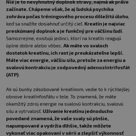
Nie je to nevyhnutný doplnok stravy, najmä ak práve
začínate. Chápeme však, že aj ľudská psychika
zohráva počas tréningového procesu dôležitú úlohu
,
keď sa snažíte dosiahnuť určitý cieľ.
Kreatín je najviac
preskúmaný doplnok a je funkčný pre väčšinu ľudí
.
Samozrejme, existujú jedinci, ktorí na kreatín reagujú
úplne dobre alebo vôbec.
Ak máte vo svaloch
dostatok kreatínu, ich rast je preukázateľne lepší.
Máte viac energie, väčšiu silu, pretože za energiu a
svalovú kontrakciu je zodpovedný adenozíntrifosfát
(ATP)
.
Ak sú bunky zásobované kreatínom, vedie to k rýchlejšej
obnove kreatínfosfátu v tele. To znamená, že máte
okamžitý zdroj energie na svalovú kontrakciu, svalovú
silu a vytrvalosť.
Užívanie kreatínu jednoducho
povedané znamená, že vaše svaly sú plnšie,
napumpované a vydržia dlhšie, takže môžete
vykonať viac opakovaní v sérii a zlepšiť výkonnosť