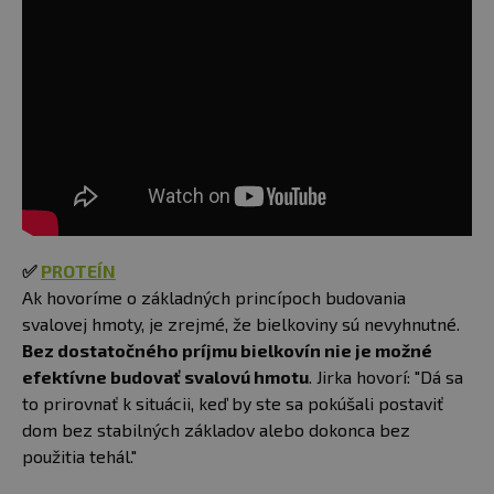
✅
PROTEÍN
Ak hovoríme o základných princípoch budovania
svalovej hmoty, je zrejmé, že bielkoviny sú nevyhnutné.
Bez dostatočného príjmu bielkovín nie je možné
efektívne budovať svalovú hmotu
. Jirka hovorí: "Dá sa
to prirovnať k situácii, keď by ste sa pokúšali postaviť
dom bez stabilných základov alebo dokonca bez
použitia tehál."