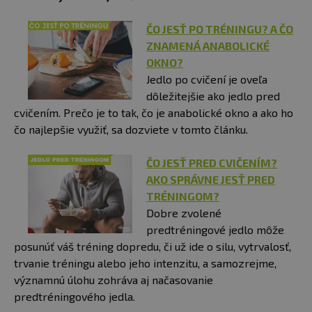
ČO JESŤ PO TRÉNINGU? A ČO
ZNAMENÁ ANABOLICKÉ
OKNO?
Jedlo po cvičení je oveľa
dôležitejšie ako jedlo pred
cvičením. Prečo je to tak, čo je anabolické okno a ako ho
čo najlepšie využiť, sa dozviete v tomto článku.
ČO JESŤ PRED CVIČENÍM?
AKO SPRÁVNE JESŤ PRED
TRÉNINGOM?
Dobre zvolené
predtréningové jedlo môže
posunúť váš tréning dopredu, či už ide o silu, vytrvalosť,
trvanie tréningu alebo jeho intenzitu, a samozrejme,
významnú úlohu zohráva aj načasovanie
predtréningového jedla.