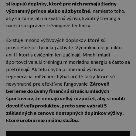
si kupujú doplnky, ktoré pre nich nemajú žiadny
významný prínos alebo sú zbytočné,
namiesto toho,
aby sa zamerali na kvalitnú výživu, kvalitný tréning a
naučili sa správne tréningové techniky.
Existuje mnoho výživových doplnkov, ktoré sú
prospešné pri fyzickej aktivite. Výnimkou nie je nikto,
ani tí, ktorí s cvičením len začínajú. Mnohí mladí
športovci venujú tréningu mimoriadnu energiu a často sa
pretrénujú. Ak telu chýba primeraná výživa a
regenerácia, môžu im chýbať určité látky, ktoré sú
nevyhnutné pre efektívne fungovanie.
Zároveň
berieme do úvahy finančnú situáciu mladých
športovcov, že nemajú veľký rozpočet, aby si mohli
dovoliť veľa produktov, preto sme vybrali 5
základných a cenovo dostupných doplnkov výživy,
ktoré urobia maximálnu službu.