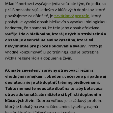
Mladí športovci zvyčajne jedia veľa, ale tým, čo jedia, sa
príliš nezaoberajú. Jedným z kľúčových doplnkov, ktoré
považujeme za dôležité, je
srvátkový proteín
, ktorý
poskytuje vysoký obsah bielkovín s vysokou biologickou
hodnotou, čo znamená, že telo jeho obsah efektívne
využije.
Ide o bielkovinu, ktorá je rýchlo stráviteľná a
obsahuje esenciálne aminokyseliny, ktoré sú
nevyhnutné pre proces budovania svalov.
Preto je
vhodné konzumovať ju po tréningu, keď je potrebná
rýchla regenerácia a doplnenie živín.
Ak máte zavedený správny stravovací režim s
vhodnými raňajkami, obedom, večerou a prípadne aj
desiatou, nie je zlé doplniť tréning bielkovinami.
Takto nemusíte neustále dbať na to, aby bola vaša
strava dokonalá, ale môžete si byť istí doplnením
kľúčových živín
. Dobrou voľbou je srvátkový proteín,
ktorý je bohatý na esenciálne aminokyseliny, najmä
leucín, ktorý je kľúčový pre rast svalov.