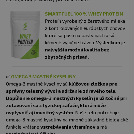
SMARTFUEL 100 % WHEY PROTEIN
Proteín vyrobený z čerstvého mlieka
z kontrolovaných európskych chovov,
ktoré sa pasú na pastvinách a sú
kŕmené výlučne trávou. Výsledkom je
najvyššia možná kvalita bez
zbytočných prísad.
✅
OMEGA 3 MASTNÉ KYSELINY
Omega-3 mastné kyseliny sú
kľúčovou zložkou pre
správny telesný vývoj a udržanie zdravého tela.
Dopĺňanie omega-3 mastných kyselín je užitočné pri
zotavovaní sa z fyzickej záťaže, ktorá môže
ovplyvniť aj imunitný systém
. Naše telo potrebuje
omega-3 mastné kyseliny na mnohé základné biologické
funkcie vrátane
vstrebávania vitamínov
a má
protizápalové účinky
.