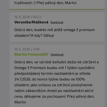
trpělivost:-) Přeji pěkný den, Martin
PV:
1,31
AV:
7,63
TOTOX: 10
,25
18. 6. 2026 v 09:22
Veronika Mašková
Reagovat
Tieto hodnoty sa dosiahli vďaka použitiu čerstvého
Dobrý den, budete mít ještě omega 3 premium
oleja, kvalitných mäkkých kapsúl, plneniu v
skladem?A kdy? Děkuji
ochrannom prostredí dusíka a pridaní malého
množstva prírodného D-alfa-tokoferolu
ako ochrany
18. 6. 2026 v 11:36
proti oxidácii.
Martin Fitness007
Reagovat
Dobrý den, ve výrobě bohužel došlo ke zdržení a
✅
NAJČASTEJŠIE OTÁZKY ZÁKAZNÍKOV
Omega 3 Premium budou mít 1 týden zpoždění,
PREČO JE FORMA RTG LEPŠIA AKO BEŽNÉ
předpokládaný termín naskladnění je středa
OMEGA-3?
24.7.2026, do konce týdne budou na 100%
Reesterifikované triglyceridy (rTG) majú vyššiu
skladem, jako omluvu za zdržení poskytneme
biologickú dostupnosť ako bežné etylestery,
našim zákazníkům ihned po naskladnění akční
takže organizmus dokáže EPA a DHA
cenu, děkujeme za pochopení. Přeji pěkný den,
efektívnejšie využiť.
Martin