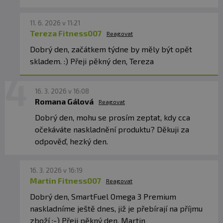
PRODUKT V BODOCH:
11. 6. 2026 v 11:21
✅ 1000
mg rybieho oleja v kapsule
Tereza Fitness007
Reagovat
✅ 330 mg EPA a 220 mg DHA
Dobrý den, začátkem týdne by měly být opět
✅ Vysoko vstrebateľná forma rTG
skladem. :) Přeji pěkný den, Tereza
✅ Laboratórne overená nízka oxidácia oleja
✅ S prírodným vitamínom E
✅ Podpora zdravia srdca, mozgu a zraku
16. 3. 2026 v 16:08
Romana Gálová
Reagovat
Dobrý den, mohu se prosím zeptat, kdy cca
očekáváte naskladnění produktu? Děkuji za
Odporúčané
Užívajte 2–4 kapsuly
odpověď, hezký den.
dávkovanie:
rozdelené do dvoch
dávok. Ideálne užívajte
16. 3. 2026 v 16:19
spolu s jedlom.
Martin Fitness007
Reagovat
Balenie:
120 kapsúl
Dobrý den, SmartFuel Omega 3 Premium
Dávka:
2–4 kapsuly
naskladníme ještě dnes, již je přebírají na příjmu
zboží :-) Přeji pěkný den, Martin