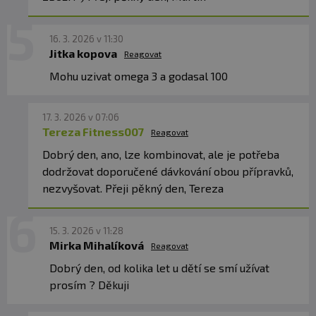
Počet dávok v balení:
30–60
Minimálna trvanlivosť:
Pozri obal.
16. 3. 2026 v 11:30
Jitka kopova
Reagovat
Mohu uzivat omega 3 a godasal 100
Upozornenie: Doplnok stravy.
Vhodný najmä
pre športovcov. Nenahrádza pestrú stravu.
17. 3. 2026 v 07:06
Neprekračujte odporúčané denné dávkovanie.
Tereza Fitness007
Reagovat
Uchovávajte mimo dosahu detí! Nie je vhodný pre
Dobrý den, ano, lze kombinovat, ale je potřeba
deti, tehotné a dojčiace ženy. Skladujte na suchom
dodržovat doporučené dávkování obou přípravků,
mieste pri teplote do 25 °C. Nevystavujte
nezvyšovat. Přeji pěkný den, Tereza
priamemu slnečnému žiareniu. Chráňte pred
mrazom. Výrobca ani predajca nezodpovedajú za
vady vzniknuté nesprávnym skladovaním a
15. 3. 2026 v 11:28
Mirka Mihalíková
Reagovat
používaním.
Dobrý den, od kolika let u dětí se smí užívat
Upozornenie pre alergikov:
Alergény v zložení
prosím ? Děkuji
výrobku sú
zvýraznené tučným písmom
.