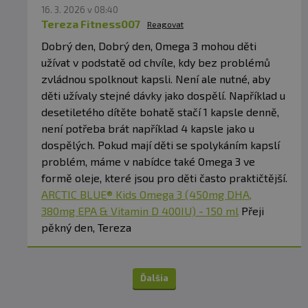
16. 3. 2026 v 08:40
Tereza Fitness007
Reagovat
Dobrý den, Dobrý den, Omega 3 mohou děti
užívat v podstatě od chvíle, kdy bez problémů
zvládnou spolknout kapsli. Není ale nutné, aby
děti užívaly stejné dávky jako dospělí. Například u
desetiletého dítěte bohatě stačí 1 kapsle denně,
není potřeba brát například 4 kapsle jako u
dospělých. Pokud mají děti se spolykáním kapslí
problém, máme v nabídce také Omega 3 ve
formě oleje, které jsou pro děti často praktičtější.
ARCTIC BLUE® Kids Omega 3 (450mg DHA,
380mg EPA & Vitamin D 400IU) - 150 ml
Přeji
pěkný den, Tereza
Ďalšia