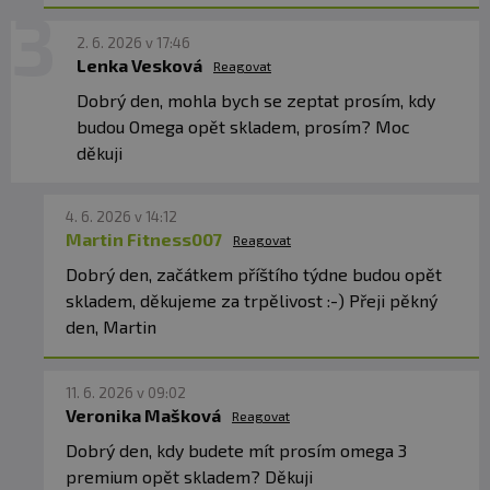
KEDY JE NAJLEPŠIE UŽÍVAŤ OMEGA-3?
2. 6. 2026 v 17:46
Ideálne počas jedla alebo bezprostredne po
Lenka Vesková
Reagovat
ňom. Prítomnosť tuku v strave podporuje
Dobrý den, mohla bych se zeptat prosím, kdy
vstrebávanie omega-3 mastných kyselín.
budou Omega opět skladem, prosím? Moc
děkuji
KOĽKO KAPSÚL DENNE UŽÍVAŤ?
Odporúčaná denná dávka je
2 až 4 kapsuly
,
rozdelené do dvoch dávok.
4. 6. 2026 v 14:12
Martin Fitness007
Reagovat
MÁ PRODUKT RYBÍ PRÍCHUŤ?
Dobrý den, začátkem příštího týdne budou opět
Vďaka kvalitnej surovine, nízkej oxidácii a šetrnej
skladem, děkujeme za trpělivost :-) Přeji pěkný
výrobe je rybia príchuť výrazne obmedzená.
den, Martin
JE VHODNÝ NA DLHODOBÉ UŽÍVANIE?
Áno. Omega-3 mastné kyseliny sú vhodné na
11. 6. 2026 v 09:02
Veronika Mašková
Reagovat
každodennú dlhodobú suplementáciu.
Dobrý den, kdy budete mít prosím omega 3
premium opět skladem? Děkuji