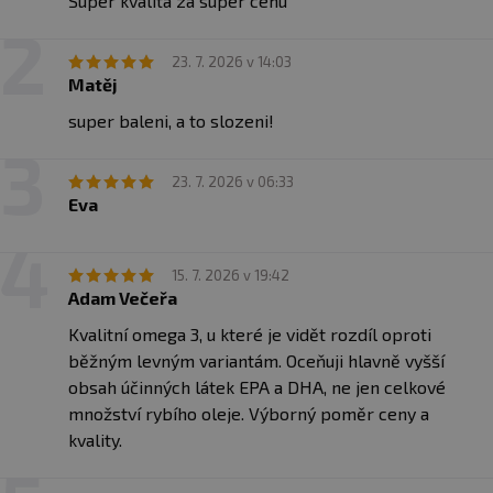
Super kvalita za super cenu
kyselín.
330 MG EPA + 220 MG DHA
23. 7. 2026 v 14:03
Matěj
Optimálna dávka najdôležitejších omega-3
mastných kyselín.
super baleni, a to slozeni!
VYSOKO VSTREBATEĽNÁ FORMA RTG
23. 7. 2026 v 06:33
Reesterifikované triglyceridy s lepšou
Eva
biologickou dostupnosťou.
LABORATÓRNE OVERENÁ KVALITA
15. 7. 2026 v 19:42
Adam Večeřa
Nízke hodnoty oxidácie (PV, AV a TOTOX)
potvrdzujú čerstvosť a stabilitu oleja.
Kvalitní omega 3, u které je vidět rozdíl oproti
běžným levným variantám. Oceňuji hlavně vyšší
OBOHATENÉ O PRÍRODNÝ VITAMÍN E
obsah účinných látek EPA a DHA, ne jen celkové
Pomáha chrániť olej pred oxidáciou.
množství rybího oleje. Výborný poměr ceny a
kvality.
JEDNODUCHÉ A ČISTÉ ZLOŽENIE
Bez zbytočných prísad a plnidiel.