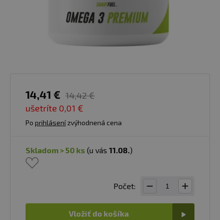
14,41 €
14,42 €
ušetríte
0,01 €
Po
prihlásení
zvýhodnená cena
skladom > 50 ks
(u vás
11.08.
)
Počet:
Vložiť do košíka