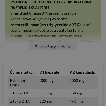
VSTREBATEĽNEJ FORME RTG S LABORATÓRNE
OVERENOU KVALITOU.
SmartFuel Omega 3 Premium obsahuje
koncentrovaný rybí olej vo forme
reesterifikovaných triglyceridov (rTG)
, ktoré
patria medzi najlepšie vstrebateľné formy
omega-3 mastných kyselín. Každá kapsula
obsahuje
1000 mg rybieho oleja
, z toho
330 mg
Zobraziť celý popis
EPA
a
220 mg DHA
. Vďaka laboratórne overenej
nízkej oxidácii a šetrnej výrobe získate
prémiový
doplnok stravy na každodennú podporu
zdravia
.
Účinné látky:
V 1 kapsule:
V 2 kapsulách:
Rybí olej /
1000 mg
2000 mg
Omega 3 premium predstavuje koncentrovaný rybí olej
Fish Oil
vo forme re-esterifikovaných triglyceridov (rTG)
s
z toho EPA
330 mg
660 mg
vysokým obsahom EPA (330 mg) a DHA (220 mg) v
jednej kapsule
a
laboratórne overenou mierou
z toho DHA
220 mg
440 mg
oxidácie a výrobnou technológiou, ktorá dlhodobo