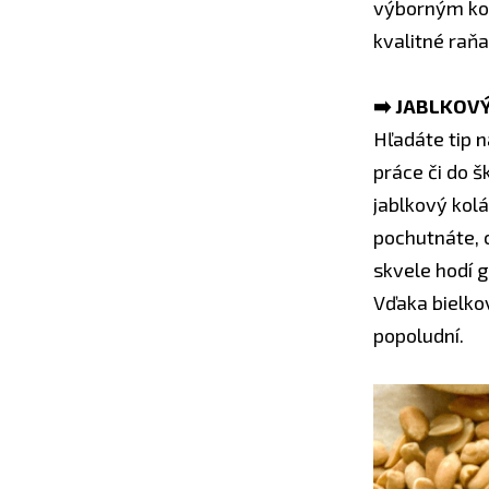
výborným kol
kvalitné raňa
➡️ JABLKOVÝ
Hľadáte tip n
práce či do 
jablkový kolá
pochutnáte, 
skvele hodí g
Vďaka bielko
popoludní.