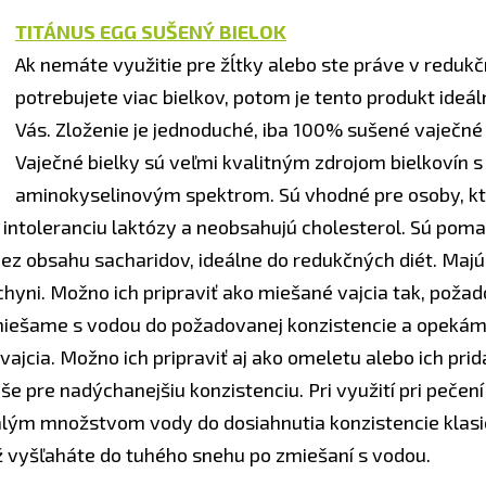
TITÁNUS EGG SUŠENÝ BIELOK
Ak nemáte využitie pre žĺtky alebo ste práve v redukč
potrebujete viac bielkov, potom je tento produkt ideá
Vás. Zloženie je jednoduché, iba 100% sušené vaječné 
Vaječné bielky sú veľmi kvalitným zdrojom bielkovín 
aminokyselinovým spektrom. Sú vhodné pre osoby, k
 intoleranciu laktózy a neobsahujú cholesterol. Sú poma
bez obsahu sacharidov, ideálne do redukčných diét. Majú
chyni. Možno ich pripraviť ako miešané vajcia tak, poža
ešame s vodou do požadovanej konzistencie a opekáme
ajcia. Možno ich pripraviť aj ako omeletu alebo ich pri
še pre nadýchanejšiu konzistenciu. Pri využití pri pečení 
lým množstvom vody do dosiahnutia konzistencie klasic
ež vyšľaháte do tuhého snehu po zmiešaní s vodou.