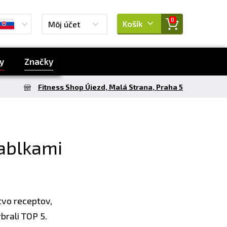
0
Košík
Môj účet
y
Značky
Fitness Shop Újezd, Malá Strana, Praha 5
jablkami
tvo receptov,
brali TOP 5.