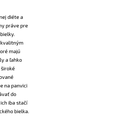
nej diéte a
lny práve pre
bielky.
s kvalitným
toré majú
ly a ľahko
 široké
dované
 na panvici
dávať do
ich iba stačí
kého bielka.