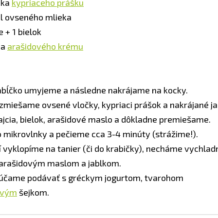
čka
kypriaceho prášku
l ovseného mlieka
e + 1 bielok
ca
arašidového krému
jabĺčko umyjeme a následne nakrájame na kocky.
 zmiešame ovsené vločky, kypriaci prášok a nakrájané ja
jcia, bielok, arašidové maslo a dôkladne premiešame.
 mikrovlnky a pečieme cca 3-4 minúty (strážime!).
 vyklopíme na tanier (či do krabičky), necháme vychla
arašidovým maslom a jablkom.
rúčame podávať s gréckym jogurtom, tvarohom
ovým
šejkom.