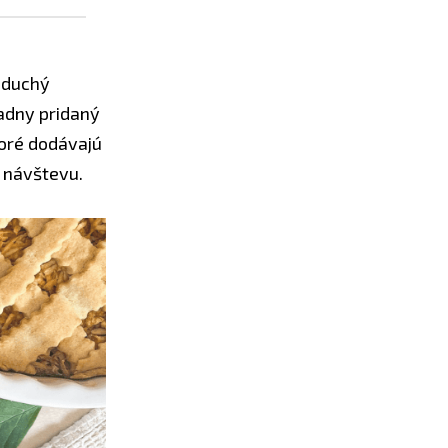
noduchý
iadny pridaný
toré dodávajú
ú návštevu.