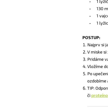
1 lyži
130 m
1 vajc
1 lyži
POSTUP:
Najprv si 
V miske si
Pridáme va
Vložíme do
Po upečení
ozdobíme 
TIP: Odpo
či
proteín