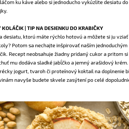
áčom ku káve alebo si jednoducho vykúzlite desiatu do 
jky.
 KOLÁČIK | TIP NA DESIENKU DO KRABIČKY
a desiatu, ktorú máte rýchlo hotovú a môžete si ju vzia
školy? Potom sa nechajte inšpirovať naším jednoduchým
čik. Recept neobsahuje žiadny pridaný cukor a pritom si
chuť mu dodáva sladké jabĺčko a jemný arašidový krém. 
récky jogurt, tvaroh či proteínový koktail na doplnenie b
vinám navyše budete skvele zasýtení po celé dopoludnie