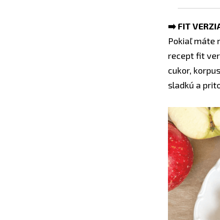
➡️ FIT VER
Pokiaľ máte 
recept fit ve
cukor, korpus
sladkú a prit