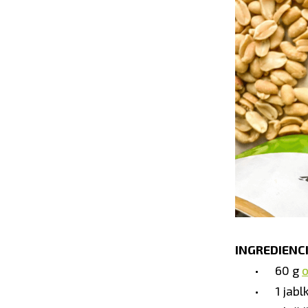
INGREDIENCI
60 g
o
1 jabl