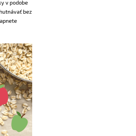
jky v podobe
ychutnávať bez
iapnete