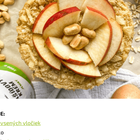
E:
vsených vločiek
ko