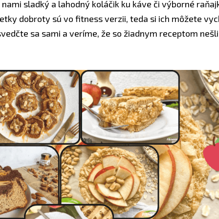
s nami sladký a lahodný koláčik ku káve či výborné raňa
etky dobroty sú vo fitness verzii, teda si ich môžete v
esvedčte sa sami a veríme, že so žiadnym receptom nešl