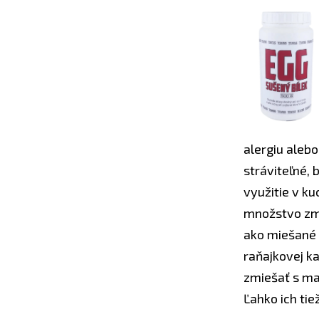
alergiu alebo
stráviteľné, 
využitie v ku
množstvo zmi
ako miešané v
raňajkovej ka
zmiešať s ma
Ľahko ich ti