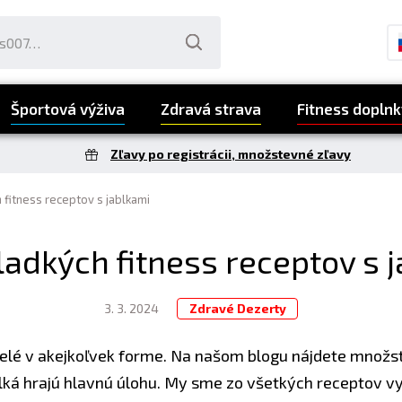
Športová výživa
Zdravá strava
Fitness doplnk
Zľavy po registrácii, množstevné zľavy
 fitness receptov s jablkami
ladkých fitness receptov s 
3. 3. 2024
Zdravé Dezerty
velé v akejkoľvek forme. Na našom blogu nájdete množs
blká hrajú hlavnú úlohu. My sme zo všetkých receptov vy