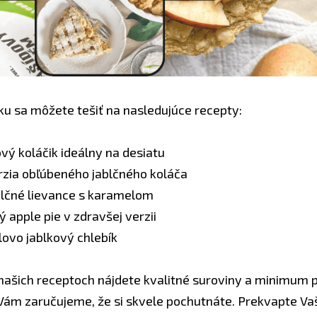
ku sa môžete tešiť na nasledujúce recepty:
ový koláčik ideálny na desiatu
erzia obľúbeného jablčného koláča
ablčné lievance s karamelom
 apple pie v zdravšej verzii
ovo jablkový chlebík
našich receptoch nájdete kvalitné suroviny a minimum 
k Vám zaručujeme, že si skvele pochutnáte. Prekvapte V