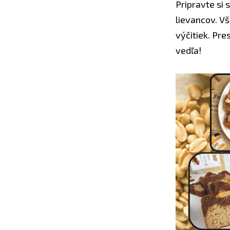
Pripravte si 
lievancov. Vš
výčitiek. Pr
vedľa!