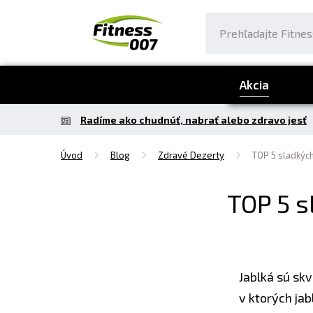
Akcia
Radíme ako chudnúť, nabrať alebo zdravo jesť
Úvod
Blog
Zdravé Dezerty
TOP 5 sladkých
TOP 5 s
Jablká sú sk
v ktorých ja