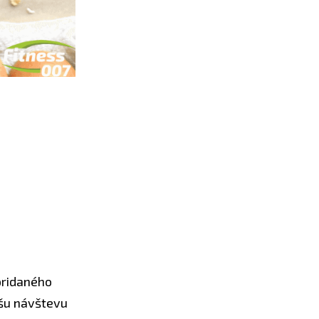
pridaného
ašu návštevu