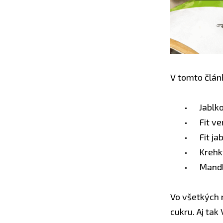
V tomto člán
Jablk
Fit v
Fit j
Krehký
Mandl
Vo všetkých 
cukru. Aj ta