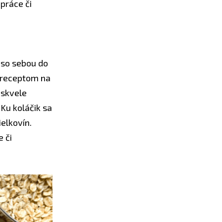
práce či
ť so sebou do
 receptom na
 skvele
Ku koláčik sa
ielkovín.
 či