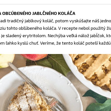
ZIA OBĽÚBENÉHO JABLČNÉHO KOLÁČA
radi tradičný jablkový koláč, potom vyskúšajte náš jed
rziu tohto obľúbeného koláča. V recepte nebol použitý ž
 je sladený erytritolom. Nechýba veľká nálož jabĺčok, k
om ľahko kyslú chuť. Veríme, že tento koláč poteší každ