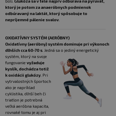
bolí.
Glukóza sa v tele najprv odbúrava na pyruvát,
ktorý je potom za anaeróbnych podmienok
odbúravaný na laktát, ktorý spôsobuje to
nepríjemné pálenie svalov
.
OXIDATÍVNY SYSTÉM (AERÓBNY)
Oxidatívny (aeróbny) systém dominuje pri výkonoch
dlhších cca 60-70 s
. Jedná sa o jediný energetický
systém, ktorý na svoje
fungovanie
vyžaduje
kyslík, dochádza totiž
k oxidácii glukózy
. Pri
vytrvalostných športoch
ako je napríklad
cyklistika, dlhší beh či
triatlon je potrebná
veľká aeróbna kapacita,
rovnaké tomu je aj pri