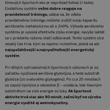
tímových športoch ako je napríklad futbal či hokej.
Oxidatívny systém
veľmi dobre reaguje na
pravidelnosť tréningu
, udáva sa, že vďaka
pravidelnému tréningu môžete zvýšiť svoju kapacitu
aeróbneho metabolizmu až o 240%. Výhoda aeróbneho
systému je vysoká efektivita zisku energie, navyše laktát
sa v priebehu výkonu stačí odbúravať. Tento systém síce
nejaký čas trvá, kým sa naplno rozbehne, jedná sa ale
najspoľahlivejší a najvyužiteľnejší energetický
systém
.
Pri dlhých vytrvalostných športových výkonoch je zo
začiatku využívaná aeróbna glykolýza, a teda substrát
glukóza (zo svalového glykogénu). Po cca 20 minútach
sa zapojí lipolýza a následne β – oxidácia, kde hlavným
substrátom na zisk energie sú tuky.
Ak športová
aktivita trvá viac ako 90 minút, začnú byť na výrobu
energie využité aj aminokyseliny.