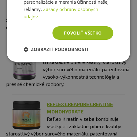
personalizácie a merania účinnosti našej
prémiovej kvalite. Kreatín je jedným z
reklamy.
Zásady ochrany osobných
najsilnejších produktov určených na
údajov
zvýšenie fyzickej sily, výkonnosti i rýchle zvýšenie
objemu svalov.
POVOLIŤ VŠETKO
PROM-IN CREATINE HPLC
ZOBRAZIŤ PODROBNOSTI
Reflex Kreatín v sebe kombinuje všetky
tri základné piliere kvality: starostlivý
výber surového materiálu, patentovaná
vysoko-výkonnostná technológia a
presné chemické rozbory.
REFLEX CREAPURE CREATINE
MONOHYDRATE
Reflex Kreatín v sebe kombinuje
všetky tri základné piliere kvality:
starostlivý výber surového materiálu, patentovaná