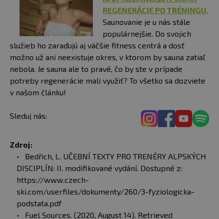
REGENERÁCIE PO TRÉNINGU.
Saunovanie je u nás stále
populárnejšie. Do svojich
služieb ho zaraďujú aj väčšie fitness centrá a dosť
možno už ani neexistuje okres, v ktorom by sauna zatiaľ
nebola. Je sauna ale to pravé, čo by ste v prípade
potreby regenerácie mali využiť? To všetko sa dozviete
v našom článku!
Sleduj nás:
Zdroj:
Bedřich, L. UČEBNÍ TEXTY PRO TRENÉRY ALPSKÝCH
DISCIPLÍN: II. modifikované vydání. Dostupné z:
https://www.czech-
ski.com/userfiles/dokumenty/260/3-fyziologicka-
podstata.pdf
Fuel Sources. (2020, August 14). Retrieved