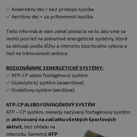
✅ Anaeróbny dej = bez prístupu kyslíka
✅ Aeróbny dej = za prítomnosti kyslíka.
Tieto informácie nám zatiaľ postačia na to, aby sme sa
mohli pozrieť na jednotlivé energetické systémy, ktoré
sa aktivujú podľa dĺžky a intenzity športového výkonu a
tiež na trénovanosti jedinca.
ROZOZNÁVAME 3 ENERGETICKÉ SYSTÉMY:
✅ ATP-CP alebo fosfagénový systém
✅ Glykolytický systém (anaeróbne)
✅ Oxidatívny systém (aeróbne)
ATP-CP ALEBO FOSFAGÉNOVÝ SYSTÉM
ATP – CP systém, niekedy nazývaný fosfagénový systém,
je
aktivovaný na začiatku všetkých športových
aktivít
,
bez ohľadu na
intenzitu. Samotný
ATP