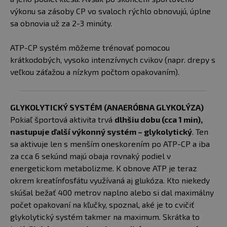
výkonu sa zásoby CP vo svaloch rýchlo obnovujú, úplne
sa obnovia už za 2-3 minúty.
ATP-CP systém môžeme trénovať pomocou
krátkodobých, vysoko intenzívnych cvikov (napr. drepy s
veľkou záťažou a nízkym počtom opakovaním).
GLYKOLYTICKÝ SYSTÉM (ANAERÓBNA GLYKOLÝZA)
Pokiaľ športová aktivita trvá
dlhšiu dobu (cca 1 min),
nastupuje ďalší výkonný systém – glykolytický
. Ten
sa aktivuje len s menším oneskorením po ATP-CP a iba
za cca 6 sekúnd majú obaja rovnaký podiel v
energetickom metabolizme. K obnove ATP je teraz
okrem kreatínfosfátu využívaná aj glukóza. Kto niekedy
skúšal bežať 400 metrov naplno alebo si dal maximálny
počet opakovaní na kľučky, spoznal, aké je to cvičiť
glykolytický systém takmer na maximum. Skrátka to