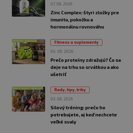
07. 08. 2026
Zinc Complex: štyri zložky pre
imunitu, pokožku a
hormonálnu rovnováhu
Fitness a suplementy
04. 08. 2026
Prečo proteíny zdražujú? Čo sa
deje na trhu so srvátkou a ako
ušetriť
Rady, tipy, triky
03. 08. 2026
Silový tréning: prečo ho
potrebujete, aj keď nechcete
veľké svaly