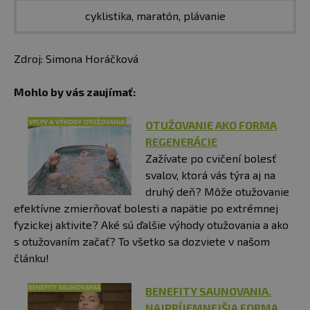
cyklistika, maratón, plávanie
Zdroj: Simona Horáčková
Mohlo by vás zaujímať:
OTUŽOVANIE AKO FORMA
REGENERÁCIE
Zažívate po cvičení bolesť
svalov, ktorá vás týra aj na
druhý deň? Môže otužovanie
efektívne zmierňovať bolesti a napätie po extrémnej
fyzickej aktivite? Aké sú ďalšie výhody otužovania a ako
s otužovaním začať? To všetko sa dozviete v našom
článku!
BENEFITY SAUNOVANIA.
NAJPRÍJEMNEJŠIA FORMA