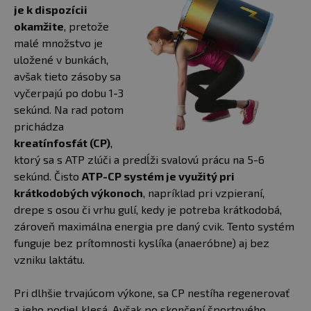
je k dispozícii
okamžite
, pretože
malé množstvo je
uložené v bunkách,
avšak tieto zásoby sa
vyčerpajú po dobu 1-3
sekúnd. Na rad potom
prichádza
kreatínfosfát (CP)
,
ktorý sa s ATP zlúči a predĺži svalovú prácu na 5-6
sekúnd. Čisto
ATP-CP systém je využitý pri
krátkodobých výkonoch
, napríklad pri vzpieraní,
drepe s osou či vrhu gulí, kedy je potreba krátkodobá,
zároveň maximálna energia pre daný cvik. Tento systém
funguje bez prítomnosti kyslíka (anaeróbne) aj bez
vzniku laktátu.
Pri dlhšie trvajúcom výkone, sa CP nestíha regenerovať
a jeho podiel klesá. Avšak po skončení športového