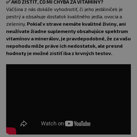
✅
AKO ZISTIŤ, ČO MI CHÝBA ZA VITAMÍNY?
Väčšina z nás dokáže vyhodnotiť, či jeho jedálniček je
pestrý a obsahuje dostatok kvalitného jedla, ovocia a
zeleniny.
Pokiaľ v strave nemáte kvalitné živiny, ani
neužívate žiadne suplementy obsahujúce spektrum
vitamínov a minerálov, je pravdepodobné, že za vašu
nepohodu môže práve ich nedostatok, ale presné
hodnoty je možné zistiť iba z krvných testov.​