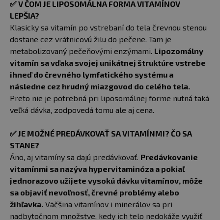
✅
V ČOM JE LIPOSOMÁLNA FORMA VITAMÍNOV
LEPŠIA?
Klasicky sa vitamín po vstrebaní do tela črevnou stenou
dostane cez vrátnicovú žilu do pečene. Tam je
metabolizovaný pečeňovými enzýmami.
Lipozomálny
vitamín sa vďaka svojej unikátnej štruktúre vstrebe
ihneď do črevného lymfatického systému a
následne cez hrudný miazgovod do celého tela.
Preto nie je potrebná pri liposomálnej forme nutná taká
veľká dávka, zodpovedá tomu ale aj cena.
✅
J
E MOŽNÉ PREDÁVKOVAŤ SA VITAMÍNMI? ČO SA
STANE?
Áno, aj vitamíny sa dajú predávkovať.
Predávkovanie
vitamínmi sa nazýva hypervitaminóza a pokiaľ
jednorazovo užijete vysokú dávku vitamínov, môže
sa objaviť nevoľnosť, črevné problémy alebo
žihľavka.
Väčšina vitamínov i minerálov sa pri
nadbytočnom množstve, kedy ich telo nedokáže využiť