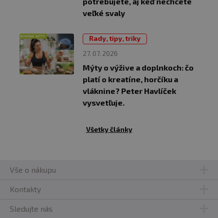
potrebujete, aj keď nechcete
veľké svaly
Rady, tipy, triky
27. 07. 2026
Mýty o výžive a doplnkoch: čo
platí o kreatíne, horčíku a
vláknine? Peter Havlíček
vysvetľuje.
Všetky články
Vše o nákupu
Kontakty
Sledujte nás