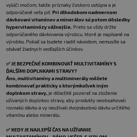
vylúči močom, takže príznaky čoskoro ustúpia a je
odporúčané veľa piť.
Pri dlhodobom nadmernom
dávkovaní vitamínov a minerálov sú potom dôsledky
hypervitaminózy vážnejšie.
Preto sa vždy držte
odporúčaného dávkovania výrobcu, ktoré je napísané na
výrobku. Pokiaľ sa budete riadiť návodom, nemusíte sa
obávať žiadnych vedľajších účinkov.
✅
JE BEZPEČNÉ KOMBINOVAŤ MULTIVITAMÍNY S
ĎALŠÍMI DOPLNKAMI STRAVY?
Áno, multivitamíny a multiminerály môžete
kombinovať prakticky s ktorýmkoľvek iným
doplnkom stravy,
je dôležité pozerať na zloženie
užívaných doplnkov stravy, aby produkty neobsahovali
rovnakú dávku a vy neužívali dvojnásobnú dávku určitého
vitamínu alebo minerálu.
✅
KEDY JE NAJLEPŠÍ ČAS NA UŽÍVANIE
MULTIVITAMÍNOV – RÁNO, VEČER, S JEDLOM,