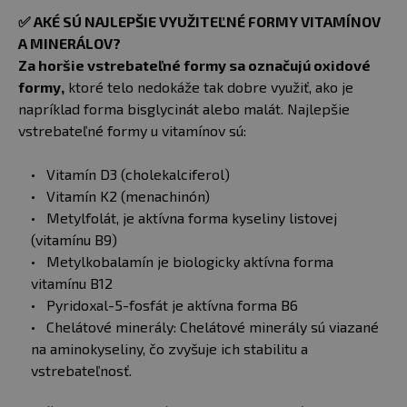
✅
AKÉ SÚ NAJLEPŠIE VYUŽITEĽNÉ FORMY VITAMÍNOV
A MINERÁLOV?
Za horšie vstrebateľné formy sa označujú oxidové
formy,
ktoré telo nedokáže tak dobre využiť, ako je
napríklad forma bisglycinát alebo malát. Najlepšie
vstrebateľné formy u vitamínov sú:
Vitamín D3 (cholekalciferol)
Vitamín K2 (menachinón)
Metylfolát, je aktívna forma kyseliny listovej
(vitamínu B9)
Metylkobalamín je biologicky aktívna forma
vitamínu B12
Pyridoxal-5-fosfát je aktívna forma B6
Chelátové minerály: Chelátové minerály sú viazané
na aminokyseliny, čo zvyšuje ich stabilitu a
vstrebateľnosť.