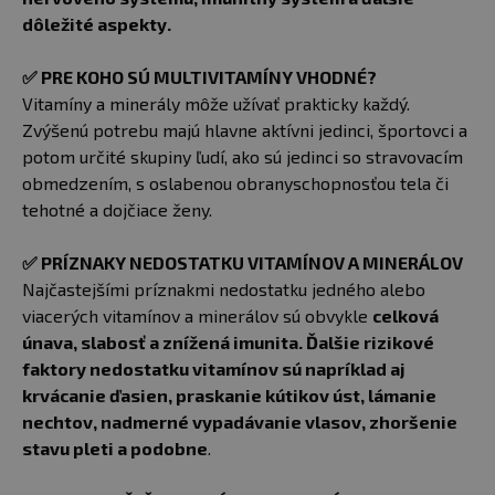
dôležité aspekty.
✅
PRE KOHO SÚ MULTIVITAMÍNY VHODNÉ?
Vitamíny a minerály môže užívať prakticky každý.
Zvýšenú potrebu majú hlavne aktívni jedinci, športovci a
potom určité skupiny ľudí, ako sú jedinci so stravovacím
obmedzením, s oslabenou obranyschopnosťou tela či
tehotné a dojčiace ženy.
✅
PRÍZNAKY NEDOSTATKU VITAMÍNOV A MINERÁLOV
Najčastejšími príznakmi nedostatku jedného alebo
viacerých vitamínov a minerálov sú obvykle
celková
únava, slabosť a znížená imunita. Ďalšie rizikové
faktory nedostatku vitamínov sú napríklad aj
krvácanie ďasien, praskanie kútikov úst, lámanie
nechtov, nadmerné vypadávanie vlasov, zhoršenie
stavu pleti a podobne
.