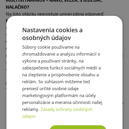
NALAČNO?
Na túto otázku neexistuje univerzálna odpoveď.
Multivitamíny odporúčame užívať s jedlom, pretože
obsahujú vitamíny (A, D, E a K), ktoré sú rozpustné v
Nastavenia cookies a
tukoch a niekomu môže vysoká koncentrácia
osobných údajov
vitamínov a minerálov dráždiť žalúdok, čo sa aj
Súbory cookie používame na
užívanie počas jedla nestáva, ale ak si zvolíte
zhromažďovanie a analýzu informácií o
užívanie ráno
, na poludnie alebo večer alebo či si dávku
výkone a používaní stránky, na
rozdelíte, je na vás. Odporúčame, ale vitamíny a
zabezpečenie funkcií sociálnych médií a
minerály užívať v podobnú dennú dobu.
na zlepšenie a prispôsobenie obsahu a
reklám. So súhlasom môžeme tiež
✅
AKÉ SÚ NAJLEPŠIE ZNAČKY MULTIVITAMÍNY NA
preniesť určité osobné údaje
TRHU?
marketingovým platformám na účely
personalizácie a merania účinnosti našej
REFLEX NEXGEN 60 KAPSŮL
TERAZ V
reklamy.
Zásady ochrany osobných
AKCII 2 + 1 ZADARMO
údajov
Multivitamín prémiovej kvality s
obsahom 33 biologicky aktívnych