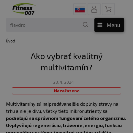
Menu
Úvod
Ako vybrať kvalitný
multivitamín?
23. 4. 2024
Nezařazeno
Multivitamíny sú najpredávanejšie doplnky stravy na
trhu a nie je divu, všetky tieto mikronutrienty sa
podieľajú na správnom fungovaní celého organizmu.
Ovplyvňujú regeneráciu, trávenie, energiu, funkciu
nervového systému, imunitný systém a ďalšie