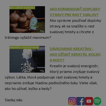
AKO KOMBINOVAŤ DOPLNKY
STRAVY PRE RAST SVALOV?
Ako správne používať doplnky
stravy, ak sa snažíte o rast
svalovej hmoty a chcete z
tréningu vyťažiť maximum?
DÁVKOVANIE KREATÍNU -
AKO UŽÍVAŤ KREATÍN, KOĽKO
A KEDY?
Kreatín je svalový energizér,
ktorý priamo zvyšuje svalový
výkon. Látka, ktorá podporuje rast svalovej hmoty a
nepriamo znižuje hladinu podkožného tuku. Viete však,
ako ho užívať, koľko a kedy?
Sleduj nás: