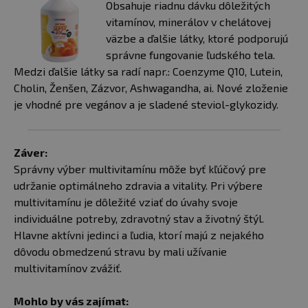
Obsahuje riadnu dávku dôležitých
vitamínov, minerálov v chelátovej
väzbe a ďalšie látky, ktoré podporujú
správne fungovanie ľudského tela.
Medzi ďalšie látky sa radí napr.: Coenzyme Q10, Lutein,
Cholin, Ženšen, Zázvor, Ashwagandha, ai. Nové zloženie
je vhodné pre vegánov a je sladené steviol-glykozidy.
Záver:
Správny výber multivitamínu môže byť kľúčový pre
udržanie optimálneho zdravia a vitality. Pri výbere
multivitamínu je dôležité vziať do úvahy svoje
individuálne potreby, zdravotný stav a životný štýl.
Hlavne aktívni jedinci a ľudia, ktorí majú z nejakého
dôvodu obmedzenú stravu by mali užívanie
multivitamínov zvážiť.
Mohlo by vás zajímat: