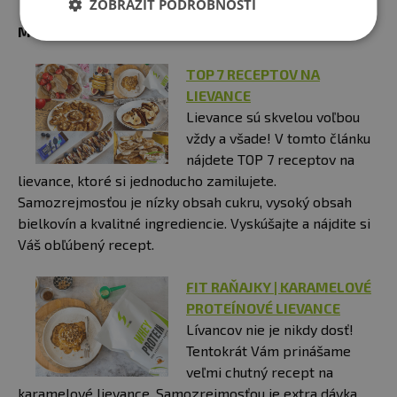
ZOBRAZIŤ PODROBNOSTI
Mohlo by Vás zaujímať:
​TOP 7 RECEPTOV NA
LIEVANCE
Lievance sú skvelou voľbou
vždy a všade! V tomto článku
nájdete TOP 7 receptov na
lievance, ktoré si jednoducho zamilujete.
Samozrejmosťou je nízky obsah cukru, vysoký obsah
bielkovín a kvalitné ingrediencie. Vyskúšajte a nájdite si
Váš obľúbený recept.
FIT RAŇAJKY | KARAMELOVÉ
PROTEÍNOVÉ LIEVANCE
Lívancov nie je nikdy dosť!
Tentokrát Vám prinášame
veľmi chutný recept na
karamelové lievance. Samozrejmosťou je extra dávka