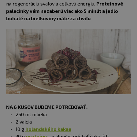
na regeneráciu svalov a celkovú energiu.
Proteínové
palacinky vám nezaberú viac ako 5 minút a jedlo
bohaté na bielkoviny máte za chvíľu
.
NA 6 KUSOV BUDEME POTREBOVAŤ:
250 ml mlieka
2 vajcia
10 g
holandského kakaa
30 g
proteínu
- najlepšie príchuť čokoláda