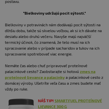
postavu.
"Bielkoviny udržujú pocit sýtosti."
Bielkoviny v potravinách nám dodávajú pocit sýtosti na
dlhšiu dobu, takže sú skvelou voľbou, ak si ich dávate na
desiatu alebo druhú večeru. Navyše majú najväčší
termický účinok, čo znamená, že telo musí na ich
spracovanie alebo v prípade sacharidov a tukov na ich
spracovanie spotrebovať viac energie.
Nemáte čas alebo chuť pripravovať proteínové
palacinkové cesto? Zaobstarajte si hotovú
zmes na
proteínové lievance a palacinky
a palacinkové cesto z
domácej výroby. Ušetríte veľa času a zmes budete mať
vždy po ruke.
NÁŠ TIP!
SMARTFUEL PROTEÍNOVÉ
LIEVANCE 300 G