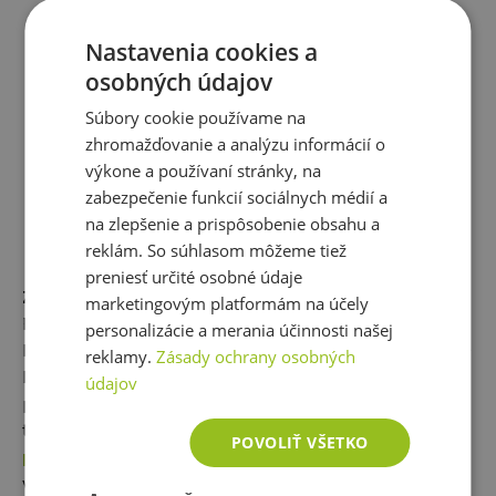
SCITEC PROTEIN PANCAKE 1036 G
Nastavenia cookies a
Palacinky neboli v kruhu športovcov
osobných údajov
doteraz veľmi populárne, pretože
Súbory cookie používame na
boli považované za sacharidové
zhromažďovanie a analýzu informácií o
jedlo, ale tieto proteín pancake
výkone a používaní stránky, na
obsahujú 30% kvalitných bielkovín z
zabezpečenie funkcií sociálnych médií a
viacerých zdrojov.
Vyberať môžete
na zlepšenie a prispôsobenie obsahu a
z dvoch príchutí.
reklám. So súhlasom môžeme tiež
preniesť určité osobné údaje
Záver:
marketingovým platformám na účely
Proteínové palacinky sú skvelým riešením, pokiaľ
personalizácie a merania účinnosti našej
hľadáte rýchle a výživné jedlo, ktoré vám dodá potrebné
reklamy.
Zásady ochrany osobných
bielkoviny a energiu. Pokiaľ nemáte čas alebo chuť
údajov
pripravovať palacinky od základu, máme pre vás skvelý
tip. V našom e-shope ponúkame
instantné zmesi na
POVOLIŤ VŠETKO
proteínové palacinky
za super ceny. Stačí len pridať
vodu alebo mlieko, zamiešať a máte hotovo.