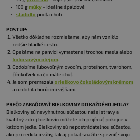
100 g
múky
- ideálne špaldové
sladidlo
podľa chuti
POSTUP:
Všetko dôkladne rozmiešame, aby nám vzniklo
redšie hladké cesto.
Opekáme na panvici vymastenej trochou masla alebo
kokosovým olejom
.
Ozdobíme ľubovoľným ovocím, proteínom, tvarohom,
čímkoľvek na čo máte chuť.
Ja som premazala
orieškovo čokoládovým krémom
a ozdobila horúcimi višňami.
PREČO ZARAĎOVAŤ BIELKOVINY DO KAŽDÉHO JEDLA?
Bielkoviny sú nevyhnutnou súčasťou našej stravy a
kvalitný zdroj bielkovín môžete ich prijímať pokojne v
každom jedle. Bielkoviny sú nepostrádateľnou súčasťou,
ako pri redukcii váhy, tak aj pokiaľ snažíte spevniť svoju