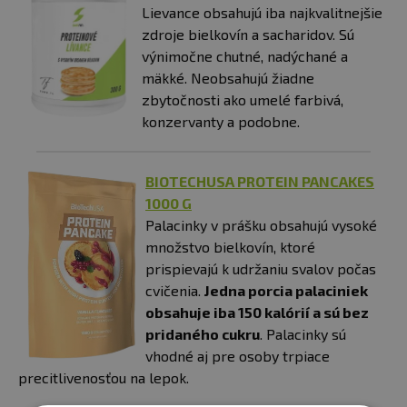
Lievance obsahujú iba najkvalitnejšie
zdroje bielkovín a sacharidov. Sú
výnimočne chutné, nadýchané a
mäkké. Neobsahujú žiadne
zbytočnosti ako umelé farbivá,
konzervanty a podobne.
BIOTECHUSA PROTEIN PANCAKES
1000 G
Palacinky v prášku obsahujú vysoké
množstvo bielkovín, ktoré
prispievajú k udržaniu svalov počas
cvičenia.
Jedna porcia palaciniek
obsahuje iba 150 kalórií a sú bez
pridaného cukru
. Palacinky sú
vhodné aj pre osoby trpiace
precitlivenosťou na lepok.