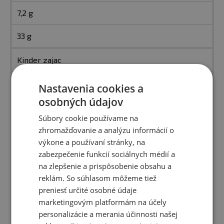
7,2 g
33 g
Kinder zajac
576 kcal
Nastavenia cookies a
osobných údajov
53,9 g
Súbory cookie používame na
8,8 g
zhromažďovanie a analýzu informácií o
výkone a používaní stránky, na
36,2 g
zabezpečenie funkcií sociálnych médií a
na zlepšenie a prispôsobenie obsahu a
Kinder schoko bons
reklám. So súhlasom môžeme tiež
preniesť určité osobné údaje
573 kcal
marketingovým platformám na účely
personalizácie a merania účinnosti našej
52,5 g