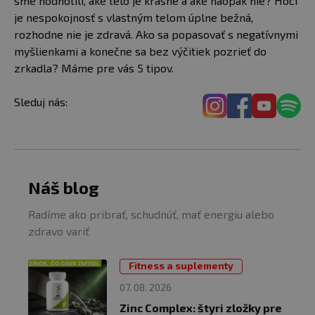
sme hodnotili, aké telo je krásne a aké naopak nie? Hoci
je nespokojnosť s vlastným telom úplne bežná,
rozhodne nie je zdravá. Ako sa popasovať s negatívnymi
myšlienkami a konečne sa bez výčitiek pozrieť do
zrkadla? Máme pre vás 5 tipov.
Sleduj nás:
Náš blog
Radíme ako pribrať, schudnúť, mať energiu alebo
zdravo variť
Fitness a suplementy
07. 08. 2026
Zinc Complex: štyri zložky pre