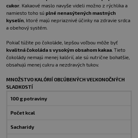
cukor
. Kakaové maslo navyše videli možno z rýchlika a
namiesto toho sú
plné nenasýtených mastných
kyselín
, ktoré majú nepriaznivé účinky na zdravie srdca
a obehový systém.
Pokiaľ túžite po čokoláde, lepšou voľbou môže byť
kvalitná čokoláda s vysokým obsahom kakaa
. Tieto
čokolády nemajú menej kalórií, ale sú nutrične bohatšie,
obsahujú menej cukru a nezdravých tukov.
MNOŽSTVO KALÓRIÍ OBĽÚBENÝCH VEĽKONOČNÝCH
SLADKOSTÍ
100 g potraviny
Počet kcal
Sacharidy