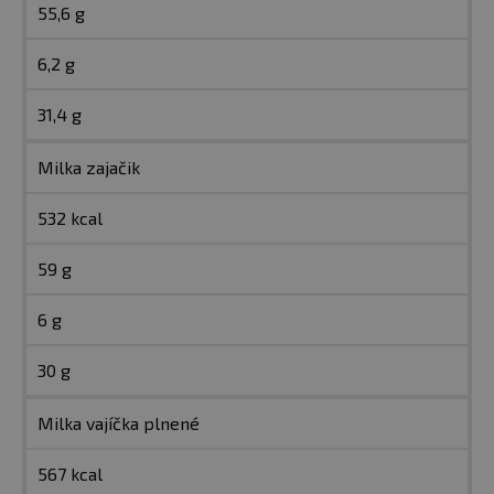
55,6 g
6,2 g
31,4 g
Milka zajačik
532 kcal
59 g
6 g
30 g
Milka vajíčka plnené
567 kcal