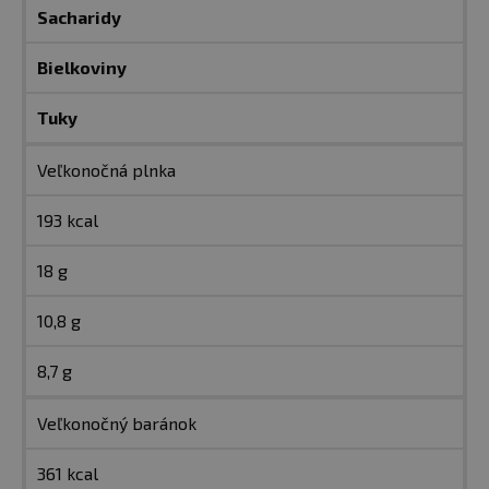
Sacharidy
Bielkoviny
Tuky
Veľkonočná plnka
193 kcal
18 g
10,8 g
8,7 g
Veľkonočný baránok
361 kcal