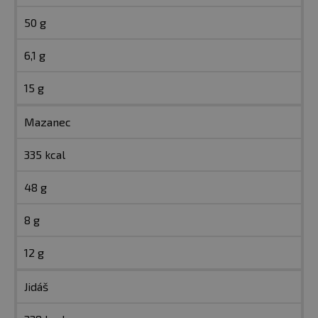
50 g
6,1 g
15 g
Mazanec
335 kcal
48 g
8 g
12 g
Jidáš