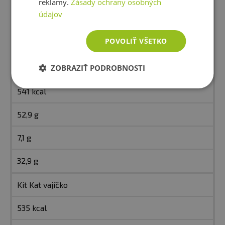
reklamy.
Zásady ochrany osobných
údajov
8,3 g
POVOLIŤ VŠETKO
36,6 g
ZOBRAZIŤ PODROBNOSTI
Orion lentilky vajíčko
541 kcal
52,9 g
7,1 g
32,9 g
Kit Kat vajíčko
535 kcal