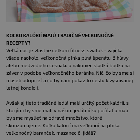
KOĽKO KALÓRIÍ MAJÚ TRADIČNÉ VEĽKONOČNÉ
RECEPTY?
Veľká noc je vlastne celkom fitness sviatok - vajíčka
všade naokolo, veľkonočná plnka plná špenátu, žihľavy
alebo medvedieho cesnaku a nakoniec sladká bodka na
záver v podobe veľkonočného baránka. Nič, čo by sme si
museli odoprieť a čo by nám pokazilo cestu k vysnívanej
letnej kondícii.
Avšak aj tieto tradičné jedlá majú určitý počet kalórií, s
ktorými by sme mali v našom jedálničku počítať a mali
by sme myslieť na zdravé množstvo, ktoré
skonzumujeme. Koľko kalórií má veľkonočná plnka,
veľkonočný baranček, mazanec či jidáš?