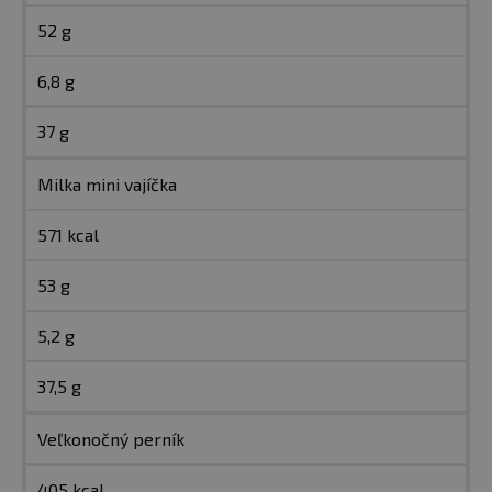
52 g
6,8 g
37 g
Milka mini vajíčka
571 kcal
53 g
5,2 g
37,5 g
Veľkonočný perník
405 kcal