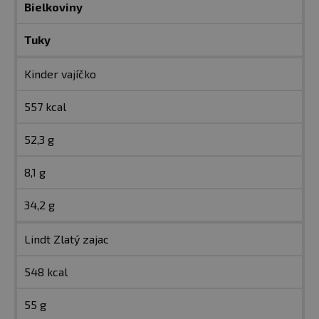
Bielkoviny
Tuky
Kinder vajíčko
557 kcal
52,3 g
8,1 g
34,2 g
Lindt Zlatý zajac
548 kcal
55 g