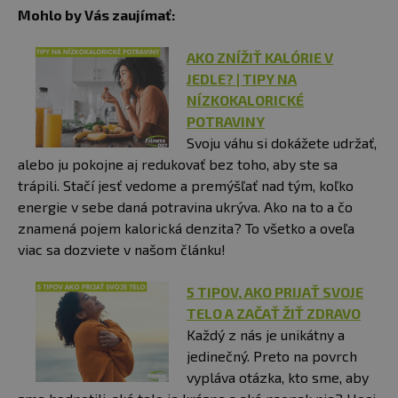
Mohlo by Vás zaujímať:
AKO ZNÍŽIŤ KALÓRIE V
JEDLE? | TIPY NA
NÍZKOKALORICKÉ
POTRAVINY
Svoju váhu si dokážete udržať,
alebo ju pokojne aj redukovať bez toho, aby ste sa
trápili. Stačí jesť vedome a premýšľať nad tým, koľko
energie v sebe daná potravina ukrýva. Ako na to a čo
znamená pojem kalorická denzita? To všetko a oveľa
viac sa dozviete v našom článku!
5 TIPOV, AKO PRIJAŤ SVOJE
TELO A ZAČAŤ ŽIŤ ZDRAVO
Každý z nás je unikátny a
jedinečný. Preto na povrch
vypláva otázka, kto sme, aby