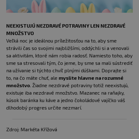
NEEXISTUJÚ NEZDRAVÉ POTRAVINY LEN NEZDRAVÉ
MNOŽSTVO
Veľká noc je ideálnou príležitosťou na to, aby sme
strávili čas so svojimi najbližšími, oddýchli si a venovali
sa aktivitám, ktoré nám robia radosť. Namiesto toho, aby
sme sa stresovali tým, čo jeme, by sme sa mali sústrediť
na užívanie si týchto chvíľ plnými dúškami. Doprajte si
to, na čo máte chuť, ale
myslite hlavne na rozumné
množstvo
. Žiadne nezdravé potraviny totiž neexistujú,
existuje iba nezdravé množstvo. Mazanec na raňajky,
kúsok baránka ku káve a jedno čokoládové vajíčko váš
dlhodobý progres určite nezmarí.
Zdroj: Markéta Křížová