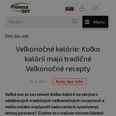
Menu
Rady, tipy, triky
Veľkonočné kalórie: Koľko
kalórií majú tradičné
Veľkonočné recepty
30. 3. 2024
Rady, tipy, triky
Veľká noc je za rohom! Koľko kalórií sa skrýva v
obľúbených tradičných veľkonočných receptoch a
môžu nejako ovplyvniť našu cestu k vysnívanej
letnej postave? Zistite to v našom novom článku!