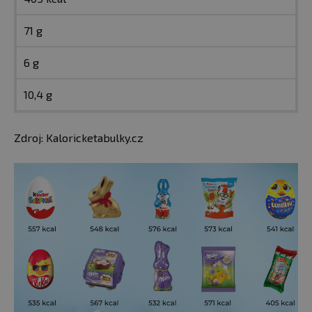
71 g
6 g
10,4 g
Zdroj: Kaloricketabulky.cz