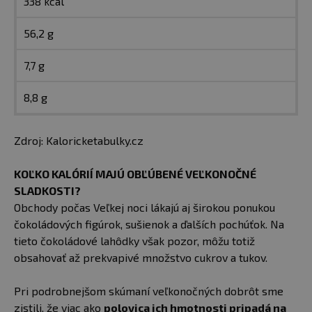
338 kcal
56,2 g
7,7 g
8,8 g
Zdroj: Kaloricketabulky.cz
KOĽKO KALÓRIÍ MAJÚ OBĽÚBENÉ VEĽKONOČNÉ
SLADKOSTI?
Obchody počas Veľkej noci lákajú aj širokou ponukou
čokoládových figúrok, sušienok a ďalších pochúťok. Na
tieto čokoládové lahôdky však pozor, môžu totiž
obsahovať až prekvapivé množstvo cukrov a tukov.
Pri podrobnejšom skúmaní veľkonočných dobrôt sme
zistili, že viac ako
polovica ich hmotnosti pripadá na