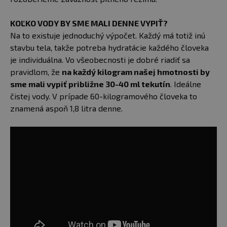
KOĽKO VODY BY SME MALI DENNE VYPIŤ?
Na to existuje jednoduchý výpočet. Každý má totiž inú
stavbu tela, takže potreba hydratácie každého človeka
je individuálna. Vo všeobecnosti je dobré riadiť sa
pravidlom, že
na každý kilogram našej hmotnosti by
sme mali vypiť približne 30-40 ml tekutín
. Ideálne
čistej vody. V prípade 60-kilogramového človeka to
znamená aspoň 1,8 litra denne.