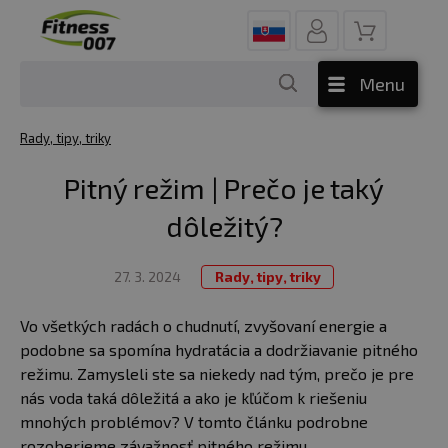
Menu
Rady, tipy, triky
Pitný režim | Prečo je taký
dôležitý?
27. 3. 2024
Rady, tipy, triky
Vo všetkých radách o chudnutí, zvyšovaní energie a
podobne sa spomína hydratácia a dodržiavanie pitného
režimu. Zamysleli ste sa niekedy nad tým, prečo je pre
nás voda taká dôležitá a ako je kľúčom k riešeniu
mnohých problémov? V tomto článku podrobne
rozoberieme závažnosť pitného režimu.