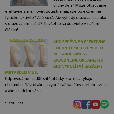
druhý deň? Môže otužovanie
efektívne zmierňovať bolesti a napätie po extrémnej
fyzickej aktivite? Aké sú ďalšie výhody otužovania a ako
s otužovaním začať? To všetko sa dozviete v našom
článku!
AKO SPRÁVNE A EFEKTÍVNE
CHUDNÚŤ? AKO ZRÝCHLIŤ
METABOLIZMUS?
ZAVODNENIE ORGANIZMU.
AKO VYPOČÍTAŤ BAZÁLNY
METABOLIZMUS.
Odpovedáme na dôležité otázky, ktoré sa týkajú
chudnutia. Návod ako si vypočítať bazálny metabolizmus
a ako si udržať váhu.
Sleduj nás: