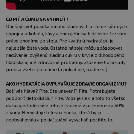
ČO PIŤ A ČOMU SA VYHNÚŤ?
Dnešný svet ponúka mnoho sladených a rôzne sýtených
nápojov, alkoholu, kávy a energetických drinkov. Tie vám
práve zhodíme zo stola. Pre kvalitnú hydratáciu je
najlepšia čistá voda. Ostatné nápoje môžu spôsobovať
nadúvanie, zvýšenú hladinu cukru v krvi a z dlhodobého
hľadiska aj iné zdravotné problémy. Zloženie Coca-Coly
predsa všetci poznáme (a pokiaľ nie, nájdite si).
AKO HYDRATÁCIA OVPLYVŇUJE ZDRAVIE ORGANIZMU?
Bolí vás hlava? Pite. Ste unavení? Pite. Potrebujete
podporiť detoxikáciu? Pite. Voda je liek, a toto to všetko
dokazuje. Celé naše telo je tvorené v priemere zo 60%
z vody. Neexistuje telesná bunka, ktorá by ju
neobsahovala a pokiaľ začnú vysychať, pocítite to.