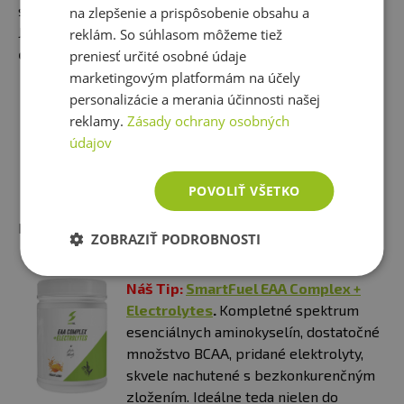
saunovaní alebo pobyte v tropickom podnebí.
na zlepšenie a prispôsobenie obsahu a
Jednoducho vždy, keď sa viac potíte. V tej chvíli už
reklám. So súhlasom môžeme tiež
obyčajná voda nestačí
.
preniesť určité osobné údaje
marketingovým platformám na účely
personalizácie a merania účinnosti našej
NÁŠ TIP
: Na dokonale vyvážený nápoj plný
reklamy.
Zásady ochrany osobných
potrebných elektrolytov využite
kvapky
údajov
Brainmax, elektrolyty na každý deň
.
Môžete si ich pridať do fľaše s vodou a byť si
POVOLIŤ VŠETKO
tak istí, že vaše telo dostane presne to, čo
potrebuje.
ZOBRAZIŤ PODROBNOSTI
Náš Tip:
SmartFuel EAA Complex +
Electrolytes
.
Kompletné spektrum
esenciálnych aminokyselín, dostatočné
množstvo BCAA, pridané elektrolyty,
skvele nachutené s bezkonkurenčným
zložením. Ideálne teda nielen do