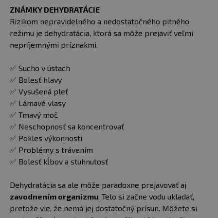
ZNÁMKY DEHYDRATÁCIE
Rizikom nepravidelného a nedostatočného pitného
režimu je dehydratácia, ktorá sa môže prejaviť veľmi
nepríjemnými príznakmi.
✅ Sucho v ústach
✅ Bolesť hlavy
✅ Vysušená pleť
✅ Lámavé vlasy
✅ Tmavý moč
✅ Neschopnosť sa koncentrovať
✅ Pokles výkonnosti
✅ Problémy s trávením
✅ Bolesť kĺbov a stuhnutosť
Dehydratácia sa ale môže paradoxne prejavovať aj
zavodnením organizmu
. Telo si začne vodu ukladať,
pretože vie, že nemá jej dostatočný prísun. Môžete si