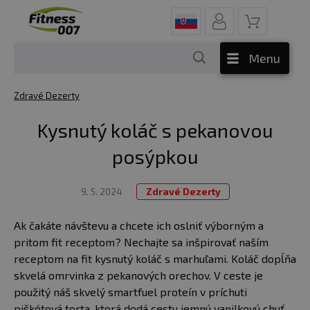
Menu
Zdravé Dezerty
Kysnutý koláč s pekanovou
posýpkou
9. 5. 2024
Zdravé Dezerty
Ak čakáte návštevu a chcete ich oslniť výborným a
pritom fit receptom? Nechajte sa inšpirovať naším
receptom na fit kysnutý koláč s marhuľami. Koláč dopĺňa
skvelá omrvinka z pekanových orechov. V ceste je
použitý náš skvelý smartfuel proteín v príchuti
piškótová torta, ktorá dodá cestu jemnú vanilkovú chuť