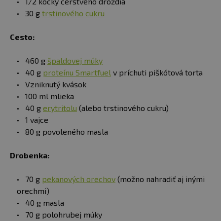
1/2 kocky čerstvého droždia
30 g
trstinového cukru
Cesto:
460 g
špaldovej múky
40 g
proteínu Smartfuel
v príchuti piškótová torta
Vzniknutý kvások
100 ml mlieka
40 g
erytritolu
(alebo trstinového cukru)
1 vajce
80 g povoleného masla
Drobenka:
70 g
pekanových orechov
(možno nahradiť aj inými
orechmi)
40 g masla
70 g polohrubej múky