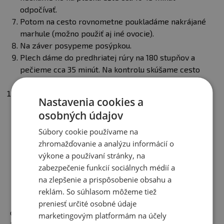
odpočívať.
Potom na cesto rovnometne poukladáme nakrájané
marhule (možno použiť aj iné ovocie).
Na záver posypeme posýpkou.
Plech dáme do predhriatej rúry na 180 stupňov a
pečieme cca 35 minút. Na kontrolu skúšame cesto
špajlí, či už je upečené. Okraje by mali byť dozlatista.
Po upečení necháme vychladnúť, nakrájame a
Nastavenia cookies a
môžeme podávať :)
osobných údajov
Súbory cookie používame na
COUNTRY LIFE CUKR TŘTINOVÝ
zhromažďovanie a analýzu informácií o
Trstinový cukor sa vyrába lisovaním z
výkone a používaní stránky, na
cukrovej trstiny a následne varením
zabezpečenie funkcií sociálnych médií a
trstinovej šťavy. Cukrová trstina sa
na zlepšenie a prispôsobenie obsahu a
dorastá do dĺžky až 6 metrov a
reklám. So súhlasom môžeme tiež
vyskytuje sa iba v tropických
preniesť určité osobné údaje
oblastiach. Tento cukor sa používa ako alternatíva
marketingovým platformám na účely