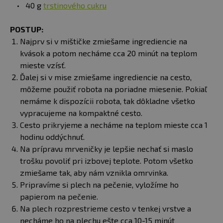
40 g
trstinového cukru
POSTUP:
Najprv si v mištičke zmiešame ingrediencie na
kvások a potom necháme cca 20 minút na teplom
mieste vzísť.
Ďalej si v mise zmiešame ingrediencie na cesto,
môžeme použiť robota na poriadne miesenie. Pokiaľ
nemáme k dispozícii robota, tak dôkladne všetko
vypracujeme na kompaktné cesto.
Cesto prikryjeme a necháme na teplom mieste cca 1
hodinu oddýchnuť.
Na prípravu mrveničky je lepšie nechať si maslo
trošku povoliť pri izbovej teplote. Potom všetko
zmiešame tak, aby nám vznikla omrvinka.
Pripravíme si plech na pečenie, vyložíme ho
papierom na pečenie.
Na plech rozprestrieme cesto v tenkej vrstve a
necháme ho na plechu ešte cca 10-15 minút