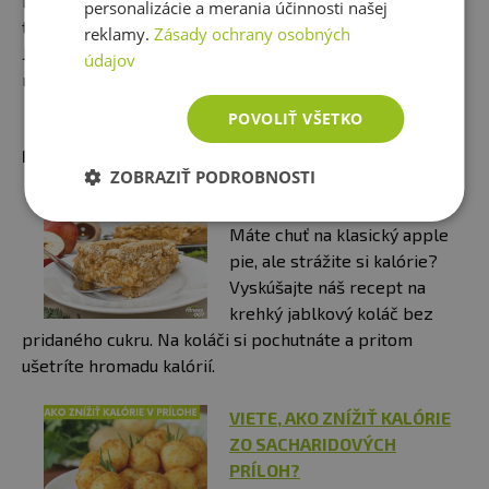
bežného repného cukru. Oproti bežnému cukru je
personalizácie a merania účinnosti našej
tmavšia farba a má typickú chuť po ovocí, jablku a mede.
reklamy.
Zásady ochrany osobných
Je možné ho využiť pri pečení, na osladenie krémov či
údajov
najrôznejších nápojov.
POVOLIŤ VŠETKO
Mohlo by Vás zaujímať:
ZOBRAZIŤ PODROBNOSTI
KREHKÝ FIT APPLE PIE
Máte chuť na klasický apple
pie, ale strážite si kalórie?
Vyskúšajte náš recept na
krehký jablkový koláč bez
pridaného cukru. Na koláči si pochutnáte a pritom
ušetríte hromadu kalórií.
VIETE, AKO ZNÍŽIŤ KALÓRIE
ZO SACHARIDOVÝCH
PRÍLOH?