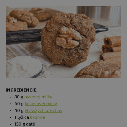
INGREDIENCIE:
80 g
ovsenej múky
40 g
kokosovej múky
40 g
vlašských orechov
1 lyžica
škorice
150 g datlí