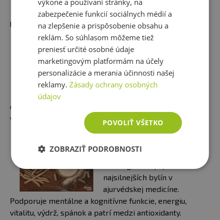
výkone a používaní stránky, na
zabezpečenie funkcií sociálnych médií a
Mohlo by Vás zaujímať:
na zlepšenie a prispôsobenie obsahu a
reklám. So súhlasom môžeme tiež
DATĽOVÉ TYČINKY S
preniesť určité osobné údaje
PROTEÍNOM A ČOKOLÁDOU
marketingovým platformám na účely
Nutrične vyvážený snack,
personalizácie a merania účinnosti našej
ktorý vás nabije energiou,
reklamy.
Zásady ochrany osobných
uspokojí chute na sladké a
údajov
doplní dávku bielkovín. Inšpirujte sa a vytvorte si svoju
vlastnú energiu zbalenú na cesty :)
POVOLIŤ VŠETKO
ASHWAGANDHA A JEJÍ
ZOBRAZIŤ PODROBNOSTI
ÚČINKY NA ZDRAVÍ
Ashwagandha je jednou z
najsilnejších bylín v
ajurvédskej medicíne.
Podporuje mentálne a kognitívne funkcie, energiu,
vitalitu, výdrž, spánok a patrí medzi antioxidanty.