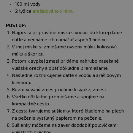
100 ml vody
2 lyžice
arašidového krému
POSTUP:
Najprv si pripravíme misku s vodou, do ktorej dáme
datle a necháme ich namáčať aspoň 1 hodinu.
V inej miske si zmiešame ovsenú múku, kokosovú
múku a škoricu.
Potom k sypkej zmesi pridáme nahrubo nasekané
vlašské orechy a opäť dôkladne premiešame.
Následne rozmixujeme datle s vodou a arašidovým
krémom.
Rozmixovanú zmes pridáme k sypkej zmesi.
Všetko dôkladne premiešame a spojíme na
kompaktné cesto.
Z cesta tvarujeme sušienky, ktoré kladieme na plech
na pečenie vystlaný papierom na pečenie.
Sušienky môžeme na záver dozdobiť polovičkami
vlašských orechov.