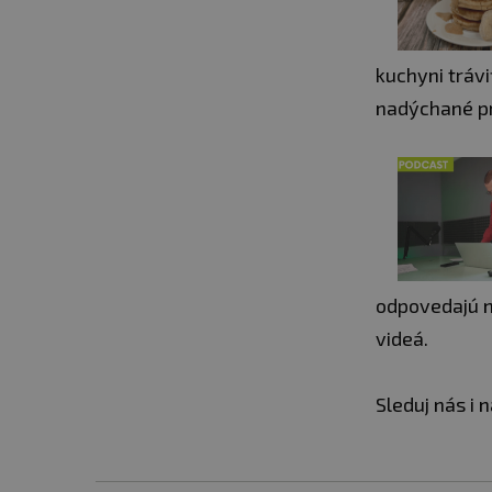
kuchyni tráv
nadýchané pr
odpovedajú n
videá.
Sleduj nás i 