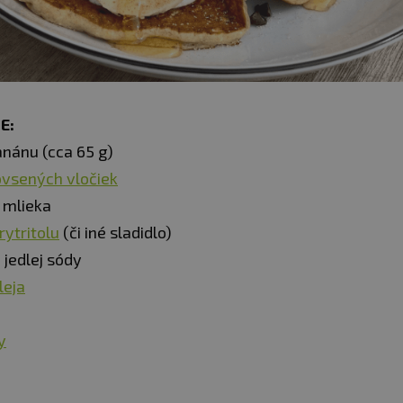
E:
anánu (cca 65 g)
ovsených vločiek
 mlieka
rytritolu
(či iné sladidlo)
 jedlej sódy
leja
y