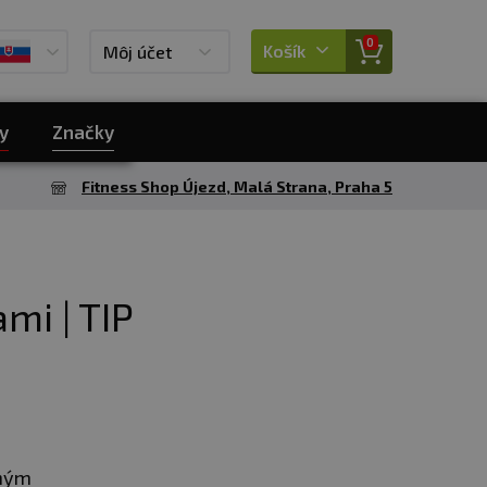
0
Košík
Môj účet
y
Značky
Fitness Shop Újezd, Malá Strana, Praha 5
mi | TIP
chým