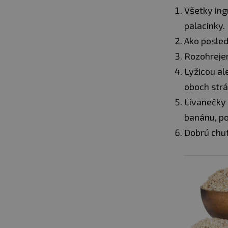
Všetky ing
palacinky.
Ako posle
Rozohrejem
Lyžicou al
oboch strá
Lívanečky
banánu, p
Dobrú chuť