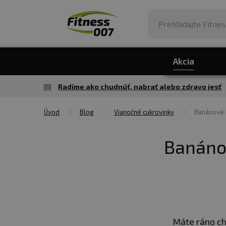
Akcia
Radíme ako chudnúť, nabrať alebo zdravo jesť
Úvod
Blog
Vianočné cukrovinky
Banánové l
Banánov
Máte ráno ch