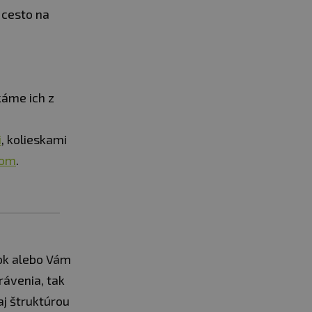
 cesto na
káme ich z
i
, kolieskami
pom
.
pok alebo Vám
rávenia, tak
aj štruktúrou