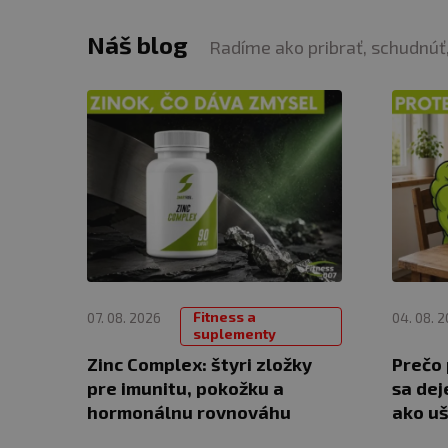
Náš blog
Radíme ako pribrať, schudnúť,
Fitness a
07. 08. 2026
04. 08. 
suplementy
Zinc Complex: štyri zložky
Prečo 
pre imunitu, pokožku a
sa dej
hormonálnu rovnováhu
ako uš