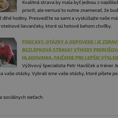
Kvalitná strava by mala byť jednou z najdôlež
priorít, ale nemusí to nutne znamenať, že bu
iť dlhé hodiny. Presvedčte sa sami a vyskúšajte naše mä
oteínové lievančeky, ktoré sú hotové behom chvíľky.
PODCAST: OTÁZKY A ODPOVEDE | JE ZDRAV
BEZLEPKOVÁ STRAVA? VÝHODY PRERUŠO
HLADOVANIA. FAJČENIE PRE LEPŠIE VÝSLE
Výživový špecialista Petr Havlíček a tréner J
a vaše otázky. Vybrali sme vaše otázky, ktoré píšete p
na sociálnych sieťach: