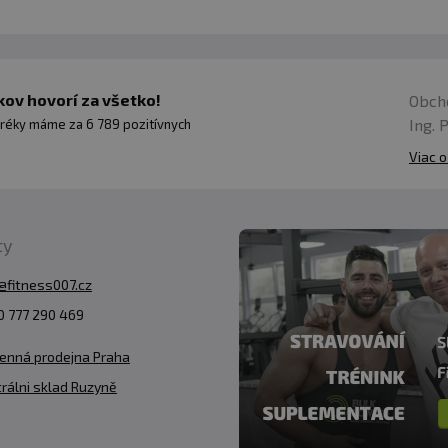
ov hovorí za všetko!
Obch
Ing. 
réky máme za 6 789 pozitívnych
Viac o
ty
@fitness007.cz
 777 290 469
enná prodejna Praha
rálni sklad Ruzyně