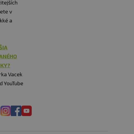
itejších
dete v
kké a
ŠIA
VANÉHO
DKY?
irka Vacek
od YouTube