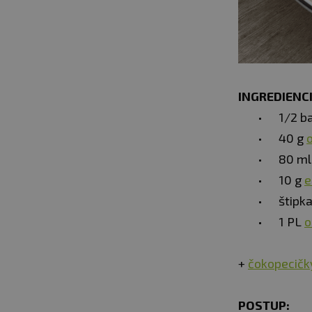
INGREDIENCI
1/2 b
40 g
80 ml
10 g
e
štipka
1 PL
o
+
čokopecičk
POSTUP: