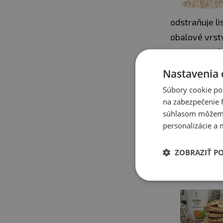
odstraňuje li
obalové vrstv
nerozpustnú a
minerálne lát
Nastavenia 
sacharidov, 
Súbory cookie po
mnoho spôsob
na zabezpečenie f
jogurtu alebo
súhlasom môžeme 
personalizácie a 
kuchyni, napr
ZOBRAZIŤ P
Mohlo by Vá