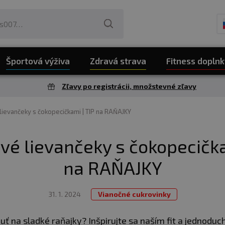
Športová výživa
Zdravá strava
Fitness doplnk
Zľavy po registrácii, množstevné zľavy
ievančeky s čokopecičkami | TIP na RAŇAJKY
é lievančeky s čokopecička
na RAŇAJKY
31. 1. 2024
Vianočné cukrovinky
uť na sladké raňajky? Inšpirujte sa naším fit a jednodu