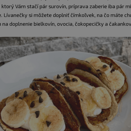
ktorý Vám stačí pár surovín, príprava zaberie iba pár m
e. Lívanečky si môžete doplniť čímkoľvek, na čo máte c
h na doplnenie bielkovín, ovocia, čokopecičky a čakankov