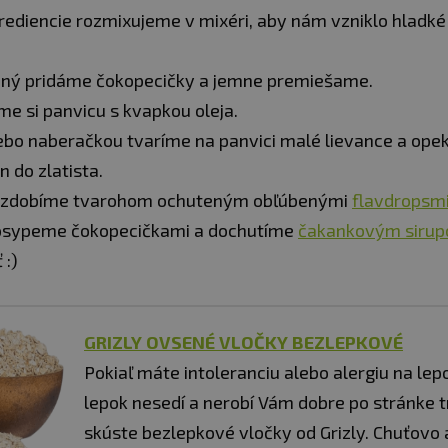
rediencie rozmixujeme v mixéri, aby nám vzniklo hladké
dný pridáme čokopecičky a jemne premiešame.
e si panvicu s kvapkou oleja.
ebo naberačkou tvaríme na panvici malé lievance a ope
n do zlatista.
 zdobíme tvarohom ochuteným obľúbenými
flavdropsm
osypeme čokopecičkami a dochutíme
čakankovým siru
 :)
GRIZLY OVSENÉ VLOČKY BEZLEPKOVÉ
Pokiaľ máte intoleranciu alebo alergiu na le
lepok nesedí a nerobí Vám dobre po stránke t
skúste bezlepkové vločky od Grizly. Chuťovo 