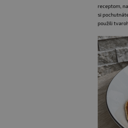
receptom, na 
si pochutnát
použili tvaro