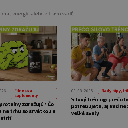
 mať energiu alebo zdravo variť
Fitness a
Rady, tipy, tr
2026
03. 08. 2026
suplementy
Silový tréning: prečo h
proteíny zdražujú? Čo
potrebujete, aj keď ne
e na trhu so srvátkou a
veľké svaly
etriť