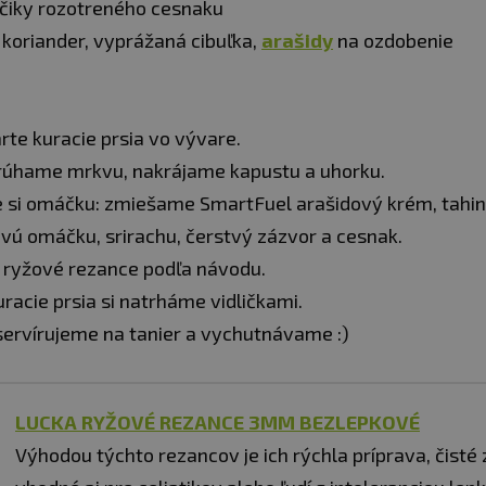
účiky rozotreného cesnaku
 koriander, vyprážaná cibuľka,
arašidy
na ozdobenie
rte kuracie prsia vo vývare.
trúhame mrkvu, nakrájame kapustu a uhorku.
 si omáčku: zmiešame SmartFuel arašidový krém, tahini
ovú omáčku, srirachu, čerstvý zázvor a cesnak.
 ryžové rezance podľa návodu.
racie prsia si natrháme vidličkami.
ervírujeme na tanier a vychutnávame :)
LUCKA RYŽOVÉ REZANCE 3MM BEZLEPKOVÉ
Výhodou týchto rezancov je ich rýchla príprava, čisté 