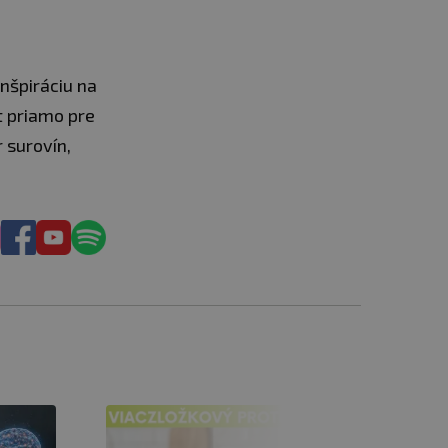
inšpiráciu na
 priamo pre
 surovín,