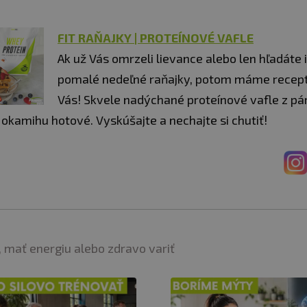
FIT RAŇAJKY | PROTEÍNOVÉ VAFLE
Ak už Vás omrzeli lievance alebo len hľadáte 
pomalé nedeľné raňajky, potom máme recept
Vás! Skvele nadýchané proteínové vafle z pár
okamihu hotové. Vyskúšajte a nechajte si chutiť!
 mať energiu alebo zdravo variť