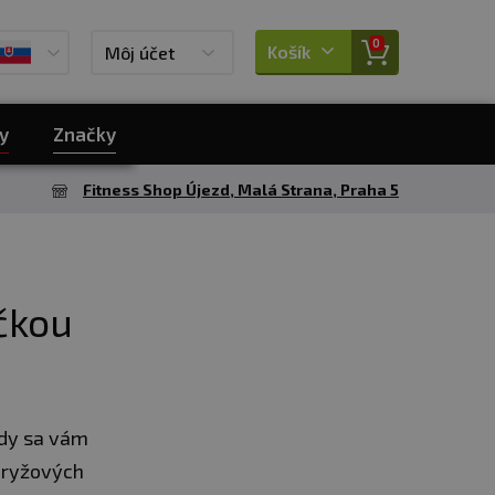
0
Košík
Môj účet
y
Značky
Fitness Shop Újezd, Malá Strana, Praha 5
čkou
edy sa vám
a ryžových