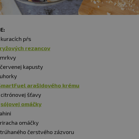
E:
 kuracích pŕs
ryžových rezancov
 mrkvy
 červenej kapusty
 uhorky
SmartFuel arašidového krému
 citrónovej šťavy
l
sójovej omáčky
ahini
sriracha omáčky
strúhaného čerstvého zázvoru