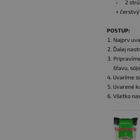
2 str
+ čerstvý
POSTUP:
Najprv uva
Ďalej nas
Pripravíme
šťavu, sój
Uvaríme si
Uvarené ku
Všetko nas