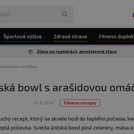
Športová výživa
Zdravá strava
Fitness doplnk
Zľavy po registrácii, množstevné zľavy
s arašidovou omáčkou
jská bowl s arašidovou omá
21. 6. 2024
Fitness recepty
uchý recept, ktorý sa skvele hodí do teplého počasia, k
eplá polievka. Svieža ázijská bowl plná zeleniny, mäsa 