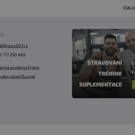
Viac o
ty
@fitness007.cz
 777 290 469
enná prodejna Praha
rálni sklad Ruzyně