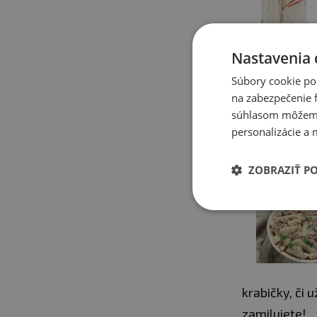
Nastavenia 
môžete ich p
Súbory cookie po
vietnamských
na zabezpečenie f
ktorá sa zao
súhlasom môžeme 
personalizácie a 
Mohlo by Vá
ZOBRAZIŤ P
krabičky, či 
zamilujete!