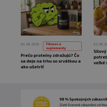
Fitness a
04. 08. 2026
03. 08. 
suplementy
Silový
Prečo proteíny zdražujú? Čo
potreb
sa deje na trhu so srvátkou a
veľké 
ako ušetriť
98 % Spokojných zákazník
Zlaté Overené zákazníkmi od Heu