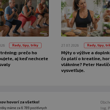
Rady, tipy, triky
Rady, tipy, tr
2026
27. 07. 2026
 tréning: prečo ho
Mýty o výžive a doplnk
ujete, aj keď nechcete
čo platí o kreatíne, hor
svaly
vláknine? Peter Havlíč
vysvetľuje.
ov hovorí za všetko!
Obch
Ing. 
réky máme za 6 789 pozitívnych