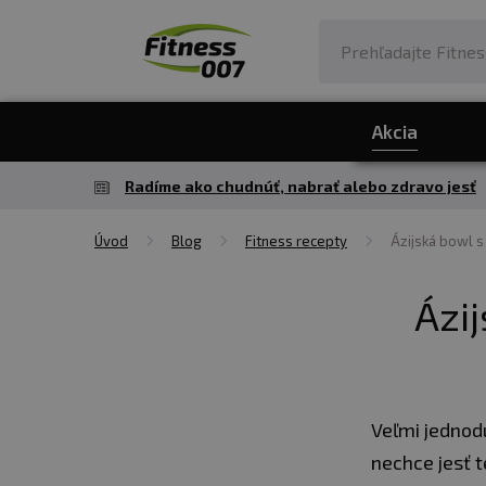
Akcia
Radíme ako chudnúť, nabrať alebo zdravo jesť
Úvod
Blog
Fitness recepty
Ázijská bowl 
Ázi
Veľmi jednod
nechce jesť t