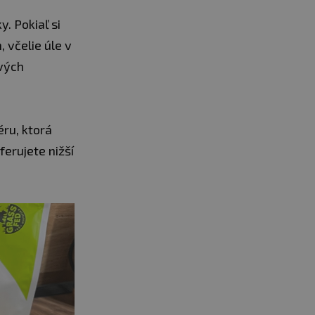
. Pokiaľ si
 včelie úle v
ových
éru, ktorá
ferujete nižší