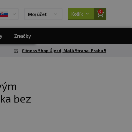
0
Košík
Môj účet
y
Značky
Fitness Shop Újezd, Malá Strana, Praha 5
ovým
ika bez