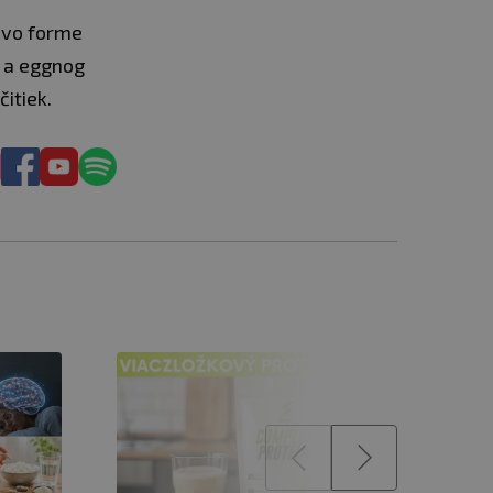
u vo forme
u a eggnog
itiek.