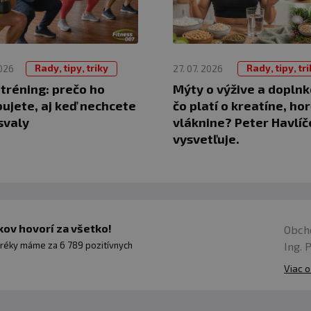
Rady, tipy, triky
Rady, tipy, tr
2026
27. 07. 2026
 tréning: prečo ho
Mýty o výžive a doplnk
ujete, aj keď nechcete
čo platí o kreatíne, hor
svaly
vláknine? Peter Havlíč
vysvetľuje.
ov hovorí za všetko!
Obch
Ing. 
réky máme za 6 789 pozitívnych
Viac o