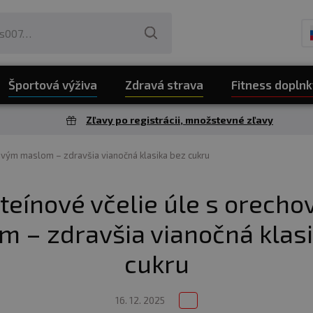
Športová výživa
Zdravá strava
Fitness doplnk
Zľavy po registrácii, množstevné zľavy
ovým maslom – zdravšia vianočná klasika bez cukru
teínové včelie úle s orech
 – zdravšia vianočná klas
cukru
16. 12. 2025