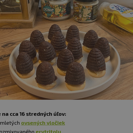
 na cca 16 stredných úľov:
 mletých
ovsených vločiek
rozmixovaného
erytritolu