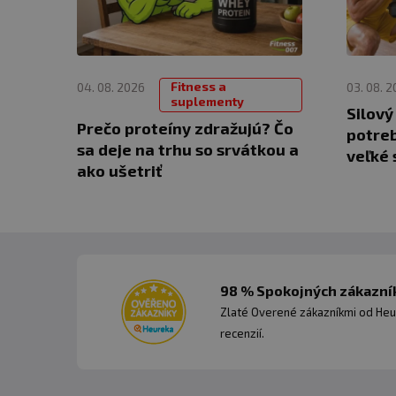
Fitness a
04. 08. 2026
03. 08. 
suplementy
Silový
Prečo proteíny zdražujú? Čo
potreb
sa deje na trhu so srvátkou a
veľké 
ako ušetriť
98 % Spokojných zákazník
Zlaté Overené zákazníkmi od Heu
recenzií.