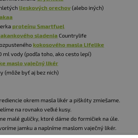
mletých
lieskových orechov
(alebo iných)
akaa
merka
proteínu Smartfuel
čakankového sladenia
Countrylife
rozpusteného
kokosového masla Lifelike
0 ml vody (podľa toho, ako cesto lepí)
ike maslo vaječný likér
y (môže byť aj bez nich)
rediencie okrem masla likér a piškóty zmiešame.
elíme na rovnako veľké kusy.
e malé guličky, ktoré dáme do formičiek na úle.
voríme jamku a naplníme maslom vaječný likér.
kryť cestom a nalepiť piškóty.