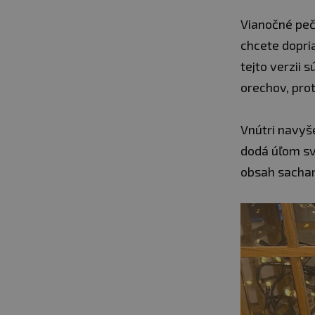
Vianočné peči
chcete dopria
tejto verzii 
orechov, pro
Vnútri navyš
dodá úľom svi
obsah sachar