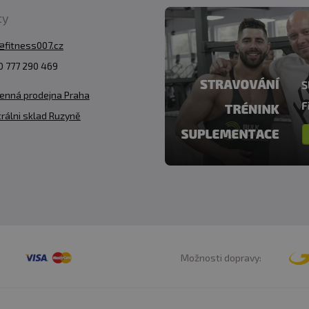
ty
@fitness007.cz
 777 290 469
enná prodejna Praha
rálni sklad Ruzyně
Možnosti dopravy: