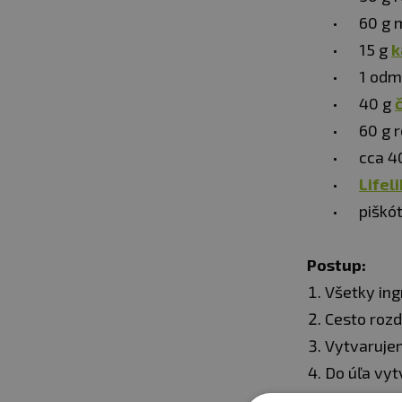
60 g 
15 g
k
1 od
40 g
60 g 
cca 4
Lifel
piškót
Postup:
Všetky ing
Cesto rozd
Vytvarujem
Do úľa vyt
Môžeme pri