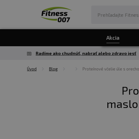
Akcia
Radíme ako chudnúť, nabrať alebo zdravo jesť
Úvod
Blog
Proteínové včelie úle s orech
Pro
maslom