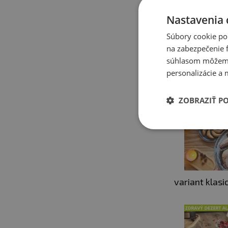
Nastavenia 
Včelie úle v 
Súbory cookie po
chutné, výživ
na zabezpečenie f
proteín tvori
súhlasom môžeme 
personalizácie a 
všetkých, kto
vaječného li
ZOBRAZIŤ P
variant klasi