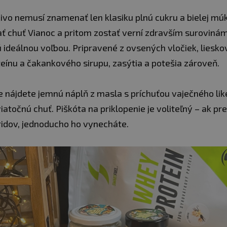
vo nemusí znamenať len klasiku plnú cukru a bielej múky
ť chuť Vianoc a pritom zostať verní zdravším surovinám,
sú ideálnou voľbou. Pripravené z ovsených vločiek, liesk
teínu a čakankového sirupu, zasýtia a potešia zároveň.
e nájdete jemnú náplň z masla s príchuťou vaječného lik
atočnú chuť. Piškóta na priklopenie je voliteľný – ak pre
idov, jednoducho ho vynecháte.