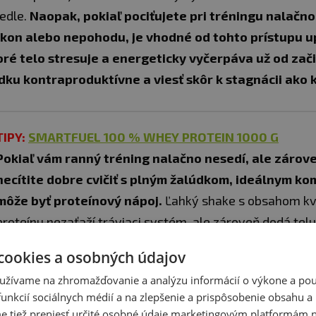
jedle.
Naopak, pokiaľ pociťujete pri tréningu nalačno
kon alebo nepohodu, je vhodné od tohto prístupu up
oré telo stresuje a energeticky vyčerpáva už od zač
dku kontraproduktívne a viesť skôr k stagnácii ako 
TIPY:
SMARTFUEL 100 % WHEY PROTEIN 1000 G
Pokiaľ vám ranný tréning nalačno nesedí, ale zárov
necítite dobre cvičiť s plným žalúdkom, ideálnym 
môže byť proteínový nápoj.
Ľahký shake s obsahom kv
proteínu nezaťaží tráviaci systém, ale zároveň dodá tel
y a ľahko dostupnú energiu na výkon. Pomôže stabilizov
cookies a osobných údajov
 zmierniť rannú únavu a zamedziť rozkladu svalovej hmoty
užívame na zhromažďovanie a analýzu informácií o výkone a použ
unkcií sociálnych médií a na zlepšenie a prispôsobenie obsahu a
tiež preniesť určité osobné údaje marketingovým platformám n