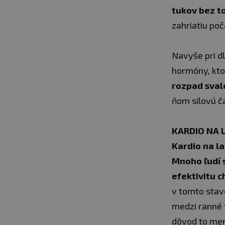
tukov bez to
zahriatiu poč
Navyše pri d
hormóny, kt
rozpad sval
ňom silovú ča
KARDIO NA 
Kardio na la
Mnoho ľudí 
efektivitu 
v tomto stave
medzi ranné t
dôvod to men