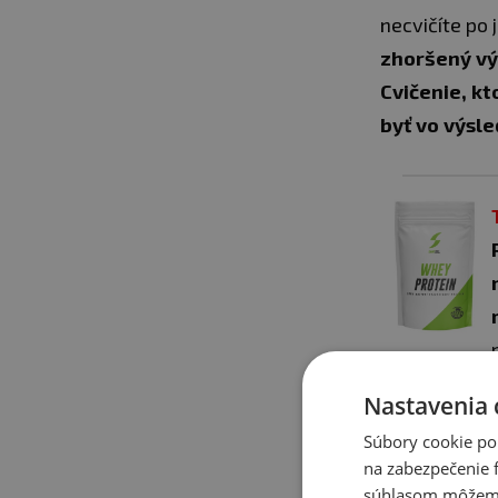
necvičíte po 
zhoršený vý
Cvičenie, kt
byť vo výsle
aminokyselin
Nastavenia 
cukru v krvi,
Súbory cookie po
na zabezpečenie f
súhlasom môžeme 