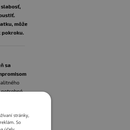
 slabosť,
ustiť.
iatku, môže
k pokroku.
eň sa
kompromisom
alitného
u potrebné
ať hladinu
 pri cvičení.
ívaní stránky,
 reklám. So
a účely