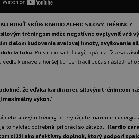
MALI ROBIŤ SKÔR: KARDIO ALEBO SILOVÝ TRÉNING?
 silovým tréningom môže negatívne ovplyvniť váš v
ším cieľom budovanie svalovej hmoty, zvyšovanie si
edukcia tuku
. Pri kardiu sa telo vyčerpá a znížia sa zá
o vedie k únave a horšej koncentrácii počas následného 
odobné, že vďaka kardiu pred silovým tréningom na
oj maximálny výkon.“
ačnete silovým tréningom, využijete maximum energie a
 je to najviac potrebné, pri práci so záťažou.
Kardio zar
tom slúži ako efektívny doplnok, ktorý podporí spaľ