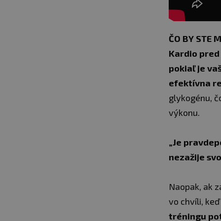
ČO BY STE 
Kardio pred
pokiaľ je va
efektívna r
glykogénu, č
výkonu.
„Je pravdep
nezažije sv
Naopak, ak z
vo chvíli, keď
tréningu po