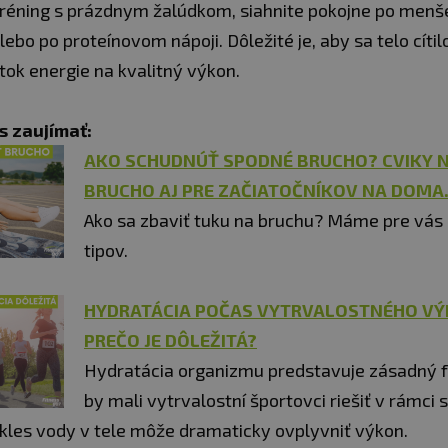
réning s prázdnym žalúdkom, siahnite pokojne po menšej
lebo po proteínovom nápoji. Dôležité je, aby sa telo cíti
tok energie na kvalitný výkon.
s zaujímať:
AKO SCHUDNÚŤ SPODNÉ BRUCHO? CVIKY 
BRUCHO AJ PRE ZAČIATOČNÍKOV NA DOMA
Ako sa zbaviť tuku na bruchu? Máme pre vás 
tipov.
HYDRATÁCIA POČAS VYTRVALOSTNÉHO VÝ
PREČO JE DÔLEŽITÁ?
Hydratácia organizmu predstavuje zásadný fa
by mali vytrvalostní športovci riešiť v rámci s
okles vody v tele môže dramaticky ovplyvniť výkon.