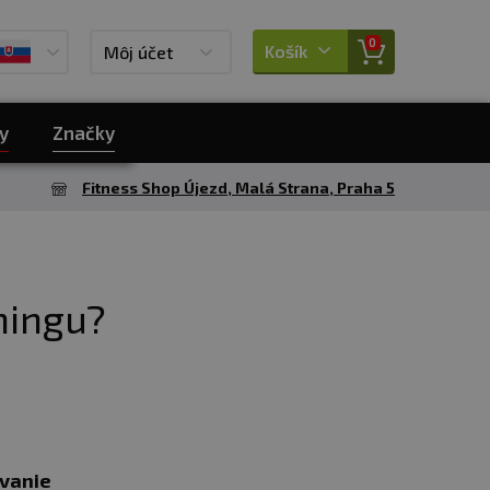
0
Košík
Môj účet
y
Značky
Fitness Shop Újezd, Malá Strana, Praha 5
ningu?
ovanie