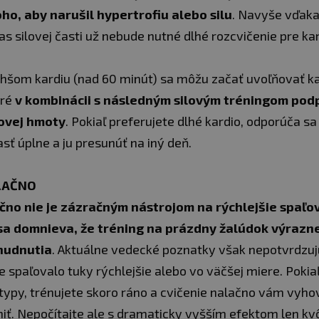
ho, aby narušil hypertrofiu alebo silu
. Navyše vďak
as silovej časti už nebude nutné dlhé rozcvičenie pre kar
lhšom kardiu (nad 60 minút) sa môžu začať uvoľňovať k
oré
v kombinácii s následným silovým tréningom pod
ovej hmoty
. Pokiaľ preferujete dlhé kardio, odporúča s
sť úplne a ju presunúť na iný deň.
LAČNO
čno nie je zázračným nástrojom na rýchlejšie spaľo
sa domnieva, že tréning na prázdny žalúdok výrazn
chudnutia
. Aktuálne vedecké poznatky však nepotvrdzujú
 spaľovalo tuky rýchlejšie alebo vo väčšej miere. Pokiaľ
ypy, trénujete skoro ráno a cvičenie nalačno vám vyhovu
iť. Nepočítajte ale s dramaticky vyšším efektom len kvô