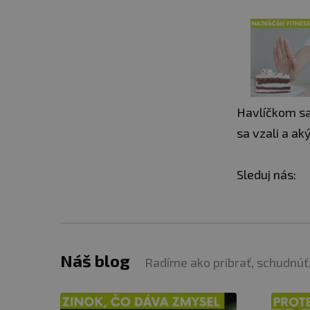
Havlíčkom sa 
sa vzali a ak
Sleduj nás:
Náš blog
Radíme ako pribrať, schudnúť,