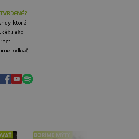
 TVRDENÉ?
endy, ktoré
 ukážu ako
trem
íme, odkiaľ