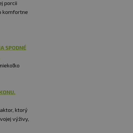
 porcii
lo komfortne
NA SPODNÉ
.
niekoľko
KONU.
ktor, ktorý
vojej výživy,