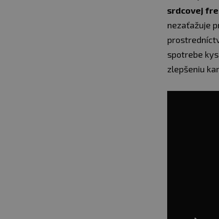
srdcovej fr
nezaťažuje p
prostredníct
spotrebe kys
zlepšeniu kar