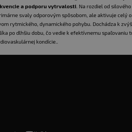
ekvencie a podporu vytrvalosti
. Na rozdiel od silového
rimárne svaly odporovým spôsobom, ale aktivuje celý 
vom rytmického, dynamického pohybu. Dochádza k zvýš
líka po dlhšiu dobu, čo vedie k efektívnemu spaľovaniu 
diovaskulárnej kondície..