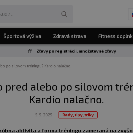
Športová výživa
Zdravá strava
Fitness doplnk
Zľavy po registrácii, množstevné zľavy
ebo po silovom tréningu? Kardio nalačno.
o pred alebo po silovom tré
Kardio nalačno.
5. 5. 2025
Rady, tipy, triky
eróbna aktivita a forma tréningu zameraná na zvyš