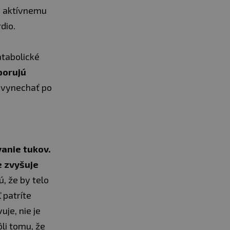
a aktívnemu
dio.
atabolické
porujú
a vynechať po
vanie tukov.
e zvyšuje
, že by telo
 patríte
je, nie je
li tomu, že