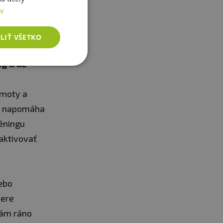
ov
LIŤ VŠETKO
ng a až
hmoty a
ne napomáha
réningu
 aktivovať
lebo
iere
vám ráno