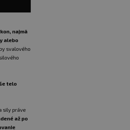
ýkon, najmä
ly alebo
soby svalového
silového
še telo
 sily práve
adené až po
ovanie