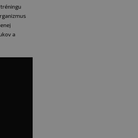
 tréningu
organizmus
enej
tukov a