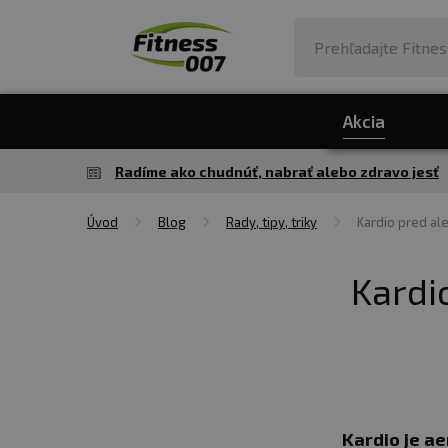
Akcia
Radíme ako chudnúť, nabrať alebo zdravo jesť
Úvod
Blog
Rady, tipy, triky
Kardio pred al
Kardi
Kardio je a