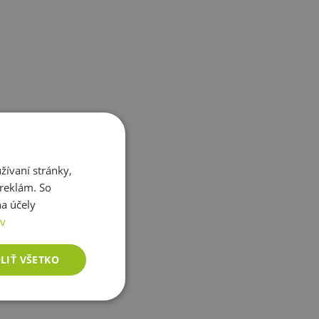
ívaní stránky,
 reklám. So
a účely
ov
LIŤ VŠETKO