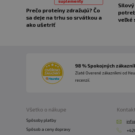
suplementy
Silový
Prečo proteíny zdražujú? Čo
potreb
sa deje na trhu so srvátkou a
veľké 
ako ušetriť
98 % Spokojných zákazník
Zlaté Overené zákazníkmi od Heu
recenzií.
Všetko o nákupe
Kontak
Spôsoby platby
info
Spôsob a ceny dopravy
+420