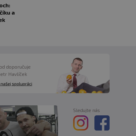
och:
Viaczložkový proteín: Aké sú
Omeg
číku a
jeho výhody a aký vybrať?
oxid
ek
- Pa
Havl
od doporučuje
Petr Havlíček
 našej spolupráci
Sledujte nás