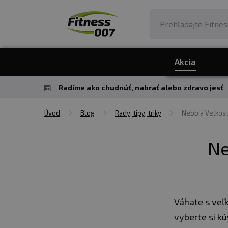
Akcia
Radíme ako chudnúť, nabrať alebo zdravo jesť
Úvod
Blog
Rady, tipy, triky
Nebbia Veľkost
Ne
Váhate s veľ
vyberte si k