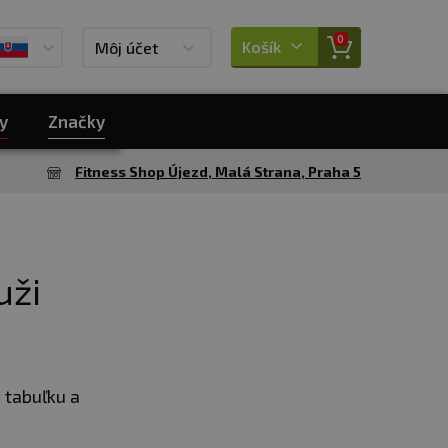
0
Košík
Môj účet
y
Značky
Fitness Shop Újezd, Malá Strana, Praha 5
uži
 tabuľku a