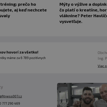
 tréning: prečo ho
Mýty o výžive a doplnk
ujete, aj keď nechcete
čo platí o kreatíne, hor
svaly
vláknine? Peter Havlíč
vysvetľuje.
ov hovorí za všetko!
Obch
Ing. 
réky máme za 6 789 pozitívnych
Viac o
ty
@fitness007.cz
 777 290 469