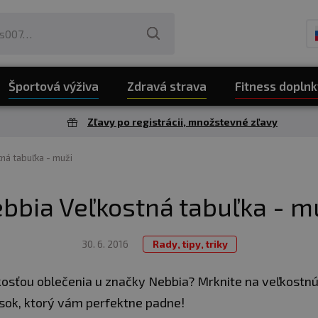
Športová výživa
Zdravá strava
Fitness doplnk
Zľavy po registrácii, množstevné zľavy
ná tabuľka - muži
bbia Veľkostná tabuľka - m
30. 6. 2016
Rady, tipy, triky
kosťou oblečenia u značky Nebbia? Mrknite na veľkostnú
úsok, ktorý vám perfektne padne!