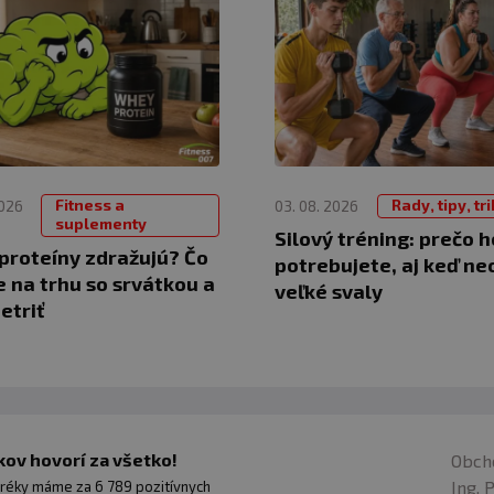
Fitness a
Rady, tipy, tr
2026
03. 08. 2026
suplementy
Silový tréning: prečo h
proteíny zdražujú? Čo
potrebujete, aj keď ne
e na trhu so srvátkou a
veľké svaly
etriť
ov hovorí za všetko!
Obch
Ing. 
réky máme za 6 789 pozitívnych