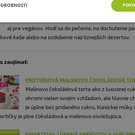
Chutné sirupy, ktoré sú perfektné aj do diéty. Britský
ODROBNOSTI
POVO
dal záležať na zložení, ktoré obsahuje iba 5 kcal na p
sú úplne bez cukru, bez tuku, bez lepku, sú keto-frie
aj pre vegánov. Hodí sa do pečenia, na dochutenie pal
jkové kaše alebo na ozdobenie najrôznejších dezertov.
s zaujímať:
PROTEÍNOVÁ MALINOVO ČOKOLÁDOVÁ TO
Malinovo čokoládová torta ako z luxusnej cu
ohromí nielen svojim vzhľadom, ale hlavne c
je úplne bez pridaného cukru, klasickej múky 
ortičky je plne čokoládová a malinovo osviežujúca.
SMARTFUEL | DENNÝ SPRIEVODCA SUPLEM