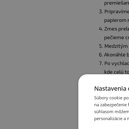
premieša
Pripravíme
papierom n
Zmes prele
pečieme cc
Medzitým s
Akonáhle 
Po vychla
kde celú t
Akonáhle t
Nastavenia 
nakrájanou
Hotovo, m
Súbory cookie po
na zabezpečenie f
súhlasom môžeme 
personalizácie a 