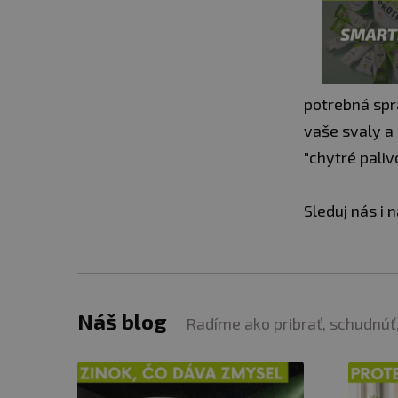
potrebná spr
vaše svaly a
"chytré paliv
Sleduj nás i 
Náš blog
Radíme ako pribrať, schudnúť,