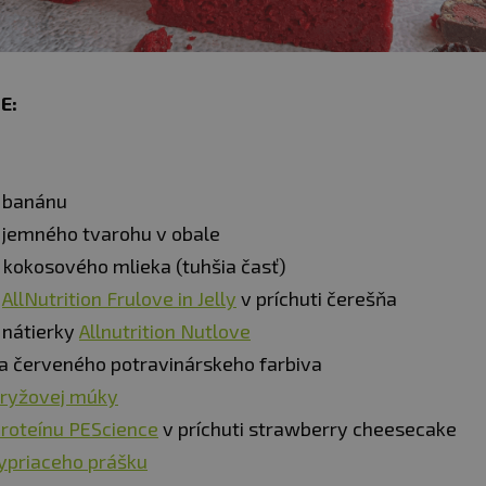
E:
 banánu
 jemného tvarohu v obale
 kokosového mlieka (tuhšia časť)
g
AllNutrition Frulove in Jelly
v príchuti čerešňa
 nátierky
Allnutrition Nutlove
ka červeného potravinárskeho farbiva
ryžovej múky
roteínu PEScience
v príchuti strawberry cheesecake
ypriaceho prášku