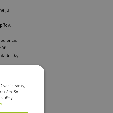
me ju
upňov,
diencií.
núť.
ladničky,
zdobíme
ívaní stránky,
 reklám. So
a účely
ov
 SYRUP