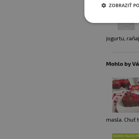
ZOBRAZIŤ P
jogurtu, raňa
Mohlo by Vá
masla. Chuť t