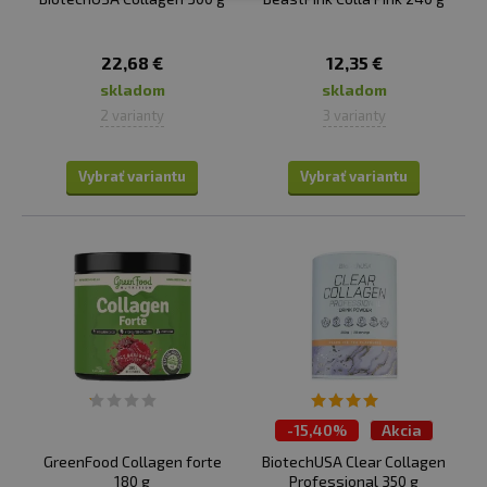
šľachách. Kolagén typu II je dôležitý najmä pre
správne fungovanie chrupavky.
Tento kolagén
22,68 €
12,35 €
nevytvára veľké zväzky vlákien, ako je tomu pri kolagéne
skladom
skladom
I, a z toho dôvodu je obsiahnutý práve v chrupavkách. V
2 varianty
3 varianty
chrupavke sa spolu s kolagénom druhého typu nachádza
ešte typ IX. a XI., avšak tie v suplementoch spravidla nie
sú.
Vybrať variantu
Vybrať variantu
Na našom e-shope nájdete prémiové doplnky stravy s
vysokým obsahom kolagénu doplneného o ďalšie látky
(vitamín C, kyselina hyalurónová) zvyšujúce jeho
účinnosť. Vyberať pritom môžete z formy voľného
prášku aj tabliet.
V prípade záujmu pre vás máme pripravenú aj zvláštnu
sekciu
komplexnej kĺbovej výživy
.
-
15,40%
Akcia
GreenFood Collagen forte
BiotechUSA Clear Collagen
180 g
Professional 350 g