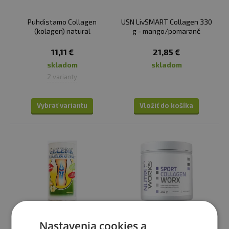
antioxidačných enzýmov v tele.
Puhdistamo Collagen
USN LivSMART Collagen 330
Nedostatok kolagénu sa môže prejavovať napríklad
(kolagen) natural
g - mango/pomaranč
zhoršenou kvalitou kože a jej zníženou elasticitou,
vráskami, rozstrapkanými nechtami, stratou lesku
11,11 €
21,85 €
vlasov i zníženou hybnosťou kĺbov a ich bolestivosťou.
skladom
skladom
2 varianty
✅
AKO HOVÄDZÍ KOLAGÉN UŽÍVAŤ?
V prípade kolagénu si z doplnkov stravy môžete vybrať
Vybrať variantu
Vložiť do košíka
samostatný kolagén, prípadne iba doplnený o
vitamín
C
podporujúci vlastnú tvorbu kolagénu, alebo
komplexnú kĺbovú výživu. V tej je kolagén len jednou z
väčšieho počtu chondroprotektívnych zložiek, ktoré
chránia kĺbové tkanivo pred poškodením a
opotrebovaním.
Samostatný kolagén je k dispozícii najčastejšie v
kapsuliach, želatínových tabletách alebo v prášku. V
prípade voľného prášku je možné ho užívať nielen
Nastavenia cookies a