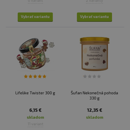
6 variant
2 varianty
Vybrať variantu
Vybrať variantu
Lifelike Twister 300 g
Šufan Nekonečná pohoda
330 g
6,15 €
12,35 €
skladom
skladom
11 variant