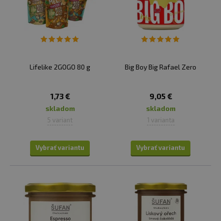
✅ AKÉ VYBRAŤ ORECHOVÉ MASLO?
Orieškový krém s čokoládou.
Kombinácia orechového
masla a čokolády, čo krému dodá bohatú chuť a
konzistenciu. Na našom e-shope nájdete rôzne varianty
vrátane mliečnej, horkej a bielej čokolády, čo ovplyvňuje
Lifelike 2GOGO 80 g
Big Boy Big Rafael Zero
ich chuť a sladkosť. Často sú aj bez pridaného cukru a
stávajú sa tak skvelou alternatívou klasickým nátierkam
zo supermarketu..
1,73 €
9,05 €
skladom
skladom
✅ AKO POUŽIŤ ORECHOVÉ KRÉMY?
5 variant
1 varianta
Možnosti využitia orieškových masiel sú skutočne
rozmanité a sú všestranným doplnkom pre rôzne
Vybrať variantu
Vybrať variantu
pokrmy a recepty.
Môžete ich konzumovať ako
samostatnú pochúťku na lyžičku alebo ich začleniť do
rôznych pokrmov
. Môžete ich pridať do jogurtu, kaše,
pudingu, na palacinky alebo na toasty. Orechové krémy
sú tiež často využívané pri pečení alebo na prípravu
omáčok v ázijskej kuchyni, kde dodávajú bohatú a