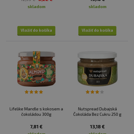
arašidové maslá aj orechy. Vybrané produkty spĺňajú
skladom
skladom
zásady Vegan, BIO az našej ponuky si vyberú aj tí, ktorí
dávajú prednosť výrobkom českého pôvodu.
Vložiť do košíka
Vložiť do košíka
Lifelike Mandle s kokosem a
Nutspread Dubajská
čokoládou 300g
Čokoláda Bez Cukru 250 g
7,81 €
13,18 €
skladom
skladom