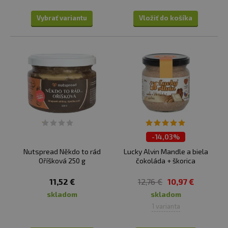
Vybrať variantu
Vložiť do košíka
-
14,03%
Nutspread Někdo to rád
Lucky Alvin Mandle a biela
Oříšková 250 g
čokoláda + škorica
11,52 €
12,76 €
10,97 €
skladom
skladom
1 varianta