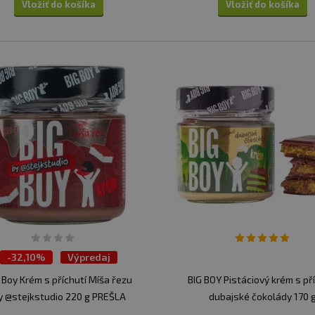
Vložiť do košíka
Vložiť do košíka
-
32,10%
Výpredaj
 Boy Krém s příchutí Míša řezu
BIG BOY Pistáciový krém s př
y @stejkstudio 220 g PREŠLA
dubajské čokolády 170 
DMT 28.6.2026
(limitovaná edice)