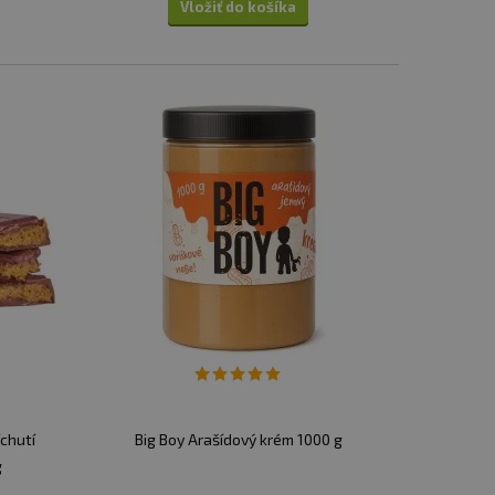
Vložiť do košíka
íchutí
Big Boy Arašídový krém 1000 g
g