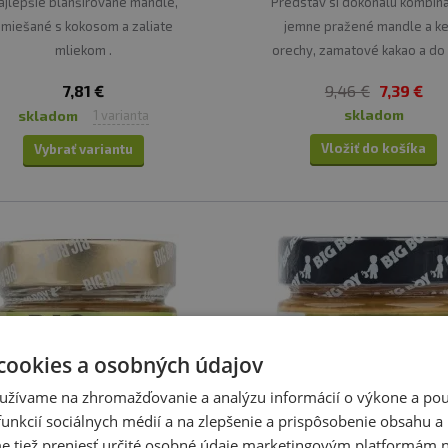
ajlepšie blanšírované mandle,
Predstav si dokonalú kombiná
zmiešané s kokosom a zaliate
jemne pražené mandle a k
mliekom .
orechy, zamatové kakao a do
mäkučké mini marshmallow, 
7,81 €
9,46 €
7,39 €
dodajú každej lyžičke tú spr
skladom
skladom
1 varianta
rozprávkovú bodku.
Vložiť do košíka
Vybrať variantu
cookies a osobných údajov
užívame na zhromažďovanie a analýzu informácií o výkone a použ
unkcií sociálnych médií a na zlepšenie a prispôsobenie obsahu a
tiež preniesť určité osobné údaje marketingovým platformám n