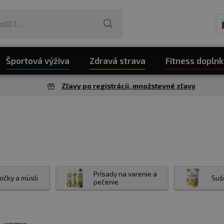
Športová výživa
Zdravá strava
Fitness doplnk
Zľavy po registrácii, množstevné zľavy
Prísady na varenie a
ločky a müsli
Suš
pečenie