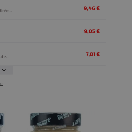
9,46 €
Krém...
9,05 €
7,81 €
te...
ie