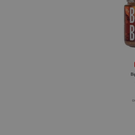
Bi
s
o