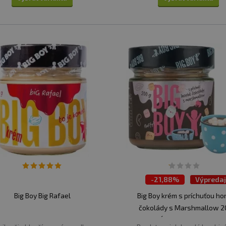
-
21,88%
Výpreda
Big Boy Big Rafael
Big Boy krém s príchuťou ho
čokolády s Marshmallow 2
VÝPREDAJ 31.07.2026