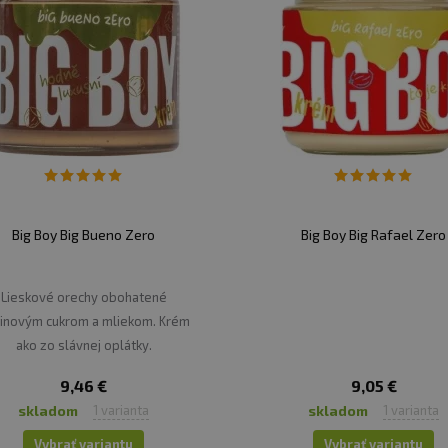
Big Boy Big Bueno Zero
Big Boy Big Rafael Zero
Lieskové orechy obohatené
tinovým cukrom a mliekom. Krém
ako zo slávnej oplátky.
9,46 €
9,05 €
skladom
skladom
1 varianta
1 varianta
Vybrať variantu
Vybrať variantu