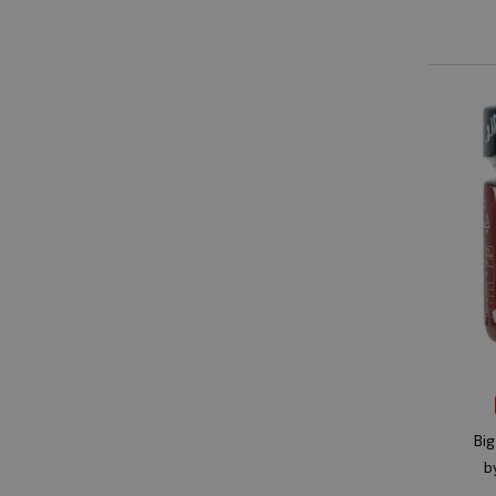
Big
b