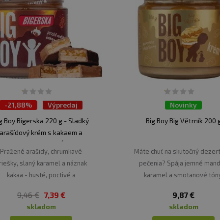
-
21,88%
Výpredaj
Novinky
g Boy Bigerska 220 g - Sladký
Big Boy Big Větrník 200 
arašídový krém s kakaem a
laným karamelem VÝPREDAJ
Pražené arašidy, chrumkavé
Máte chuť na skutočný dezer
8.9.2026
riešky, slaný karamel a náznak
pečenia? Spája jemné mand
kakaa - husté, poctivé a
karamel a smotanové tón
nebezpečne dobré.
9,46 €
7,39 €
9,87 €
skladom
skladom