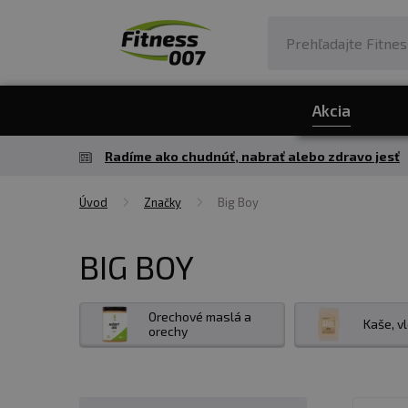
Akcia
Radíme ako chudnúť, nabrať alebo zdravo jesť
Úvod
Značky
Big Boy
BIG BOY
Orechové maslá a
Kaše, v
orechy