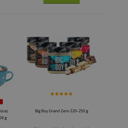
j
rúcej
Big Boy Grand Zero 220-250 g
00 g