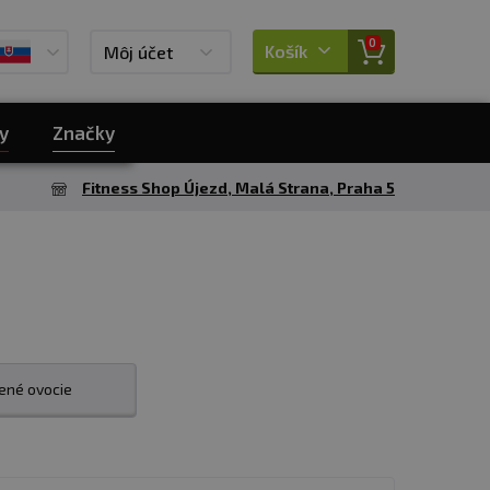
0
Košík
Môj účet
y
Značky
Fitness Shop Újezd, Malá Strana, Praha 5
ené ovocie