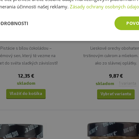
merania účinnosti našej reklamy.
Zásady ochrany osobných údaj
ODROBNOSTI
POVO
 Boy Pistácie s bílou čokoládou
Big Boy Big Bueno
220 g
Pistácie s bílou čokoládou –
Lieskové orechy obohate
rémový sen, který tě vezme na
trstinovým cukrom a mliekom.
et do světa sladkých závislostí!
ako zo slávnej oplátky.
12,35 €
9,87 €
skladom
skladom
1 varianta
Vložiť do košíka
Vybrať variantu