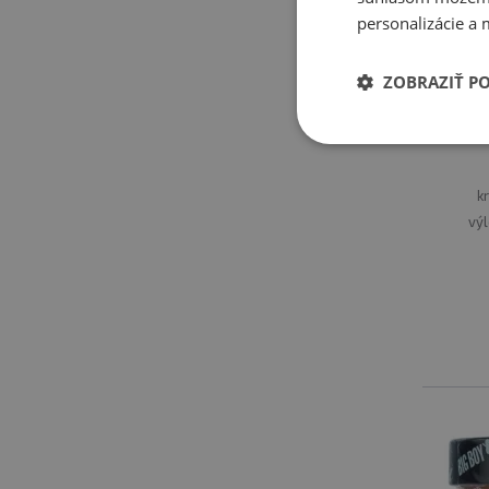
personalizácie a 
ZOBRAZIŤ P
Big
k
výl