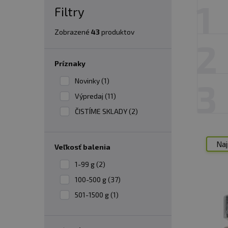
1
Filtry
Zobrazené
43
produktov
2
Príznaky
Novinky (1)
3
Výpredaj (11)
ČISTÍME SKLADY (2)
Naj
veľkosť balenia
1-99 g (2)
100-500 g (37)
501-1500 g (1)