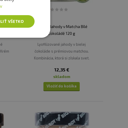
ov
LIŤ VŠETKO
Big Boy Jahody v Matcha Bílé
Čokoládě 120 g
né
Lyofilizované jahody v bielej
 Krém
čokoláde s prémiovou matchou.
Kombinácia, ktorá si získala svet.
12,35 €
skladom
Vložiť do košíka