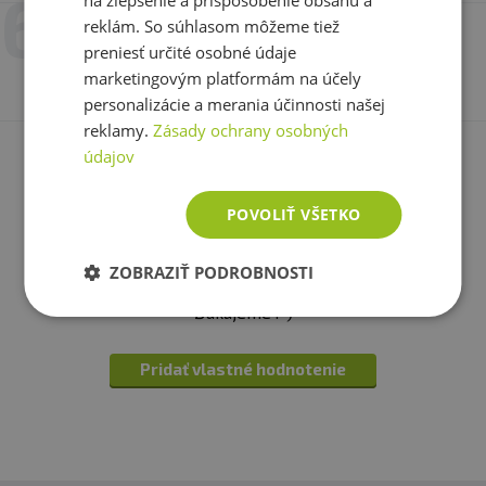
na zlepšenie a prispôsobenie obsahu a
reklám. So súhlasom môžeme tiež
30. 9. 2024 v 14:19
Gabriela
preniesť určité osobné údaje
marketingovým platformám na účely
Kupujeme pravidelně
personalizácie a merania účinnosti našej
reklamy.
Zásady ochrany osobných
údajov
Ďalšia
POVOLIŤ VŠETKO
Máte s produktom skúsenosť? Napíšte recenziu a
ZOBRAZIŤ PODROBNOSTI
pomôžte tak ostatným zákazníkom s rozhodovaním.
Ďakujeme :-)
Pridať vlastné hodnotenie