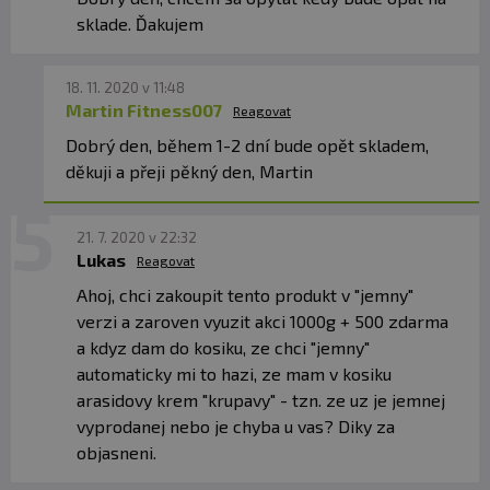
sklade. Ďakujem
18. 11. 2020 v 11:48
Martin Fitness007
Reagovat
Dobrý den, během 1-2 dní bude opět skladem,
děkuji a přeji pěkný den, Martin
21. 7. 2020 v 22:32
Lukas
Reagovat
Ahoj, chci zakoupit tento produkt v "jemny"
verzi a zaroven vyuzit akci 1000g + 500 zdarma
a kdyz dam do kosiku, ze chci "jemny"
automaticky mi to hazi, ze mam v kosiku
arasidovy krem "krupavy" - tzn. ze uz je jemnej
vyprodanej nebo je chyba u vas? Diky za
objasneni.