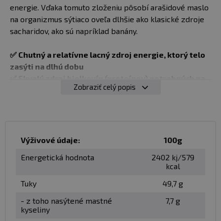
energie. Vďaka tomuto zloženiu pôsobí arašidové maslo
na organizmus sýtiaco oveľa dlhšie ako klasické zdroje
sacharidov, ako sú napríklad banány.
✅ Chutný a relatívne lacný zdroj energie, ktorý telo
zasýti na dlhú dobu
✅ Skvelý zdroj bielkovín (proteínov) potrebných na
Zobraziť celý popis
rýchlu regeneráciu a obnovu svalovej hmoty
✅ Môže znižovať riziko srdcových ochorení
✅ Obsahuje vitamín E, horčík, je zdrojom vlákniny
✅ Arašidové maslo sa ľahko kombinuje s mnohými
inými potravinami
Výživové údaje:
100g
Energetická hodnota
2402 kj/579
kcal
Odporúčané užívanie:
Do kaší, na palacinky alebo len
Tuky
49,7 g
tak na lyžičke na doplnenie energie.
- z toho nasýtené mastné
7,7 g
Balenie
: 1000 g
kyseliny