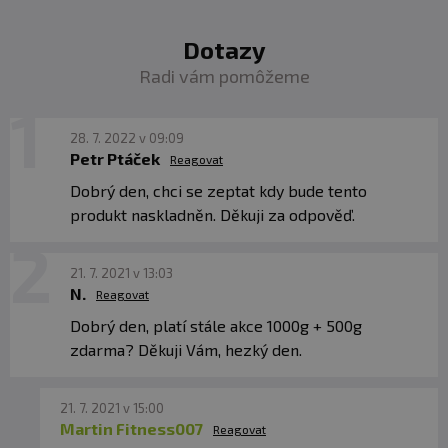
Dotazy
Radi vám pomôžeme
28. 7. 2022 v 09:09
Petr Ptáček
Reagovat
Dobrý den, chci se zeptat kdy bude tento
produkt naskladněn. Děkuji za odpověď.
21. 7. 2021 v 13:03
N.
Reagovat
Dobrý den, platí stále akce 1000g + 500g
zdarma? Děkuji Vám, hezký den.
21. 7. 2021 v 15:00
Martin Fitness007
Reagovat