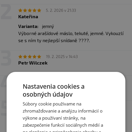
5. 2. 2026 v 21:33
Kateřina
Varianta:
jemný
Výborné arašídové máslo, tekuté, jemné. Vykouzlí
se s ním ty nejlepší snídaně ????.
19. 2. 2025 v 14:43
Petr Wilczek
19. 2. 2025 v 14:43
Nastavenia cookies a
Petr Wilczek
osobných údajov
Súbory cookie používame na
10. 10. 2024 v 18:12
zhromažďovanie a analýzu informácií o
Lenka
výkone a používaní stránky, na
Mňam
zabezpečenie funkcií sociálnych médií a