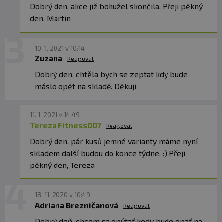
Dobrý den, akce již bohužel skončila. Přeji pěkný
den, Martin
10. 1. 2021 v 10:14
Zuzana
Reagovat
Dobrý den, chtěla bych se zeptat kdy bude
máslo opět na skladě. Děkuji
11. 1. 2021 v 14:49
Tereza Fitness007
Reagovat
Dobrý den, pár kusů jemné varianty máme nyní
skladem další budou do konce týdne. :) Přeji
pěkný den, Tereza
18. 11. 2020 v 10:49
Adriana Brezničanová
Reagovat
Dobrý deň, chcem sa opýtať kedy bude opäť na