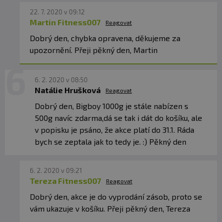
22. 7. 2020 v 09:12
Martin Fitness007
Reagovat
Dobrý den, chybka opravena, děkujeme za
upozornění. Přeji pěkný den, Martin
6. 2. 2020 v 08:50
Natálie Hrušková
Reagovat
Dobrý den, Bigboy 1000g je stále nabízen s
500g navíc zdarma,dá se tak i dát do košíku, ale
v popisku je psáno, že akce platí do 31.1. Ráda
bych se zeptala jak to tedy je. :) Pěkný den
6. 2. 2020 v 09:21
Tereza Fitness007
Reagovat
Dobrý den, akce je do vyprodání zásob, proto se
vám ukazuje v košíku. Přeji pěkný den, Tereza