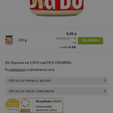
9,05 €
skladom > 10
220 g
Do košíka
ks
u vás
11.08.
Doprava od 2,90 € nad 69 € ZADARMO.
Po
prihlásení
zvýhodnená cena
VŠETKO OD VÝROBCU: BIG BOY
VŠETKO ZO SEKCIE: ČOKOLÁDOVÉ