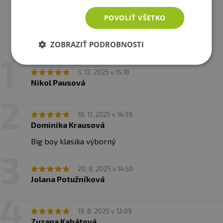
POVOLIŤ VŠETKO
Recenzie
ZOBRAZIŤ PODROBNOSTI
Už hodnotilo 10 zákazníkov
3. 12. 2025 v 15:18
Nikol Pausová
18. 11. 2025 v 14:39
Dominika Krausová
Big boy klasika výborný
20. 8. 2025 v 14:50
Jolana Potužníková
19. 8. 2025 v 12:09
Zuzana Kabátová