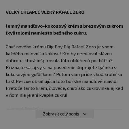
VEĽKÝ CHLAPEC VEĽKÝ RAFAEL ZERO
Jemný mandľovo-kokosový krém s brezovým cukrom
(xylitolom) namiesto bežného cukru.
Chuť nového krému Big Boy Big Rafael Zero je snom
každého milovníka kokosu! Kto by nemiloval slávnu
dobrotu, ktorá inšpirovala túto obľúbenú pochúťku?
Priznajte sa, aj vy si na posedenie doprajete tyčinku s
kokosovými guľôčkami? Potom vám príde vhod krabička
Last Rescue obsahujúca toto božské mandľové maslo!
Pretože tento krém, človeče, chutí ako cukrovinka, aj keď
v ňom nie je ani kvapka cukru!
✅ jemná štruktúra
Zobraziť celý popis
✅ božské mandľové maslo s kokosovou príchuťou
✅ krém, ktorý chutí ako cukrík