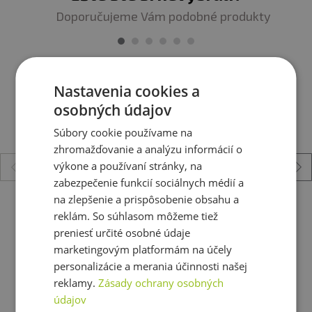
mlieko
Doporučujeme Vám podobné produkty
Nastavenia cookies a
osobných údajov
Súbory cookie používame na
zhromažďovanie a analýzu informácií o
výkone a používaní stránky, na
zabezpečenie funkcií sociálnych médií a
na zlepšenie a prispôsobenie obsahu a
Big Boy Grand Zero 220-250 g
reklám. So súhlasom môžeme tiež
preniesť určité osobné údaje
6,98 €
marketingovým platformám na účely
skladom
personalizácie a merania účinnosti našej
reklamy.
Zásady ochrany osobných
údajov
Zobraziť všetky produkty v akcii