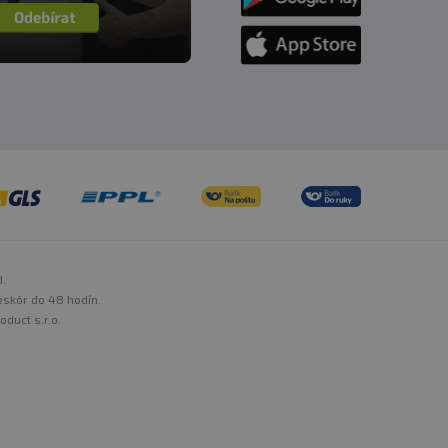
d.
eskôr do 48 hodín.
oduct s.r.o.