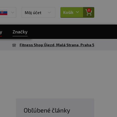
0
Košík
Môj účet
y
Značky
Fitness Shop Újezd, Malá Strana, Praha 5
Obľúbené články