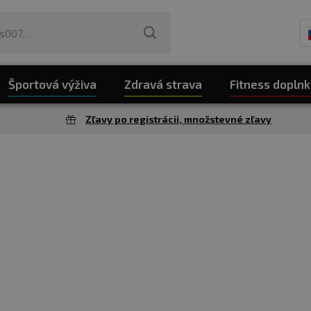
Športová výživa
Zdravá strava
Fitness doplnk
Zľavy po registrácii, množstevné zľavy