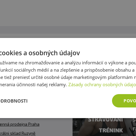
ov hovorí za všetko!
Obch
cookies a osobných údajov
Ing. 
réky máme za 6 789 pozitívnych
užívame na zhromažďovanie a analýzu informácií o výkone a použ
Viac o
unkcií sociálnych médií a na zlepšenie a prispôsobenie obsahu a
tiež preniesť určité osobné údaje marketingovým platformám n
merania účinnosti našej reklamy.
Zásady ochrany osobných údaj
ty
ODROBNOSTI
POVO
@fitness007.cz
 777 290 469
enná prodejna Praha
rálni sklad Ruzyně