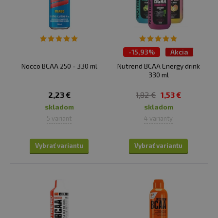
ochranu svalovej hmoty.
Podpora regenerácie:
pomáhajú urýchliť proces
regenerácie svalov po náročnom tréningu.
Syntéza svalových bielkovín:
BCAA sú základnými
-
15,93%
Akcia
stavebnými kameňmi. Ako také podporujú rast svalov
Nocco BCAA 250 - 330 ml
Nutrend BCAA Energy drink
a zlepšujú regeneráciu svalov po tréningu.
330 ml
Zníženie únavy:
Počas fyzického cvičenia môžu
BCAA pomôcť znížiť pocit únavy a vyčerpania, čo
2,23 €
1,82 €
1,53 €
umožňuje dlhší a efektívnejší tréning a lepší výkon.
skladom
skladom
Ochrana svalov:
BCAA chránia pred katabolizmom.
5 variant
4 varianty
Ak cvičíte na prázdny žalúdok alebo počas redukčných
diét, keď telo môže vyžadovať zvýšenú ochranu svalov,
Vybrať variantu
Vybrať variantu
BCAA sú ideálne.
Zlepšenie energetického metabolizmu
: BCAA
môžu slúžiť ako zdroj energie počas fyzickej aktivity.
Najmä počas dlhodobého vytrvalostného tréningu
alebo pri nízkom príjme energie môžu BCAA slúžiť ako
alternatívny zdroj paliva pre svaly.