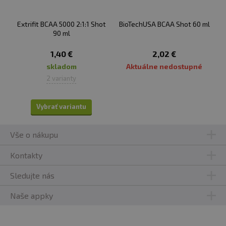
bielkovín a majú pre telo dôležité funkcie bez ohľadu
na pohlavie.
Ženám môžu BCAA ponúknuť niekoľko
Extrifit BCAA 5000 2:1:1 Shot
BioTechUSA BCAA Shot 60 ml
výhod:
90 ml
Podpora regenerácie:
1,40 €
BCAA môžu pomôcť skrátiť
2,02 €
čas regenerácie svalov po fyzickej aktivite, čo je veľmi
skladom
Aktuálne nedostupné
prospešné pre ženy, ktoré sa venujú tréningu alebo
2 varianty
športovým aktivitám.
Udržanie svalovej hmoty:
BCAA sú kľúčové pre
Vybrať variantu
syntézu svalových bielkovín a môžu pomôcť podporiť
udržanie alebo rast svalovej hmoty u žien, ktoré majú
Vše o nákupu
tento cieľ.
Zníženie únavy:
počas fyzického cvičenia môžu
Kontakty
BCAA pomôcť znížiť vnímanú únavu a zlepšiť výkon.
Podpora pri diéte:
BCAA môžu byť užitočné, ak sa
Sledujte nás
snažíte schudnúť, pretože pomáhajú minimalizovať
Naše appky
odbúravanie svalov počas diéty.
✅
EXISTUJÚ ŠPECIÁLNE VARIANTY BCAA PRE VEGÁNOV