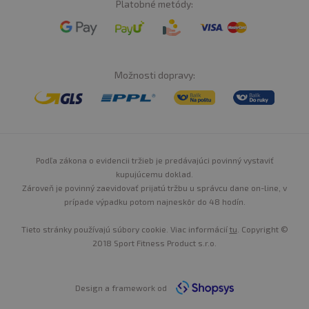
Platobné metódy:
ALEBO VEGETARIÁNOV?
Samozrejme, existujú aj špeciálne varianty BCAA, ktoré
sú vhodné pre vegánov a vegetariánov. Pre vegánov a
vegetariánov, ktorí nekonzumujú žiadne živočíšne
Možnosti dopravy:
produkty, sú k dispozícii BCAA vyrobené z rastlinných
zdrojov. Vegánske BCAA môžu pochádzať z rôznych
rastlinných zdrojov, ako sú kukurica, sója, cukrová trstina
alebo fermentované rastlinné bielkoviny.
Tieto
vegánske varianty BCAA
sú rovnako účinné ako BCAA
zo živočíšnych zdrojov a poskytujú všetky kľúčové
Podľa zákona o evidencii tržieb je predávajúci povinný vystaviť
kupujúcemu doklad.
výhody.
Zároveň je povinný zaevidovať prijatú tržbu u správcu dane on-line, v
prípade výpadku potom najneskôr do 48 hodín.
Tieto stránky používajú súbory cookie. Viac informácií
tu
. Copyright ©
2018 Sport Fitness Product s.r.o.
Design a framework od