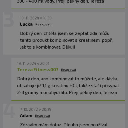
300 - 400 ml vody. Přeji pěkný den, Tereza
19. 11. 2024 v 18:38
Lucka
Reagovat
Dobrý den, chtěla jsem se zeptat zda můžu
tento produkt kombinovat s kreatinem, popř.
Jak to s kombinovat. Děkuji
19. 11. 2024 v 20:01
Tereza Fitness007
Reagovat
Dobrý den, ano kombinovat to můžete, ale dávka
obsahuje již 1,1 g kreatinu HCl, takže stačí přisypat
2-3 gramy monohydrátu. Přeji pěkný den, Tereza
7. 10. 2022 v 20:39
Adam
Reagovat
Zdravím mám dotaz. Dlouho jsem používal