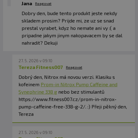
Jana
Reagovat
Počet dávok v balení:
10
Dobry den, bude tento produkt jeste nekdy
skladem prosim? Prijde mi, ze uz se snad
Minimálna trvanlivosť:
pozri obal
prestal vyrabet, kdyz ho nemate ani vy :( a
pripadne jakym jinym nakopavacem by se dal
Upozornenie:
Výživový doplnok. Výrobok nie je vhodný
nahradit? Dekuji
pre deti, tehotné a dojčiace ženy, osoby s ochoreniami
dýchacích ciest, srdca, ciev, pečene a obličiek a
poruchami krvného tlaku. Uchovávajte mimo dosahu
27. 5. 2026 v 09:10
detí. Uchovávajte v suchu, chráňte pred priamym
Tereza Fitness007
Reagovat
slnečným žiarením a mrazom. Dbajte na to, aby bol obal
Dobrý den, Nitrox má novou verzi. Klasiku s
dobre uzatvorený a aby bol dodržaný spôsob prípravy.
kofeinem
Prom-in Nitrox Pump Caffeine and
Neprekračujte odporúčanú dennú dávku. Výrobca
Synephrine 338 g
nebo bez stimulantů
nezodpovedá za škody spôsobené nesprávnym
https://www.fitness007.cz/prom-in-nitrox-
používaním alebo skladovaním. Výrobok nie je náhradou
pump-caffeine-free-338-g-2/. :) Přeji pěkný den,
pestrej stravy.
Tereza
Upozornenie
pre
alergikov
:
Alergény
v zlo
žk
ách
výrobku sú zvýraznené
tu
čn
ým
písmom .
27. 5. 2026 v 09:10