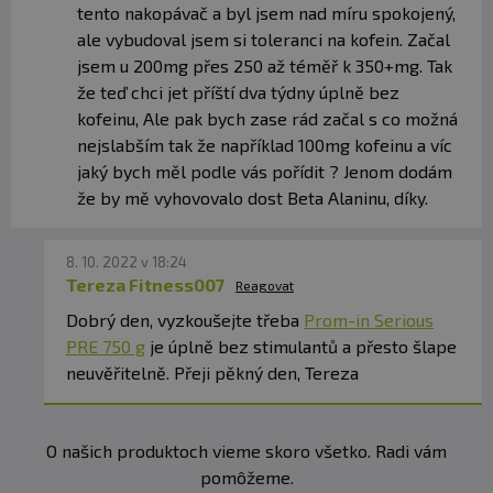
tento nakopávač a byl jsem nad míru spokojený,
ale vybudoval jsem si toleranci na kofein. Začal
jsem u 200mg přes 250 až téměř k 350+mg. Tak
že teď chci jet příští dva týdny úplně bez
kofeinu, Ale pak bych zase rád začal s co možná
nejslabším tak že například 100mg kofeinu a víc
jaký bych měl podle vás pořídit ? Jenom dodám
že by mě vyhovovalo dost Beta Alaninu, díky.
8. 10. 2022 v 18:24
Tereza Fitness007
Reagovat
Dobrý den, vyzkoušejte třeba
Prom-in Serious
PRE 750 g
je úplně bez stimulantů a přesto šlape
neuvěřitelně. Přeji pěkný den, Tereza
O našich produktoch vieme skoro všetko. Radi vám
pomôžeme.