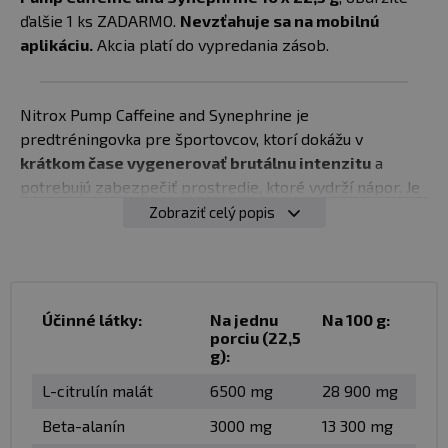
ďalšie 1 ks ZADARMO.
Nevzťahuje sa na mobilnú
aplikáciu.
Akcia platí do vypredania zásob.
Nitrox Pump Caffeine and Synephrine je
predtréningovka pre športovcov, ktorí dokážu v
krátkom čase vygenerovať brutálnu intenzitu
a
potrebujú zabezpečiť prostredie, ktoré vydrží nápor. Je
postavený na synergii
citrulínu, A-AKG, beta-alanínu a
Zobraziť celý popis
kreatínu HCl
, ktoré vytvárajú podmienky pre
nekompromisne ťažké sety
. Komplex Neurofocus
(tyrozín, teanín, CDP-cholín) doplnený o kofeín a
synefrín
podporuje sústredenie a kontrolovanú
Účinné látky:
Na jednu
Na 100 g:
kontrolu intenzity - bez nadmernej stimulácie
.
porciu (22,5
g):
L-citrulín malát
6500 mg
28 900 mg
✅
Pre športovcov, ktorí trénujú krátko, tvrdo a chcú
podať čo najlepší výkon v obmedzenom čase.
Beta-alanín
3000 mg
13 300 mg