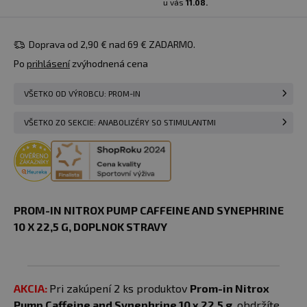
u vás
11.08.
Doprava od 2,90 € nad 69 € ZADARMO.
Po
prihlásení
zvýhodnená cena
VŠETKO OD VÝROBCU: PROM-IN
VŠETKO ZO SEKCIE: ANABOLIZÉRY SO STIMULANTMI
PROM-IN NITROX PUMP CAFFEINE AND SYNEPHRINE
10 X 22,5 G​, DOPLNOK STRAVY
AKCIA:
Pri zakúpení 2 ks produktov
Prom-in Nitrox
Pump Caffeine and Synephrine 10 x 22,5 g
, obdržíte