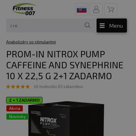
Menu
Anabolizéry so stimulantmi
PROM-IN NITROX PUMP
CAFFEINE AND SYNEPHRINE
10 X 22,5 G 2+1 ZADARMO
Už hodnotilo 63 zákazníkov
2 + 1 ZADARMO
Akcia
Novinky