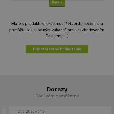
Ďalšia
✅ Okamžitý štart.
Máte s produktom skúsenosť? Napíšte recenziu a
✅ Čisté sústredenie.
pomôžte tak ostatným zákazníkom s rozhodovaním.
✅ Kontrolovaný agresívny výkon.
Ďakujeme :-)
✅ Pre ľudí, ktorí majú v sebe viac disciplíny, než si
väčšina dokáže predstaviť.
✅ Nitrox bol vytvorený pre športovcov, ktorí
Pridať vlastné hodnotenie
nevyhľadávajú motiváciu - oni ňou žijú.
✅ Predtréningovka na krátke a intenzívne tréningy
Odporúčané dávkovanie:
Užívajte 15-30 minút pred
tréningom.
Dotazy
Balenie:
10 x 22,5 g
Radi vám pomôžeme
Dávka:
22,5 g
27. 5. 2026 v 04:54