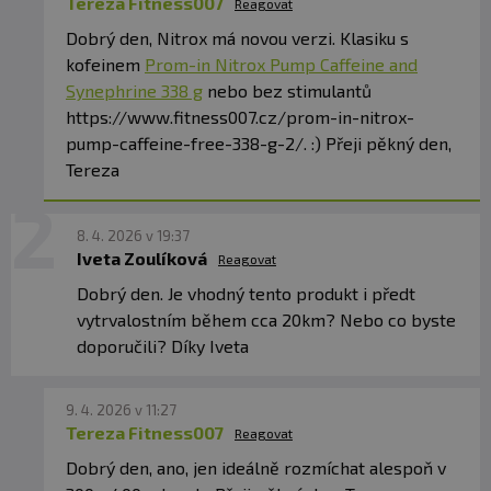
Tereza Fitness007
Reagovat
Dobrý den, Nitrox má novou verzi. Klasiku s
kofeinem
Prom-in Nitrox Pump Caffeine and
Synephrine 338 g
nebo bez stimulantů
https://www.fitness007.cz/prom-in-nitrox-
pump-caffeine-free-338-g-2/. :) Přeji pěkný den,
Tereza
8. 4. 2026 v 19:37
Iveta Zoulíková
Reagovat
Dobrý den. Je vhodný tento produkt i předt
vytrvalostním během cca 20km? Nebo co byste
doporučili? Díky Iveta
9. 4. 2026 v 11:27
Tereza Fitness007
Reagovat
Dobrý den, ano, jen ideálně rozmíchat alespoň v