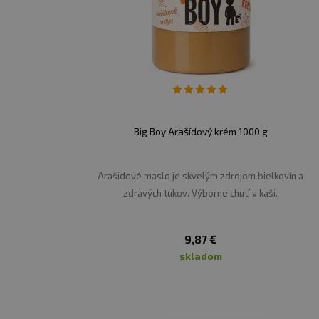
Bílkoviny
Sůl
Výživové údaje: Lázeňská promenáda
Big Boy Arašídový krém 1000 g
Energetická hodnota
Tuky
Arašidové maslo je skvelým zdrojom bielkovín a
- z toho nasycené mastné kyseliny:
zdravých tukov. Výborne chutí v kaši.
Sacharidy
- z toho cukry:
9,87 €
skladom
Vláknina:
Bílkoviny:
Sůl