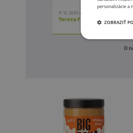
- z toho cukry
personalizácie a 
Vláknina
11. 12. 2025 v 15:58
Tereza Fitness007
Reagovat
Bílkoviny
ZOBRAZIŤ P
Sůl
O n
Výživové údaje: Skořicové bueno
Energetická hodnota:
Tuky
- z toho nasycené mastné kyseliny
Sacharidy
- z toho cukry:
Vláknina: