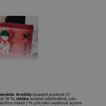
menáda
:
Arašídy
loupané pražené 37
né 30 %,
mléko
sušené odstředěné, cukr
 skořice mletá 1 %, přírodní vanilkové aroma