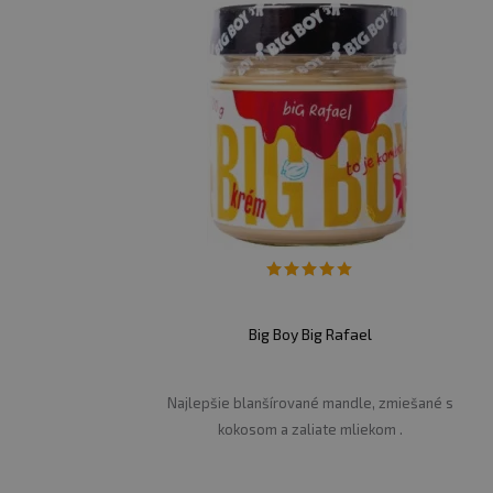
Výživové údaje: vaječňák
Energetická hodnota
Tuky
- z toho nasycené mastné kyseliny
Sacharidy
- z toho cukry
Big Boy Big Rafael
Vláknina
Bílkoviny
Najlepšie blanšírované mandle, zmiešané s
Sůl
kokosom a zaliate mliekom .