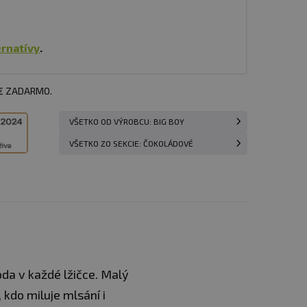
ernatívy
.
 € ZADARMO.
VŠETKO OD VÝROBCU: BIG BOY
VŠETKO ZO SEKCIE: ČOKOLÁDOVÉ
oda v každé lžičce. Malý
 kdo miluje mlsání i