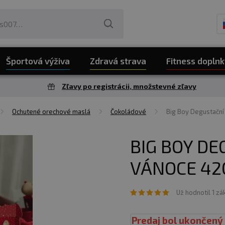
Športová výživa
Zdravá strava
Fitness doplnk
Zľavy po registrácii, množstevné zľavy
Ochutené orechové maslá
Čokoládové
Big Boy Degustační
BIG BOY DE
VÁNOCE 42
Už hodnotil 1 zá
Predaj bol ukončený