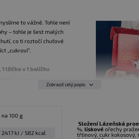
yslíme to vážně. Tohle není
hy – tohle je šest malých
hutí, co ti roztočí chuťové
íct „cukroví“.
1 lžička v 1 balíčku
tence
Zobraziť celý popis
ten nejlepší okamžik Vánoc –
na 100 g
Složení Lázeňská pro
ehlídáš, když prostě mlsáš bez výčitek.
%,
lískové
ořechy praže
2417 kJ / 582 kcal
třtinový, cukr kokosový,