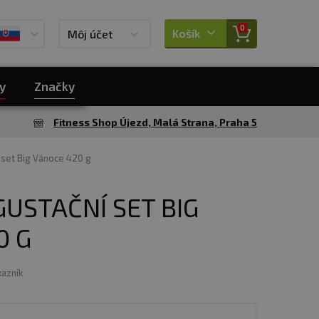
0
Košík
Môj účet
y
Značky
Fitness Shop Újezd, Malá Strana, Praha 5
 set Big Vánoce 420 g
GUSTAČNÍ SET BIG
0 G
kazník