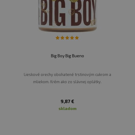
Mléčný
protein
13 g
(vápníkový
kaseinát
,
iz
(maltitol, sukralóza), k
0,1 g
krém se sladidlem (sladi
ořechy
, nízkotučný kak
řepkový olej, emulgátory 
(glycerin), sušené plnot
hmota, řepkový olej, příro
emulgátory (lecitiny (soj
na 100 g
Big Boy Big Bueno
2323 kJ/ 558 kcal
38 g
Lieskové orechy obohatené trstinovým cukrom a
4,3 g
mliekom. Krém ako zo slávnej oplátky.
33 g
27 g
9,87 €
skladom
5,6 g
19 g
0,07 g