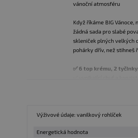
vánoční atmosféru
Když říkáme BIG Vánoce, m
žádná sada pro slabé pova
skleniček plných velkých c
pohárky dřív, než stihneš ř
✅ 6 top krému, 2 tyčinky, 
✅ vynikající chuť a konzis
✅ kvalitní ingredience
✅ skvělý dárek
Výživové údaje: vanilkový rohlíček
Každá lžička chutná jako 
když se směješ, když se n
Energetická hodnota