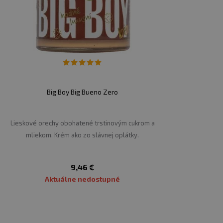
olát
syrovátkového
proteinu), sladidla
olagenový hydrolyzát,
oříškový
nugátový
dlo (maltitol), bambucké máslo,
lískové
aový prášek, sušené odtučněné
mléko
,
(lecitiny (
soja
))), kakaové máslo, zvlhčovač
učné
mléko
, lískové ořechy, voda, kakaová
dní příchuť, přírodní vanilková příchuť, sůl,
a)).
Big Boy Big Bueno Zero
Lieskové orechy obohatené trstinovým cukrom a
mliekom. Krém ako zo slávnej oplátky.
9,46 €
Aktuálne nedostupné