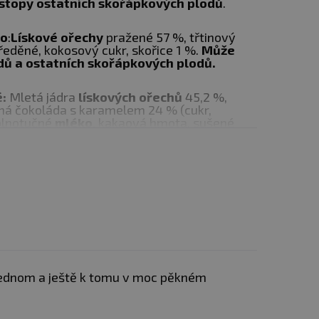
stopy ostatních skořápkových plodů
.
no
:
Lískové
ořechy
pražené 57 %, třtinový
eděné, kokosový cukr, skořice 1 %.
Může
dů a ostatních skořápkových plodů.
é:
Mletá jádra
lískových ořechů
45,2 %,
á čokoláda s karamelem 24 % (cukr,
plnotučné
mléko
, kakaová hmota, sušené
melizovaný cukr 1,5%,
n, aroma, koření - paprika, přírodní vanilkový
čeho.
í 0,8 % (skořice, koriandr, badyán, nové
muškátový ořech, muškátový květ, fenykl)
onzumaci. Případný
omíchejte.
á jádra
kešu
ořechů 56 %, bílá čokoláda s
inový cukr, kakaové máslo,
mléko
sušené,
n, vanilkový extrakt, vanilka kousky),
ečný
bílek
6 % (vaječnýbílek, regulátor
onová), Ghí (bezvodý máselný tuk), rumové
v jednom a ještě k tomu v moc pěkném
vé aroma