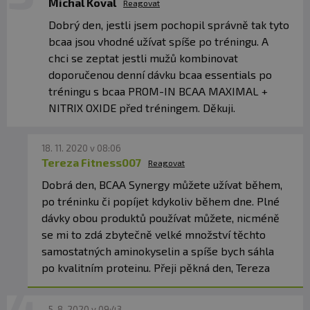
Michal Koval
Reagovat
Dobrý den, jestli jsem pochopil správně tak tyto
bcaa jsou vhodné užívat spíše po tréningu. A
chci se zeptat jestli mužů kombinovat
doporučenou denní dávku bcaa essentials po
tréningu s bcaa PROM-IN BCAA MAXIMAL +
NITRIX OXIDE před tréningem. Děkuji.
18. 11. 2020 v 08:06
Tereza Fitness007
Reagovat
Dobrá den, BCAA Synergy můžete užívat během,
po tréninku či popíjet kdykoliv během dne. Plné
dávky obou produktů používat můžete, nicméně
se mi to zdá zbytečně velké množství těchto
samostatných aminokyselin a spíše bych sáhla
po kvalitním proteinu. Přeji pěkná den, Tereza
5. 8. 2020 v 09:43