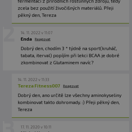
fermentací z přírodních rostlinných zdrojů, tedy
zcela bez použití živočišných materiálů. Přeji
pěkný den, Tereza
14. 11. 2022 v 11:07
Enda
Reagovat
Dobrý den, chodím 3 * týdně na sport(kruháč,
tabata, iterval) popíjím při lekci BCAA je dobré
zkombinovat z Glutaminem navíc?
14. 11. 2022 v 11:33
Tereza Fitness007
Reagovat
Dobrý den, ano určitě lze všechny aminokyseliny
kombinovat takto dohromady. :) Přeji pěkný den,
Tereza
17. 11. 2020 v 10:11