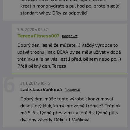
kreatin monohydrate a pul hod po, protein gold
standart whey. Díky za odpověď
5. 5. 2020 v 09:57
Tereza Fitness007
Reagovat
Dobrý den, jasně že můžete. :) Každý výrobce to
udává trochu jinak, BCAA by se měla užívat v době
tréninku a je na vás, jestli před, během nebo po. :)
Přeji pěkný den, Tereza
31. 1. 2017 v 10:46
Ladislava Vaňková
Reagovat
Dobrý den, může tento výrobek konzumovat
desetiletý kluk, který intezivně trénuje? Trénink
má 5-6 x týdně přes zimu, v létě 3 x týdně půls
dva dny závody. Děkuji. L.Vaňková