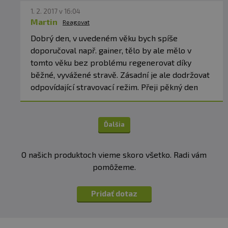
1. 2. 2017 v 16:04
Martin
Reagovat
Dobrý den, v uvedeném věku bych spíše
doporučoval např. gainer, tělo by ale mělo v
tomto věku bez problému regenerovat díky
běžné, vyvážené stravě. Zásadní je ale dodržovat
odpovídající stravovací režim. Přeji pěkný den
Ďalšia
O našich produktoch vieme skoro všetko. Radi vám
pomôžeme.
Pridať dotaz