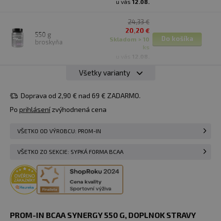
u vás
12.08.
24,33 €
20,20 €
550 g
Do košíka
skladom > 10
broskyňa
ks
u vás
12.08.
Všetky varianty
24,33 €
20,20 €
550 g
Do košíka
skladom > 10
Doprava od 2,90 € nad 69 € ZADARMO.
pomaranč
ks
Po
prihlásení
zvýhodnená cena
u vás
12.08.
24,33 €
VŠETKO OD VÝROBCU: PROM-IN
20,20 €
550 g
zelené
Do košíka
skladom > 10
VŠETKO ZO SEKCIE: SYPKÁ FORMA BCAA
jablko
ks
u vás
12.08.
24,33 €
20,20 €
550 g
Do košíka
skladom > 10
višňa
ks
PROM-IN BCAA SYNERGY 550 G, DOPLNOK STRAVY
u vás
12.08.