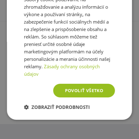
Varianta:
malina
pred mrazom. Výrobca ani predajca nezodpovedajú za
zhromažďovanie a analýzu informácií o
dokončujem meloun, ešte som ho neskúšal
vady spôsobené nesprávnym skladovaním a používaním.
výkone a používaní stránky, na
zabezpečenie funkcií sociálnych médií a
Upozornenie pre alergikov:​
Alergény ve složení
na zlepšenie a prispôsobenie obsahu a
produktu
tučně
zvýrazněné.
Ďalšia
reklám. So súhlasom môžeme tiež
preniesť určité osobné údaje
marketingovým platformám na účely
personalizácie a merania účinnosti našej
Máte s produktom skúsenosť? Napíšte recenziu a
reklamy.
Zásady ochrany osobných
pomôžte tak ostatným zákazníkom s rozhodovaním.
údajov
Ďakujeme :-)
POVOLIŤ VŠETKO
Pridať vlastné hodnotenie
ZOBRAZIŤ PODROBNOSTI