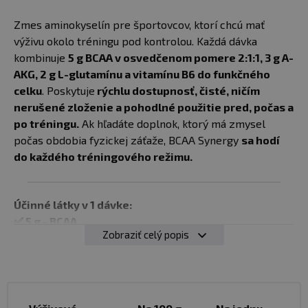
Zmes aminokyselín pre športovcov, ktorí chcú mať
24,33 €
20,20 €
výživu okolo tréningu pod kontrolou. Každá dávka
550 g
Do košíka
skladom > 10
meloun
kombinuje
5 g BCAA v osvedčenom pomere 2:1:1, 3 g A-
ks
AKG, 2 g L-glutamínu a vitamínu B6 do funkčného
u vás
12.08.
celku
. Poskytuje
rýchlu dostupnosť, čisté, ničím
24,33 €
nerušené zloženie a pohodlné použitie pred, počas a
20,20 €
550 g
po tréningu.
Ak hľadáte doplnok, ktorý má zmysel
Do košíka
skladom > 10
cola
počas obdobia fyzickej záťaže, BCAA Synergy
sa hodí
ks
u vás
12.08.
do každého tréningového režimu.
24,33 €
20,20 €
550 g
Do košíka
Účinné látky v 1 dávke:
skladom > 10
grep
ks
✅ 5 g - BCAA
u vás
12.08.
Zobraziť celý popis
✅ 3 g - A-AKG (L-arginín alfa-ketoglutarát)
✅ 2 g - L-glutamín
✅ 3,3 mg - vitamín B6