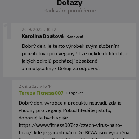
Dotazy
Radi vám pomôžeme
26. 9. 2025 v 10:32
Karolina Doušová
Reagovat
Dobrý den, je tento výrobek svým složením
použitelný i pro Vegany? Lze někde dohledat, z
jakých zdrojů pocházejí obsažené
aminokyseliny? Děkuji za odpověď.
27. 9. 2025 v 16:44
Tereza Fitness007
Reagovat
Dobrý den, výrobce u produktu neuvádí, zda je
vhodný pro vegany. Pokud hledáte jistotu,
doporučila bych spíše
https://www.fitness007.cz/czech-virus-nano-
bcaa/, kde je garantováno, že BCAA jsou vyráběná