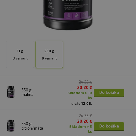
11 g
550 g
8 variant
9 variant
24,33 €
20,20 €
550 g
Do košíka
skladom > 10
malina
ks
u vás
12.08.
24,33 €
20,20 €
550 g
Do košíka
skladom > 5
citron/mäta
ks