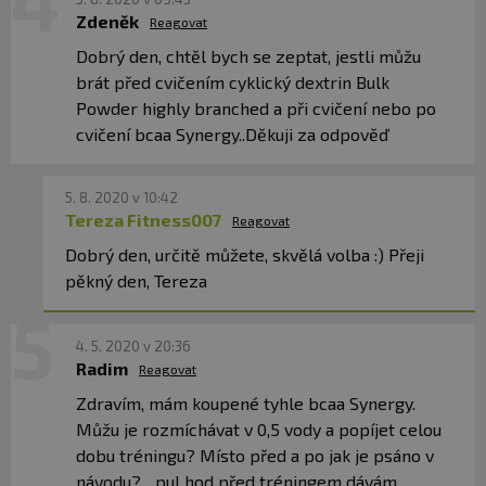
Zdeněk
Reagovat
Dobrý den, chtěl bych se zeptat, jestli můžu
brát před cvičením cyklický dextrin Bulk
Powder highly branched a při cvičení nebo po
cvičení bcaa Synergy..Děkuji za odpověď
5. 8. 2020 v 10:42
Tereza Fitness007
Reagovat
Dobrý den, určitě můžete, skvělá volba :) Přeji
pěkný den, Tereza
4. 5. 2020 v 20:36
Radim
Reagovat
Zdravím, mám koupené tyhle bcaa Synergy.
Můžu je rozmíchávat v 0,5 vody a popíjet celou
dobu tréningu? Místo před a po jak je psáno v
návodu? ...pul hod před tréningem dávám