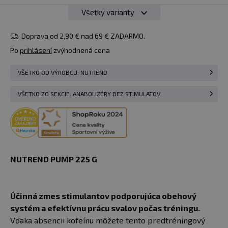
Všetky varianty
19,62 €
225 g
Do košíka
skladom 1 ks
Rainbow
Doprava od 2,90 € nad 69 € ZADARMO.
u vás
12.08.
Po
prihlásení
zvýhodnená cena
VŠETKO OD VÝROBCU: NUTREND
VŠETKO ZO SEKCIE: ANABOLIZÉRY BEZ STIMULATOV
NUTREND PUMP 225 G
Účinná zmes stimulantov podporujúca obehový
systém a efektívnu prácu svalov počas tréningu.
Vďaka absencii kofeínu môžete tento predtréningový