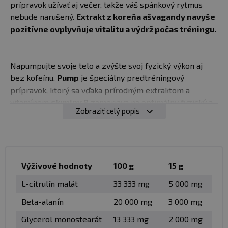
prípravok užívať aj večer, takže váš spánkový rytmus
nebude narušený.
Extrakt z koreňa ašvagandy navyše
pozitívne ovplyvňuje vitalitu a výdrž počas tréningu.
Napumpujte svoje telo a zvýšte svoj fyzický výkon aj
bez kofeínu.
Pump
je špeciálny predtréningový
prípravok, ktorý sa vďaka prírodným extraktom a
vitamínom
skupiny B
zameriava na optimálny fyzický a
Zobraziť celý popis
psychický výkon, podporu kognitívnych funkcií a vitalitu.
Obsiahnutý
vitamín B12
navyše prispieva k správnej
funkcii imunitného systému a cholín k optimálnemu
metabolizmu tukov.
Pump
je určený pre tých z vás, ktorí
nehľadajú výhovorky a chcú cvičiť.
Výživové hodnoty
100 g
15 g
L-citrulín malát
33 333 mg
5 000 mg
✅ Výťažok z ašvagandy
✅ extrakt z Bacopa monieri
Beta-alanín
20 000 mg
3 000 mg
✅ L-citrulín malát
Glycerol monostearát
13 333 mg
2 000 mg
✅ beta-alanín