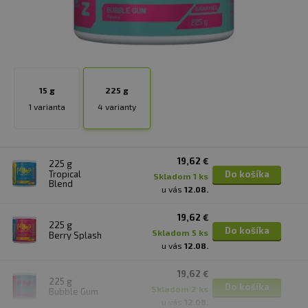
15 g
225 g
1 varianta
4 varianty
19,62 €
225 g
Tropical
Do košíka
skladom 1 ks
Blend
u vás
12.08.
19,62 €
225 g
Do košíka
skladom 5 ks
Berry Splash
u vás
12.08.
19,62 €
225 g
Do košíka
skladom 2 ks
Bubble Gum
u vás
12.08.