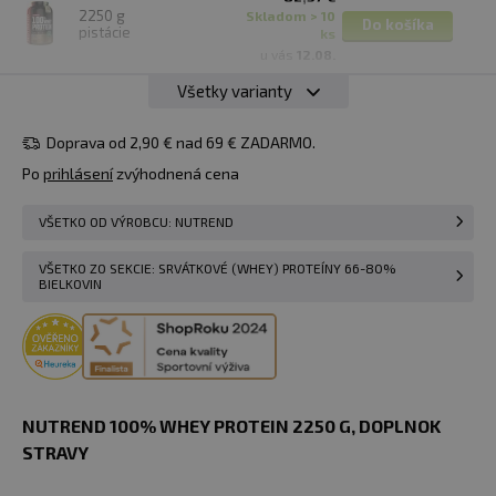
2250 g
skladom > 10
Do košíka
pistácie
ks
u vás
12.08.
Všetky varianty
82,57 €
2250 g
skladom > 10
Do košíka
banán/jahoda
ks
Doprava od 2,90 € nad 69 € ZADARMO.
u vás
12.08.
Po
prihlásení
zvýhodnená cena
82,57 €
2250 g
VŠETKO OD VÝROBCU: NUTREND
karamelové
Do košíka
skladom 3 ks
latté
u vás
12.08.
VŠETKO ZO SEKCIE: SRVÁTKOVÉ (WHEY) PROTEÍNY 66-80%
BIELKOVIN
82,57 €
2250 g
skladom > 10
Do košíka
ľadová káva
ks
u vás
12.08.
82,57 €
2250 g
skladom > 10
Do košíka
NUTREND 100% WHEY PROTEIN 2250 G, DOPLNOK
vanilka
ks
STRAVY
u vás
12.08.