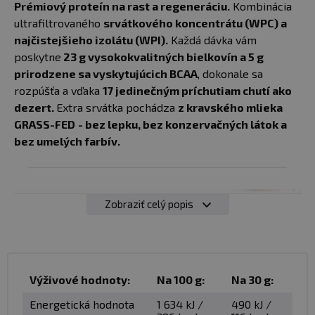
82,57 €
Prémiový proteín na rast a regeneráciu.
Kombinácia
2250 g
skladom > 10
biela
Do košíka
ultrafiltrovaného
srvátkového koncentrátu (WPC) a
ks
čokoláda/kokos
najčistejšieho izolátu (WPI).
Každá dávka vám
u vás
12.08.
poskytne
23 g vysokokvalitných bielkovín a 5 g
82,57 €
prirodzene sa vyskytujúcich BCAA
, dokonale sa
2250 g
skladom > 10
Do košíka
rozpúšťa a vďaka
17 jedinečným príchutiam chutí ako
čokoláda/kakao
ks
u vás
12.08.
dezert.
Extra srvátka pochádza
z kravského mlieka
GRASS-FED
- bez lepku, bez konzervačných látok a
82,57 €
bez umelých farbív.
2250 g
skladom > 10
Do košíka
čokoláda/kokos
ks
u vás
12.08.
82,57 €
Zobraziť celý popis
2250 g
skladom > 10
cookies
Do košíka
ks
cream
u vás
12.08.
82,57 €
2250 g
skladom > 10
Výživové hodnoty:
Na 100 g:
Na 30 g:
čokoláda/lieskový
Do košíka
ks
oriešok
u vás
12.08.
Energetická hodnota
1 634 kJ /
490 kJ /