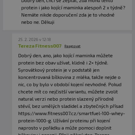
Dobrý den, chci se zeptat, zda mohu tento
laktáza, lipáza a celuláza), sladidlá sukralóza a glykozidy
steviolu
Môže obsahovať stopy sóje.
protein i jako kojící maminka alespoň 2 x týdně?
Nemáte nikde doporučení zda je to vhodné
Príchuť cookies & cream:
80 %
srvátkový proteínový
nebo ne. Děkuji
koncentrát
(obsahuje slnečnicový lecitín a
protihrudkujúcu látku fosforečnan vápenatý), 14,5 %
srvátkový proteínový izolát
(obsahuje slnečnicový
25. 2. 2026 v 12:18
lecitín), aróma,
bezlepková pšeničná vláknina
,
Tereza Fitness007
Reagovat
stabilizátory akáciová a xantánová guma,
protihrudkujúca látka oxid kremičitý, chlorid sodný, zmes
Dobrý den, ano, jako kojící maminka můžete
tráviacich enzýmov Digezyme® (amyláza, proteáza,
protein bez obav užívat, klidně i 2× týdně.
laktáza, lipáza a celuláza), sladidlá sukralóza a glykozidy
steviolu.
môže obsahovať stopy sóje.
Syrovátkový protein je v podstatě jen
koncentrovaná bílkovina z mléka, takže nejde o
Príchuť čokoládového koláčika:
65 %
srvátkový
nic, co by bylo v období kojení nevhodné. Pokud
proteínový koncentrát
(obsahuje slnečnicový lecitín a
chcete mít co nejčistší variantu, můžete zvolit
protihrudkujúcu látku fosforečnan vápenatý), 24 %
srvátkový proteínový izolát
(obsahuje slnečnicový
natural verzi nebo protein slazený přírodně
lecitín), kakao,
bezlepková pšeničná vláknina
,
stévií, bez umělých sladidel a zbytečných přísad
stabilizátory akáciová a xantánová guma, aróma,
https://www.fitness007.cz/smartfuel-100-whey-
protihrudkujúca látka oxid kremičitý, chlorid sodný, zmes
tráviacich enzýmov Digezyme® (amyláza, proteáza,
protein-1000-g. Užívání proteinu při kojení
laktáza, lipáza a celuláza), sladidlá sukralóza a glykozidy
naprosto v pořádku a může pomoci doplnit
steviolu.
môže obsahovať stopy sóje.
bílkoviny i energii. Přeji pěkný den, Tereza