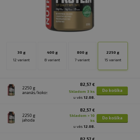
30 g
400 g
800 g
2250 g
12 variant
8 variant
7 variant
15 variant
82,57 €
2250 g
Do košíka
skladom 3 ks
ananás/kokos
u vás
12.08.
82,57 €
2250 g
skladom > 10
Do košíka
jahoda
ks
u vás
12.08.
82,57 €