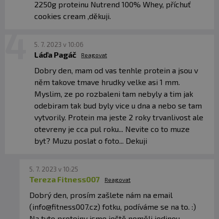
proteínový koncentrát
(obsahuje slnečnicový lecitín a
2250g proteinu Nutrend 100% Whey, příchuť
protihrudkujúcu látku fosforečnan vápenatý), 24 %
cookies cream ,děkuji.
srvátkový proteínový izolát
(obsahuje slnečnicový
lecitín), kakao, aróma,
bezlepková pšeničná vláknina
,
stabilizátory akáciová a xantánová guma,
5. 7. 2023 v 10:06
protihrudkujúca látka oxid kremičitý, chlorid sodný, zmes
tráviacich enzýmov Digezyme® (amyláza, proteáza,
Láďa Pagáč
Reagovat
laktáza, lipáza a celuláza), sladidlá sukralóza a glykozidy
Dobry den, mam od vas tenhle protein a jsou v
steviolu.
môže obsahovať stopy sóje.
něm takove tmave hrudky velke asi 1 mm.
Jahodová príchuť:
78 %
srvátkový proteínový
Myslim, ze po rozbaleni tam nebyly a tim jak
koncentrát
(obsahuje slnečnicový lecitín a
odebiram tak bud byly vice u dna a nebo se tam
protihrudkujúcu látku fosforečnan vápenatý), 16 %
vytvorily. Protein ma jeste 2 roky trvanlivost ale
srvátkový proteínový izolát
(obsahuje slnečnicový
lecitín), aróma,
bezlepková pšeničná vláknina
,
otevreny je cca pul roku... Nevite co to muze
stabilizátory akáciová a xantánová guma, koncentrát z
byt? Muzu poslat o foto... Dekuji
červenej repy, protihrudkujúca látka oxid kremičitý,
chlorid sodný, zmes tráviacich enzýmov Digezyme®
(amyláza, proteáza, laktáza, lipáza a celuláza), sladidlá
5. 7. 2023 v 10:25
sukralóza a glykozidy steviolu.
môže obsahovať stopy
Tereza Fitness007
sóje.
Reagovat
Dobrý den, prosím zašlete nám na email
Karamelová príchuť latte:
80 %
srvátkový
(info@fitness007.cz) fotku, podíváme se na to. :)
proteínový koncentrát
(obsahuje slnečnicový lecitín a
Na tyto proteiny jsme ještě neměli jedinou
protihrudkujúcu látku fosforečnan vápenatý), 13,5 %