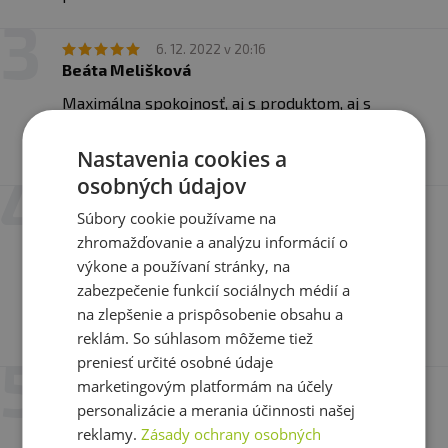
6. 12. 2022 v 20:16
Beáta Melišková
Maximálna spokojnosť, aj s produktom, aj s
rýchlym a bezproblémovým zaslaním. Super,
odporúčam????
Nastavenia cookies a
osobných údajov
25. 11. 2022 v 14:58
Súbory cookie používame na
Magda Zichová
zhromažďovanie a analýzu informácií o
Když srovnám s perníčkem co měli loni, tak tento
výkone a používaní stránky, na
o dost lepší. Není přeslazený, jen na mě málo
zabezpečenie funkcií sociálnych médií a
kořeni, ale to už je osobní problém. Takže za mě
na zlepšenie a prispôsobenie obsahu a
doporučuju :)
reklám. So súhlasom môžeme tiež
preniesť určité osobné údaje
marketingovým platformám na účely
18. 11. 2022 v 22:37
Eliška Černohlávková
personalizácie a merania účinnosti našej
reklamy.
Zásady ochrany osobných
Perníček, kam se podíváš! Kombinace mandliček a