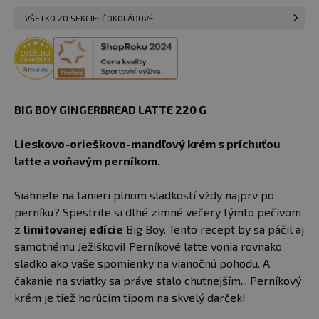
VŠETKO ZO SEKCIE: ČOKOLÁDOVÉ
BIG BOY GINGERBREAD LATTE 220 G
Lieskovo-orieškovo-mandľový krém s príchuťou
latte a voňavým perníkom.
Siahnete na tanieri plnom sladkostí vždy najprv po
perníku? Spestrite si dlhé zimné večery týmto pečivom
z
limitovanej edície
Big Boy. Tento recept by sa páčil aj
samotnému Ježiškovi! Perníkové latte vonia rovnako
sladko ako vaše spomienky na vianočnú pohodu. A
čakanie na sviatky sa práve stalo chutnejším... Perníkový
krém je tiež horúcim tipom na skvelý darček!