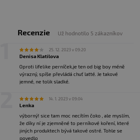
slnečnému žiareniu. Výrobca nezodpovedá za vady
Bielkoviny
15 g
spôsobené nesprávnym skladovaním a používaním. Na
priamu konzumáciu alebo na dochucovanie potravín.
Soľ
0,09 g
Upozornenie pre alergikov
.
Recenzie
Už hodnotilo 5 zákazníkov
Zloženie
: mleté jadrá
lieskových orieškov
45,2 %,
jadrá
mandlí
30 %, mliečna čokoláda s karamelom 24 %
25. 12. 2023 v 09:20
(cukor, kakaové maslo, sušené plnotučné
mlieko
,
kakaová hmota, sušené odstredené
Denisa Klatilova
mlieko
,
karamelizovaný cukor 1,5 %, emulgátor:korenie -
Oproti lifelike perníček,je ten od big boy méně
paprika, prírodný vanilkový extrakt), perníkové korenie
0,8 % (škorica, koriander, badyán,
nové
korenie,
výrazný, spíše převládá chuť latté. Je takové
klinčeky, aníz, muškátový oriešok, muškátový kvet,
jemné, ne tolik sladké.
fenikel)
14. 1. 2023 v 09:04
Lenka
výborný! sice tam moc necítím čoko , ale myslím,
že díky ní je zjemněné to perníkové koření, které
jiných produktech bývá takové ostré. Tohle se
povedlo