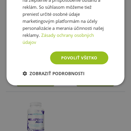
reklám. So súhlasom môžeme tiež
preniesť určité osobné údaje
marketingovým platformám na účely
personalizácie a merania účinnosti našej
NATIOS Melatonin 499 mcg
GreenFood Melatonin 120
reklamy.
Zásady ochrany osobných
90 kapslí
kapsúl
údajov
11,52 €
11,52 €
POVOLIŤ VŠETKO
skladom
skladom
ZOBRAZIŤ PODROBNOSTI
Vložiť do košíka
Vložiť do košíka