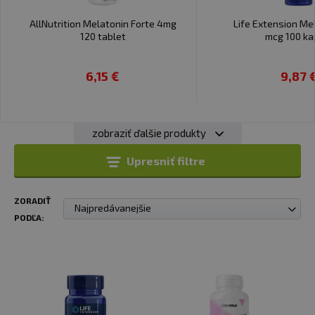
✅ Kvalitu spánku
AllNutrition Melatonin Forte 4mg
Life Extension Me
✅ Regenerácia
120 tablet
mcg 100 ka
✅ prispieva k zmierneniu subjektívneho pocitu únavy
✅ antioxidant
6,15 €
9,87 
zobraziť ďalšie produkty
Upresniť filtre
ZORADIŤ
Najpredávanejšie
PODĽA: