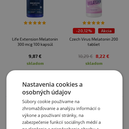
-
20,12%
Akcia
Life Extension Melatonin
Czech Virus Melatonin 200
300 mcg 100 kapsúl
tabliet
9,87 €
10,29 €
8,22 €
skladom
skladom
Nastavenia cookies a
Vložiť do košíka
Vložiť do košíka
osobných údajov
Súbory cookie používame na
zhromažďovanie a analýzu informácií o
výkone a používaní stránky, na
zabezpečenie funkcií sociálnych médií a
na zlepšenie a prispôsobenie obsahu a