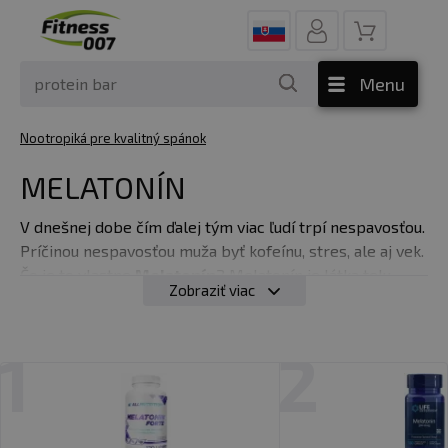
Menu
Nootropiká pre kvalitný spánok
MELATONÍN
V dnešnej dobe čím ďalej tým viac ľudí trpí nespavosťou.
Príčinou nespavosťou muža byť kofeínu, stres, ale aj vek.
Čo je to vlastne
Melatonín
? Melatonín je látka telu
Zobraziť viac
vlastná, ktorá ovplyvňuje dobu spánku a bdenia. Pri
nízkej hladine
melatonínu
trpíme nespavosťou, preto
sa tento hormón nazýva "
hormón spánku
". Užívanie
1
2
melatonínu pred spánkom zvyšuje množstvo
melatonínu
v krvi, ktoré naše telo potrebuje pre
pokojný a kvalitný spánok.