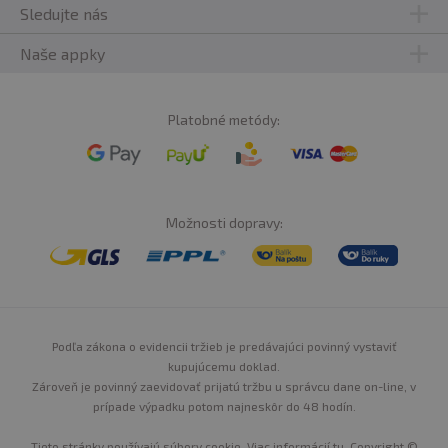
Sledujte nás
Naše appky
Platobné metódy:
Možnosti dopravy:
Podľa zákona o evidencii tržieb je predávajúci povinný vystaviť
kupujúcemu doklad.
Zároveň je povinný zaevidovať prijatú tržbu u správcu dane on-line, v
prípade výpadku potom najneskôr do 48 hodín.
Tieto stránky používajú súbory cookie. Viac informácií
tu
. Copyright ©