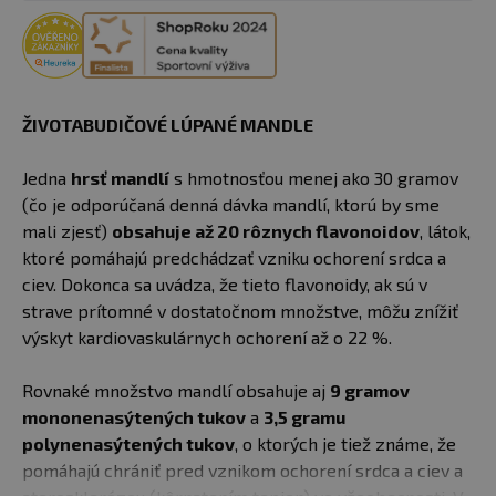
ŽIVOTABUDIČOVÉ LÚPANÉ MANDLE
Jedna
hrsť mandlí
s hmotnosťou menej ako 30 gramov
(čo je odporúčaná denná dávka mandlí, ktorú by sme
mali zjesť)
obsahuje až 20 rôznych flavonoidov
, látok,
ktoré pomáhajú predchádzať vzniku ochorení srdca a
ciev. Dokonca sa uvádza, že tieto flavonoidy, ak sú v
strave prítomné v dostatočnom množstve, môžu znížiť
výskyt kardiovaskulárnych ochorení až o 22 %.
Rovnaké množstvo mandlí obsahuje aj
9 gramov
mononenasýtených tukov
a
3,5 gramu
polynenasýtených tukov
, o ktorých je tiež známe, že
pomáhajú chrániť pred vznikom ochorení srdca a ciev a