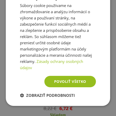
Súbory cookie používame na
Upozornenie
: Skladujte na suchom mieste pri teplote
zhromažďovanie a analýzu informácií o
do 25 °C. Nevystavujte priamemu slnečnému žiareniu.
Ešte ste si nevybrali?
Zloženie
: 100%
mandle
výkone a používaní stránky, na
Nevystavujte priamemu slnečnému žiareniu. Výrobca
zabezpečenie funkcií sociálnych médií a
Doporučujeme Vám podobné produkty
nezodpovedá za vady spôsobené nesprávnym
na zlepšenie a prispôsobenie obsahu a
skladovaním a používaním.
reklám. So súhlasom môžeme tiež
preniesť určité osobné údaje
Upozornenie pre alergikov
marketingovým platformám na účely
personalizácie a merania účinnosti našej
reklamy.
Zásady ochrany osobných
údajov
POVOLIŤ VŠETKO
-
18,25%
ZOBRAZIŤ PODROBNOSTI
Lucky Alvin Mandle
8,22 €
6,72 €
skladom