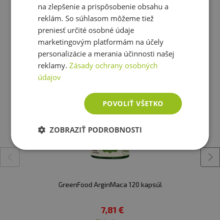
nezodpovedá za vady spôsobené nesprávnym
na zlepšenie a prispôsobenie obsahu a
skladovaním a používaním.
reklám. So súhlasom môžeme tiež
preniesť určité osobné údaje
Ešte ste si nevybrali?
Upozornenie pre alergikov
: Alergény v zložkách
marketingovým platformám na účely
Doporučujeme Vám podobné produkty
výrobku sú zvýraznené tučným písmom.
personalizácie a merania účinnosti našej
reklamy.
Zásady ochrany osobných
údajov
POVOLIŤ VŠETKO
ZOBRAZIŤ PODROBNOSTI
GreenFood ArginMaca 120 kapsúl
7,81 €