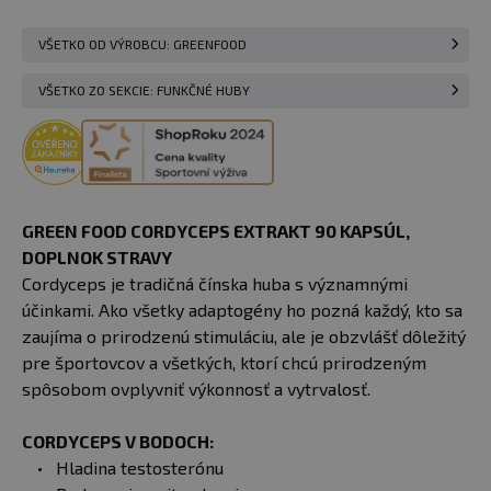
VŠETKO OD VÝROBCU: GREENFOOD
VŠETKO ZO SEKCIE: FUNKČNÉ HUBY
GREEN FOOD CORDYCEPS EXTRAKT 90 KAPSÚL,
DOPLNOK STRAVY
Cordyceps je tradičná čínska huba s významnými
účinkami. Ako všetky adaptogény ho pozná každý, kto sa
zaujíma o prirodzenú stimuláciu, ale je obzvlášť dôležitý
pre športovcov a všetkých, ktorí chcú prirodzeným
spôsobom ovplyvniť výkonnosť a vytrvalosť.
CORDYCEPS V BODOCH:
Hladina testosterónu